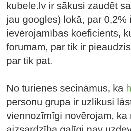
kubele.lv ir sākusi zaudēt s
jau googles) lokā, par 0,2% 
ievērojamības koeficients, 
forumam, par tik ir pieaudzis
par tik pat.
No turienes secināmus, ka
h
personu grupa ir uzlikusi lā
viennozīmīgi novērojam, ka
aizsardzība galīgi nav uzde