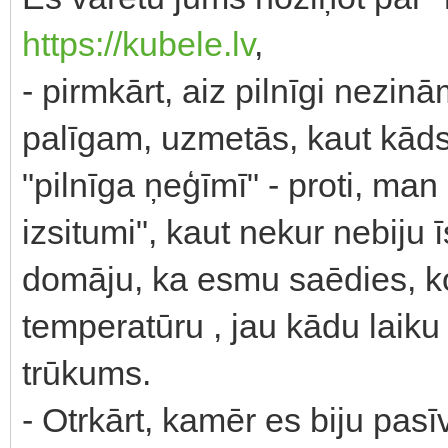
https://kubele.lv
,
- pirmkārt, aiz pilnīgi nezi
palīgam, uzmetās, kaut kāds 
"pilnīga ņeģīmī" - proti, ma
izsitumi", kaut nekur nebiju 
domāju, ka esmu saēdies, ko
temperatūru , jau kādu laiku t
trūkums.
- Otrkārt, kamēr es biju pas