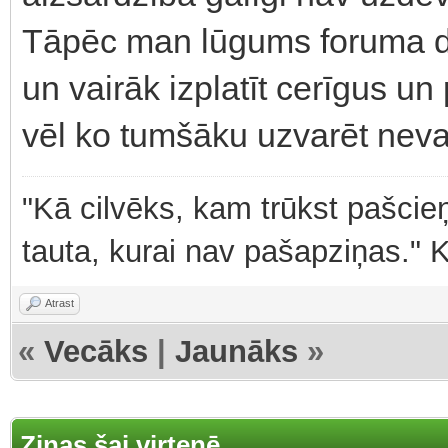
Tāpēc man lūgums foruma d
un vairāk izplatīt cerīgus un
vēl ko tumšāku uzvarēt neva
"Kā cilvēks, kam trūkst pašcieņ
tauta, kurai nav pašapziņas." 
Atrast
«
Vecāks
|
Jaunāks
»
Ziņas šai virtenē