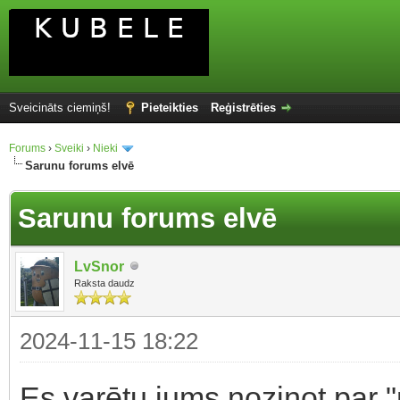
Sveicināts ciemiņš!
Pieteikties
Reģistrēties
Forums
›
Sveiki
›
Nieki
Sarunu forums elvē
Sarunu forums elvē
LvSnor
Raksta daudz
2024-11-15 18:22
Es varētu jums noziņot par