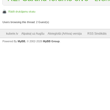
Rādīt drukājamu skatu
Users browsing this thread: 2 Guest(s)
kubele.lv
Atpakaļ uz Augšu
Atvieglotā (Arhiva) versija
RSS Sindikāts
Powered By
MyBB
, © 2002-2026
MyBB Group
.