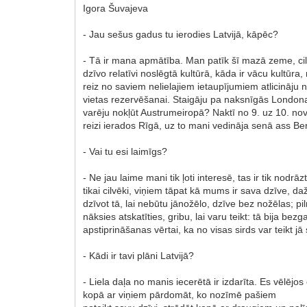
Igora Šuvajeva
- Jau sešus gadus tu ierodies Latvijā, kāpēc?
- Tā ir mana apmātība. Man patīk šī mazā zeme, cilv
dzīvo relatīvi noslēgtā kultūrā, kāda ir vācu kultū
reiz no saviem nelielajiem ietaupījumiem atlicināju
vietas rezervēšanai. Staigāju pa naksnīgās Londonas 
varēju nokļūt Austrumeiropā? Naktī no 9. uz 10. no
reizi ierados Rīgā, uz to mani vedināja senā ass Ber
- Vai tu esi laimīgs?
- Ne jau laime mani tik ļoti interesē, tas ir tik nod
tikai cilvēki, viņiem tāpat kā mums ir sava dzīve, daž
dzīvot tā, lai nebūtu jānožēlo, dzīve bez nožēlas; 
nāksies atskatīties, gribu, lai varu teikt: tā bija bez
apstiprināšanas vērtai, ka no visas sirds var teikt jā 
- Kādi ir tavi plāni Latvijā?
- Liela daļa no manis iecerētā ir izdarīta. Es vēlējo
kopā ar viņiem pārdomāt, ko nozīmē pašiem