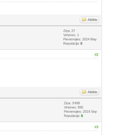
Atbilde
Ziņa: 27
Virtenes: 1
Pievienojies: 2024 May
Reputācija:
0
#2
Atbilde
Ziņa: 3'498
Virtenes: 895
Pievienojies: 2019 Sep
Reputācija:
6
#3