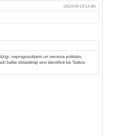
(2024-05-19 13:39)
edzīgi, neprognozējami un neciena politisko,
i baltie izklaidētāji sevi identificē kā "baltos