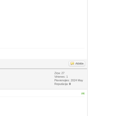
Atbilde
Ziņa: 27
Virtenes: 1
Pievienojies: 2024 May
Reputācija:
0
#4