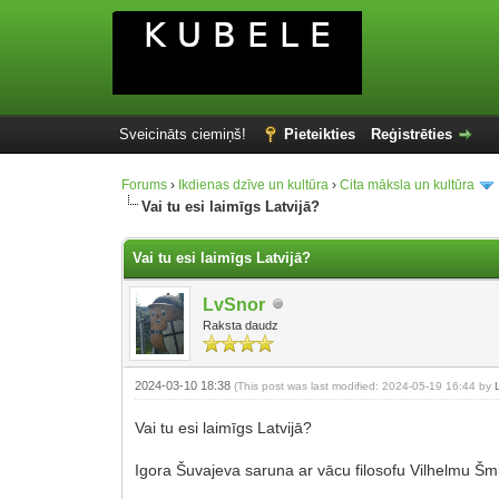
Sveicināts ciemiņš!
Pieteikties
Reģistrēties
Forums
›
Ikdienas dzīve un kultūra
›
Cita māksla un kultūra
Vai tu esi laimīgs Latvijā?
Vai tu esi laimīgs Latvijā?
LvSnor
Raksta daudz
2024-03-10 18:38
(This post was last modified: 2024-05-19 16:44 by
Vai tu esi laimīgs Latvijā?
Igora Šuvajeva saruna ar vācu filosofu Vilhelmu Šm