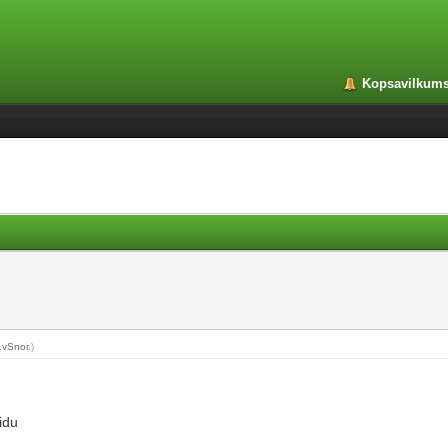
Kopsavilkum
LvSnor
.)
idu