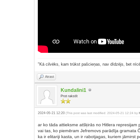
"Kā cilvēks, kam trūkst pašcieņas, nav dīdzējs, bet nīcē
Atrast
Kundalini1
Prot rakstīt
2024-05-21 12:20
(This post was last modified: 2024-05-21 12:24 by
ar ko tāda attieksme atšķirās no Hitlera represijam 
vai tas, ko piemēram Jefremovs parādīja gramata 
ka ir elitariji kasta, un ir rabotjagas, kuriem jāmirst