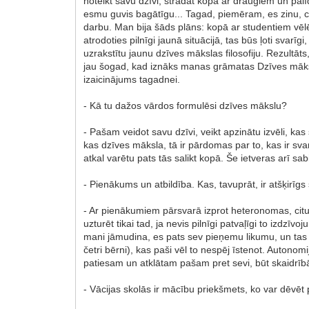
noteikt savu dzīvi, strādāt kopā ar draugiem un palīd
esmu guvis bagātīgu... Tagad, piemēram, es zinu, ci
darbu. Man bija šāds plāns: kopā ar studentiem vēlēj
atrodoties pilnīgi jaunā situācijā, tas būs ļoti svarīgi
uzrakstītu jaunu dzīves mākslas filosofiju. Rezultāt
jau šogad, kad iznāks manas grāmatas Dzīves māksla
izaicinājums tagadnei.
- Kā tu dažos vārdos formulēsi dzīves mākslu?
- Pašam veidot savu dzīvi, veikt apzinātu izvēli, kas 
kas dzīves māksla, tā ir pārdomas par to, kas ir svar
atkal varētu pats tās salikt kopā. Še ietveras arī sabi
- Pienākums un atbildība. Kas, tavuprāt, ir atšķirīgs
- Ar pienākumiem pārsvarā izprot heteronomas, citu 
uzturēt tikai tad, ja nevis pilnīgi patvaļīgi to izd
mani jāmudina, es pats sev pieņemu likumu, un tas
četri bērni), kas paši vēl to nespēj īstenot. Autonomi
patiesam un atklātam pašam pret sevi, būt skaidrībā
- Vācijas skolās ir mācību priekšmets, ko var dēvēt