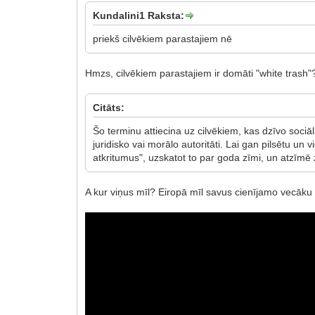
Kundalini1 Raksta:
priekš cilvēkiem parastajiem nē
Hmzs, cilvēkiem parastajiem ir domāti "white trash"
Citāts:
Šo terminu attiecina uz cilvēkiem, kas dzīvo sociā
juridisko vai morālo autoritāti. Lai gan pilsētu un v
atkritumus", uzskatot to par goda zīmi, un atzīmē 
A kur viņus mīl? Eiropā mīl savus cienījamo vecāku "