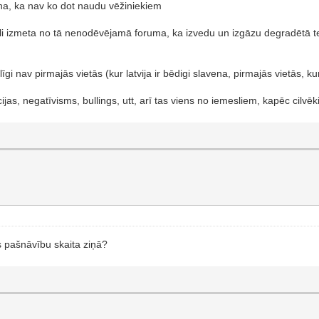
ludina, ka nav ko dot naudu vēžiniekiem
i izmeta no tā nenodēvējamā foruma, ka izvedu un izgāzu degradētā teri
 nav pirmajās vietās (kur latvija ir bēdigi slavena, pirmajās vietās, kur 
jas, negatīvisms, bullings, utt, arī tas viens no iemesliem, kapēc cilvēk
ās pašnāvību skaita ziņā?