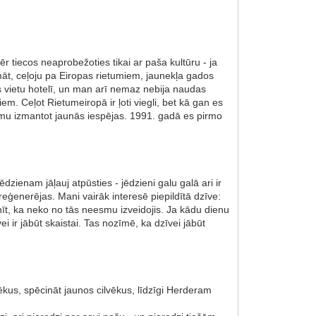
 tiecos neaprobežoties tikai ar paša kultūru - ja
omāt, ceļoju pa Eiropas rietumiem, jaunekļa gados
is vietu hotelī, un man arī nemaz nebija naudas
m. Ceļot Rietumeiropā ir ļoti viegli, bet kā gan es
ēmu izmantot jaunās iespējas. 1991. gadā es pirmo
dzienam jāļauj atpūsties - jēdzieni galu galā ari ir
ā reģenerējas. Mani vairāk interesē piepildītā dzīve:
nīt, ka neko no tās neesmu izveidojis. Ja kādu dienu
vei ir jābūt skaistai. Tas nozīmē, ka dzīvei jābūt
vēkus, spēcināt jaunos cilvēkus, līdzīgi Herderam