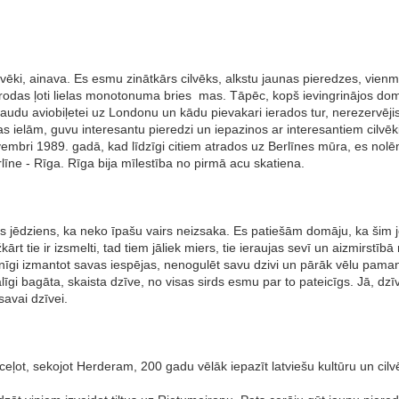
ēki, ainava. Es esmu zinātkārs cilvēks, alkstu jaunas pieredzes, vienmēr
ra, rodas ļoti lielas monotonuma bries mas. Tāpēc, kopš ievingrinājos d
 naudu aviobiļetei uz Londonu un kādu pievakari ierados tur, nerezervēj
ielām, guvu interesantu pieredzi un iepazinos ar interesantiem cilvēkie
vembri 1989. gadā, kad līdzīgi citiem atrados uz Berlīnes mūra, es nol
līne - Rīga. Rīga bija mīlestība no pirmā acu skatiena.
rāzts jēdziens, ka neko īpašu vairs neizsaka. Es patiešām domāju, ka šim jē
kārt tie ir izsmelti, tad tiem jāliek miers, tie ieraujas sevī un aizmirstīb
pilnīgi izmantot savas iespējas, nenogulēt savu dzivi un pārāk vēlu pama
galīgi bagāta, skaista dzīve, no visas sirds esmu par to pateicīgs. Jā, dzī
savai dzīvei.
s ceļot, sekojot Herderam, 200 gadu vēlāk iepazīt latviešu kultūru un cil