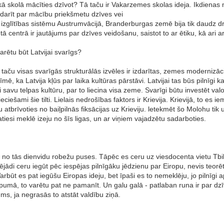
kā skolā mācīties dzīvot? Tā taču ir Vakarzemes skolas ideja. Ikdienas mā
adarīt par mācību priekšmetu dzīves vei
izglītības sistēmu Austrumvācijā, Branderburgas zemē bija tik daudz d
 centrā ir jautājums par dzīves veidošanu, saistot to ar ētiku, kā ari ar r
 varētu būt Latvijai svarīgs?
jūt, taču visas svarīgās strukturālās izvēles ir izdarītas, zemes modernizā
mē, ka Latvija kļūs par laika kultūras pārstāvi. Latvijai tas būs pilnīgi 
avu telpas kultūru, par to liecina visa zeme. Svarīgi būtu investēt valodā
pieciešami šie tilti. Lielais nedrošības faktors ir Krievija. Krievijā, to es 
atbrīvoties no baiļpilnās fiksācijas uz Krieviju. letekmēt šo Molohu tik
patiesi meklē izeju no šīs ligas, un ar viņiem vajadzētu sadarboties.
i, no tās dienvidu robežu puses. Tāpēc es ceru uz viesdocenta vietu Tbil
dējādi ceru iegūt pēc iespējas pilnīgāku jēdzienu par Eiropu, nevis teorē
arbūt es pat iegūšu Eiropas ideju, bet īpaši es to nemeklēju, jo pilnīgi 
opumā, to varētu pat ne pamanīt. Un galu galā - patlaban runa ir par dz
ms, ja negrasās to atstāt valdību ziņā.