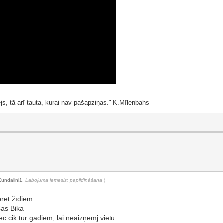
js, tā arī tauta, kurai nav pašapziņas." K.Mīlenbahs
Kundalini1
.
Labojuma iemesls: papildināšana
)
pret žīdiem
Čas Bika
 pēc cik tur gadiem, lai neaizņemj vietu