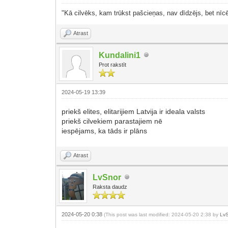
"Kā cilvēks, kam trūkst pašcieņas, nav dīdzējs, bet nīcē
Atrast
Kundalini1
Prot rakstīt
2024-05-19 13:39
priekš elites, elitarijiem Latvija ir ideala valsts
priekš cilvekiem parastajiem nē
iespējams, ka tāds ir plāns
Atrast
LvSnor
Raksta daudz
2024-05-20 0:38
(This post was last modified: 2024-05-20 2:38 by
Lv