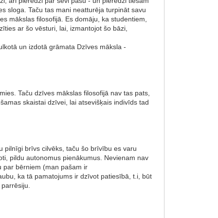
i, ari pieredzi par sevi pašu - un pieredzi tiešām
es sloga. Taču tas mani neatturēja turpināt savu
ves mākslas filosofijā. Es domāju, ka studentiem,
zīties ar šo vēsturi, lai, izmantojot šo bāzi,
tulkotā un izdotā grāmata Dzīves māksla -
lamies. Taču dzīves mākslas filosofijā nav tas pats,
amas skaistai dzīvei, lai atsevišķais indivīds tad
lnīgi brīvs cilvēks, taču šo brīvību es varu
i, proti, pildu autonomus pienākumus. Nevienam nav
au par bērniem (man pašam ir
šaubu, ka tā pamatojums ir dzīvot patiesībā, t.i, būt
parrēsiju.