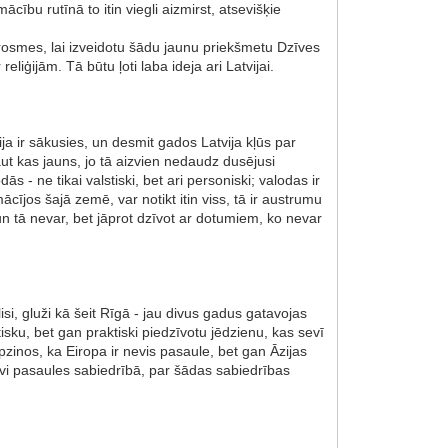
cību rutīnā to itin viegli aizmirst, atsevišķie
rosmes, lai izveidotu šādu jaunu priekšmetu Dzīves
eliģijām. Tā būtu ļoti laba ideja ari Latvijai.
cija ir sākusies, un desmit gados Latvija kļūs par
kaut kas jauns, jo tā aizvien nedaudz dusējusi
s - ne tikai valstiski, bet ari personiski; valodas ir
iemācījos šajā zemē, var notikt itin viss, tā ir austrumu
 un tā nevar, bet jāprot dzīvot ar dotumiem, ko nevar
isi, gluži kā šeit Rīgā - jau divus gadus gatavojas
tisku, bet gan praktiski piedzīvotu jēdzienu, kas sevī
apzinos, ka Eiropa ir nevis pasaule, bet gan Āzijas
īvi pasaules sabiedrībā, par šādas sabiedrības