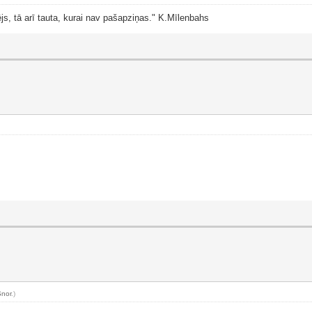
js, tā arī tauta, kurai nav pašapziņas." K.Mīlenbahs
Snor
.)