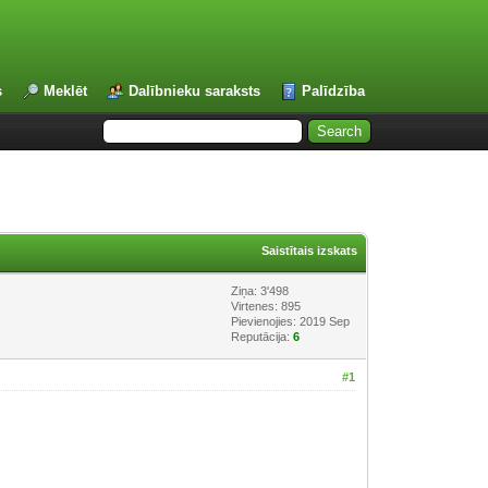
s
Meklēt
Dalībnieku saraksts
Palīdzība
Saistītais izskats
Ziņa: 3'498
Virtenes: 895
Pievienojies: 2019 Sep
Reputācija:
6
#1