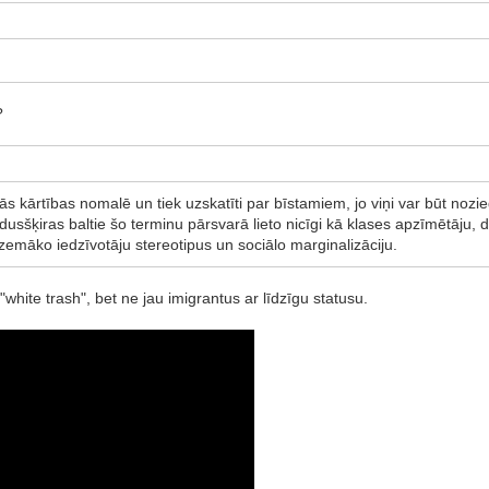
?
lās kārtības nomalē un tiek uzskatīti par bīstamiem, jo viņi var būt nozi
idusšķiras baltie šo terminu pārsvarā lieto nicīgi kā klases apzīmētāju, daž
zemāko iedzīvotāju stereotipus un sociālo marginalizāciju.
white trash", bet ne jau imigrantus ar līdzīgu statusu.