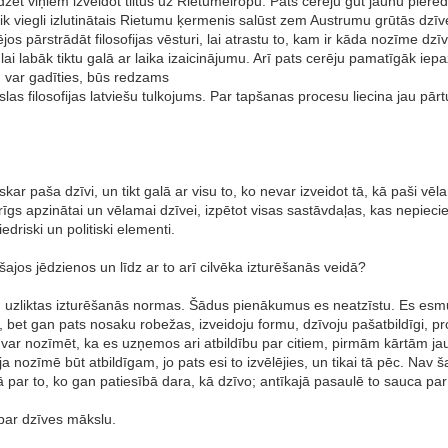
zēt viņiem izveidot tiltus uz Rietumeiropu. Pats cerēju gūt jaunu pieredz
k viegli izlutinātais Rietumu ķermenis salūst zem Austrumu grūtās dzīv
os pārstrādāt filosofijas vēsturi, lai atrastu to, kam ir kāda nozīme dzī
, lai labāk tiktu galā ar laika izaicinājumu. Arī pats cerēju pamatīgāk iepa
s, var gadīties, būs redzams
s filosofijas latviešu tulkojums. Par tapšanas procesu liecina jau pār
skar paša dzīvi, un tikt galā ar visu to, ko nevar izveidot tā, kā paši vē
īgs apzinātai un vēlamai dzīvei, izpētot visas sastāvdaļas, kas nepiecieš
edriski un politiski elementi.
 šajos jēdzienos un līdz ar to arī cilvēka izturēšanās veidā?
uzliktas izturēšanās normas. Šādus pienākumus es neatzīstu. Es esmu pi
zīvoju, bet gan pats nosaku robežas, izveidoju formu, dzīvoju pašatbildīg
 var nozīmēt, ka es uzņemos ari atbildību par citiem, pirmām kārtām j
ja nozīmē būt atbildīgam, jo pats esi to izvēlējies, un tikai tā pēc. Nav 
 par to, ko gan patiesībā dara, kā dzīvo; antīkajā pasaulē to sauca par 
 par dzīves mākslu.