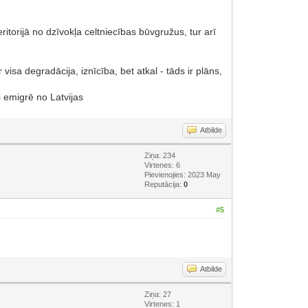
torijā no dzīvokļa celtniecības būvgružus, tur arī
visa degradācija, iznīcība, bet atkal - tāds ir plāns,
i emigrē no Latvijas
Atbilde
Ziņa: 234
Virtenes: 6
Pievienojies: 2023 May
Reputācija:
0
#5
Atbilde
Ziņa: 27
Virtenes: 1