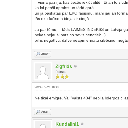
ir viena paziņa, kas tiecās ieklūt elitē , tā ari to s
ka lai penši apmirst un tādā garā
un ja paskatās par EKO fašismu, mani jau ari formāl
tās eko fašisma idejas ir cieņā...
Ja par tēmu, ir tāds LAIMES INDEKSS un Latvija galīgi
nekas nejauši pats no sevis nenotiek...)
pilns negatīvu, dzīve neapmierinatu cilvēciņu, negāci
Atrast
Zigfrids
Raksta
2024-05-21 16:49
Ne tikai emigrē. Vai "valsts 404" nebija līderpozīcij
Atrast
Kundalini1