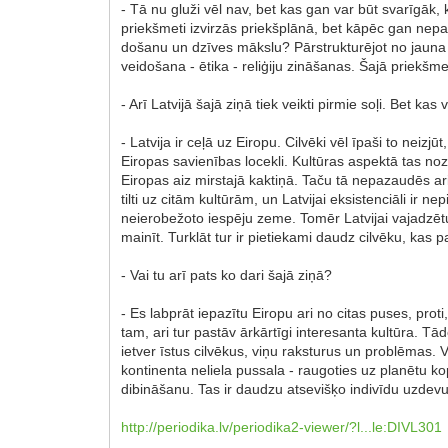
- Tā nu gluži vēl nav, bet kas gan var būt svarīgāk, 
priekšmeti izvirzās priekšplānā, bet kāpēc gan nep
došanu un dzīves mākslu? Pārstrukturējot no jauna 
veidošana - ētika - reliģiju zināšanas. Šajā priekšmetā
- Arī Latvijā šajā ziņā tiek veikti pirmie soļi. Bet kas
- Latvija ir ceļā uz Eiropu. Cilvēki vēl īpaši to neiz
Eiropas savienības locekli. Kultūras aspektā tas nozī
Eiropas aiz mirstajā kaktiņā. Taču tā nepazaudēs ari s
tilti uz citām kultūrām, un Latvijai eksistenciāli ir ne
neierobežoto iespēju zeme. Tomēr Latvijai vajadzētu 
mainīt. Turklāt tur ir pietiekami daudz cilvēku, kas 
- Vai tu arī pats ko dari šajā ziņā?
- Es labprāt iepazītu Eiropu ari no citas puses, prot
tam, ari tur pastāv ārkārtīgi interesanta kultūra. Tā
ietver īstus cilvēkus, viņu raksturus un problēmas. V
kontinenta neliela pussala - raugoties uz planētu k
dibināšanu. Tas ir daudzu atsevišķo indivīdu uzdevu
http://periodika.lv/periodika2-viewer/?l...le:DIVL301