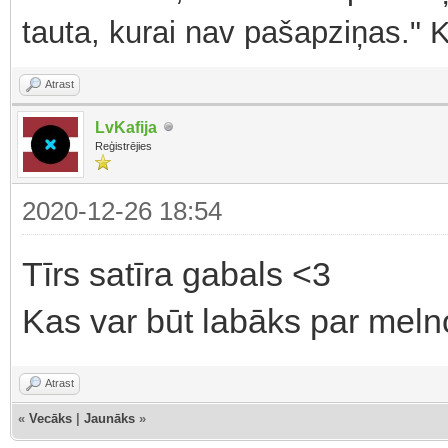
tauta, kurai nav pašapziņas." 
Atrast
LvKafija
Reģistrējies
2020-12-26 18:54
Tīrs satīra gabals <3
Kas var būt labāks par mel
Atrast
«
Vecāks
|
Jaunāks
»