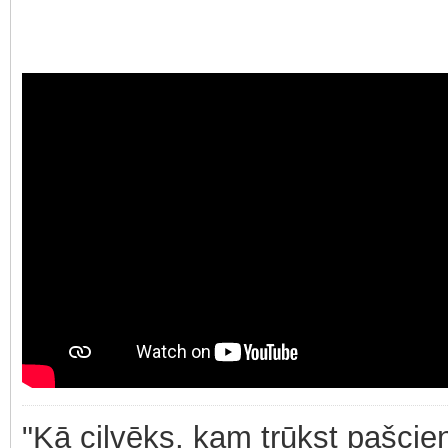
"Kā cilvēks, kam trūkst pašcieņ