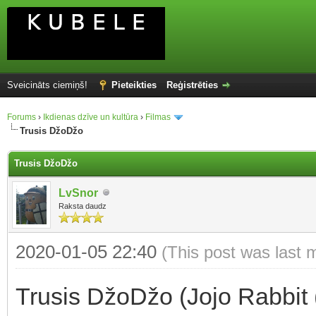
Sveicināts ciemiņš!
Pieteikties
Reģistrēties
Forums
›
Ikdienas dzīve un kultūra
›
Filmas
Trusis DžoDžo
Trusis DžoDžo
LvSnor
Raksta daudz
2020-01-05 22:40
(This post was last 
Trusis DžoDžo (Jojo Rabbit 