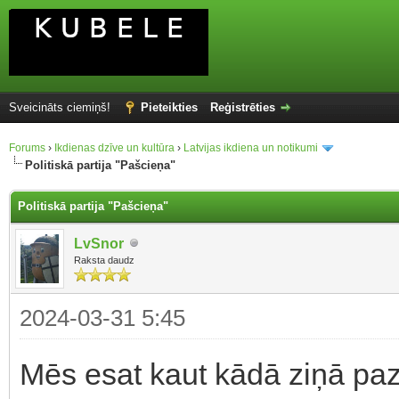
Sveicināts ciemiņš!
Pieteikties
Reģistrēties
Forums
›
Ikdienas dzīve un kultūra
›
Latvijas ikdiena un notikumi
Politiskā partija "Pašcieņa"
Politiskā partija "Pašcieņa"
LvSnor
Raksta daudz
2024-03-31 5:45
Mēs esat kaut kādā ziņā pazī