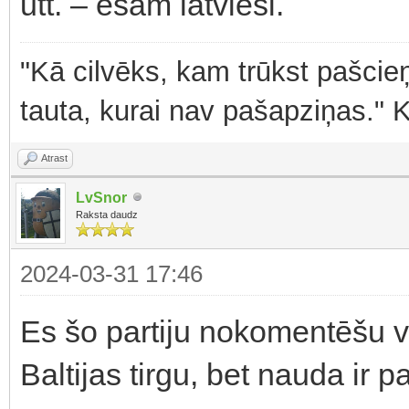
utt. – esam latvieši.
"Kā cilvēks, kam trūkst pašcieņ
tauta, kurai nav pašapziņas." 
Atrast
LvSnor
Raksta daudz
2024-03-31 17:46
Es šo partiju nokomentēšu v
Baltijas tirgu, bet nauda ir p