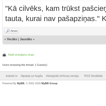
"Kā cilvēks, kam trūkst pašcieņ
tauta, kurai nav pašapziņas." 
Atrast
«
Vecāks
|
Jaunāks
»
Rādīt drukājamu skatu
Users browsing this thread: 1 Guest(s)
kubele.lv
Atpakaļ uz Augšu
Atvieglotā (Arhiva) versija
RSS Sindikāts
Powered By
MyBB
, © 2002-2026
MyBB Group
.