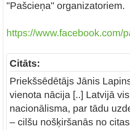
"Pašcieņa" organizatoriem.
https://www.facebook.com/p
Citāts:
Priekšsēdētājs Jānis Lapinski
vienota nācija [..] Latvijā vi
nacionālisma, par tādu uzdev
– cilšu nošķiršanās no citas 