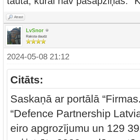
tauta, kurai nav pašapziņas." 
Atrast
LvSnor
Raksta daudz
2024-05-08 21:12
Citāts:
Saskaņā ar portālā “Firmas.
“Defence Partnership Latvi
eiro apgrozījumu un 129 