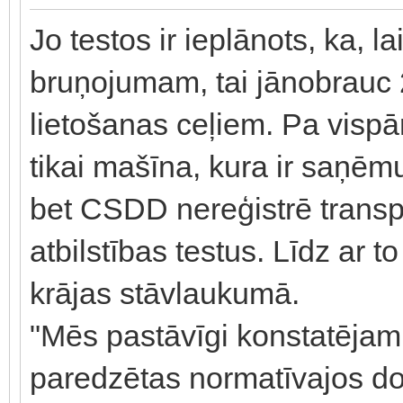
Jo testos ir ieplānots, ka, 
bruņojumam, tai jānobrauc 
lietošanas ceļiem. Pa vispā
tikai mašīna, kura ir saņē
bet CSDD nereģistrē transpo
atbilstības testus. Līdz ar 
krājas stāvlaukumā.
"Mēs pastāvīgi konstatējam
paredzētas normatīvajos do