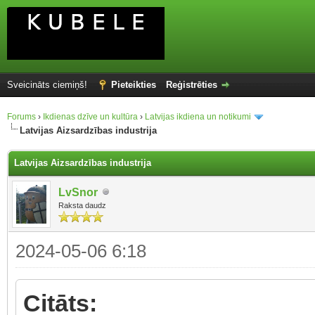
Sveicināts ciemiņš!
Pieteikties
Reģistrēties
Forums
›
Ikdienas dzīve un kultūra
›
Latvijas ikdiena un notikumi
Latvijas Aizsardzības industrija
Latvijas Aizsardzības industrija
LvSnor
Raksta daudz
2024-05-06 6:18
Citāts: