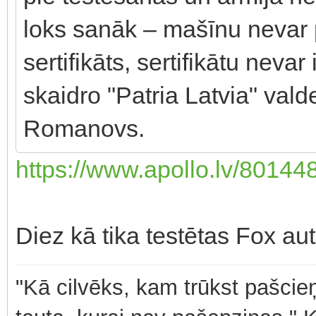
loks sanāk – mašīnu nevar p
sertifikāts, sertifikātu neva
skaidro "Patria Latvia" val
Romanovs.
https://www.apollo.lv/8014482
Diez kā tika testētas Fox a
"Kā cilvēks, kam trūkst pašcieņ