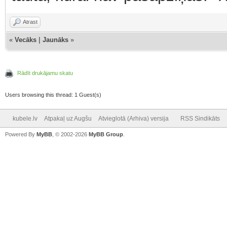
Atrast
«
Vecāks
|
Jaunāks
»
Rādīt drukājamu skatu
Users browsing this thread: 1 Guest(s)
kubele.lv
Atpakaļ uz Augšu
Atvieglotā (Arhiva) versija
RSS Sindikāts
Powered By
MyBB
, © 2002-2026
MyBB Group
.