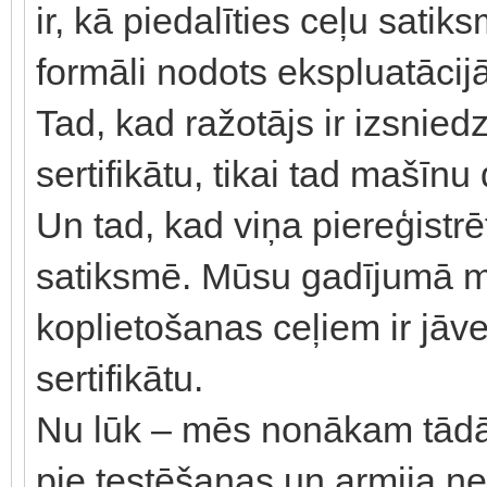
ir, kā piedalīties ceļu satik
formāli nodots ekspluatācijā
Tad, kad ražotājs ir izsnied
sertifikātu, tikai tad mašīnu 
Un tad, kad viņa piereģistrēt
satiksmē. Mūsu gadījumā m
koplietošanas ceļiem ir jāv
sertifikātu.
Nu lūk – mēs nonākam tādā 
pie testēšanas un armija n