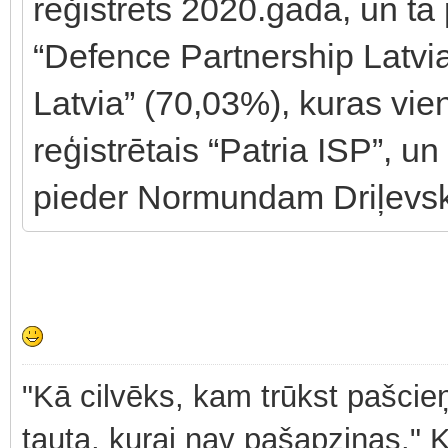
reģistrēts 2020.gadā, un tā 
“Defence Partnership Latvia”
Latvia” (70,03%), kuras vie
reģistrētais “Patria ISP”, u
pieder Normundam Driļevs
"Kā cilvēks, kam trūkst pašcieņ
tauta, kurai nav pašapziņas." 