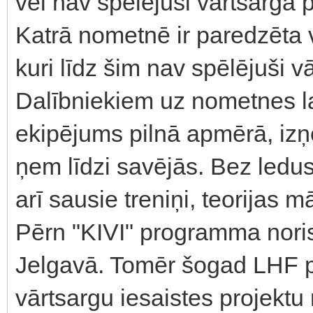
vēl nav spēlējuši vārtsarga p
Katrā nometnē ir paredzēta v
kuri līdz šim nav spēlējuši vā
Dalībniekiem uz nometnes la
ekipējums pilnā apmērā, izņ
ņem līdzi savējās. Bez ledu
arī sausie treniņi, teorijas
Pērn "KIVI" programma nori
Jelgavā. Tomēr šogad LHF pa
vārtsargu iesaistes projektu 