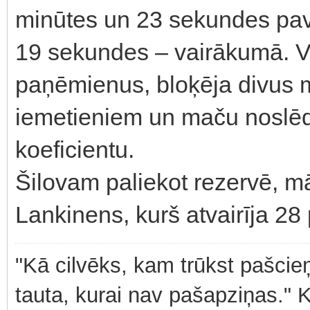
minūtes un 23 sekundes pav
19 sekundes – vairākumā. Vi
paņēmienus, bloķēja divus 
iemetieniem un maču noslēdz
koeficientu.
Šilovam paliekot rezervē, m
Lankinens, kurš atvairīja 28
"Kā cilvēks, kam trūkst pašcieņ
tauta, kurai nav pašapziņas." 