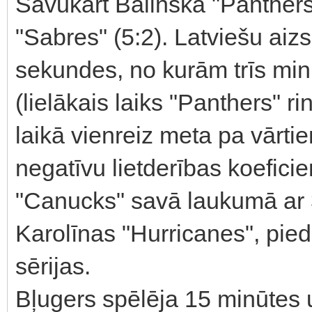
Savukārt Balinska "Panthers"
"Sabres" (5:2). Latviešu ai
sekundes, no kurām trīs mi
(lielākais laiks "Panthers" r
laikā vienreiz meta pa vārtie
negatīvu lietderības koeficie
"Canucks" savā laukumā ar 
Karolīnas "Hurricanes", pied
sērijas.
Bļugers spēlēja 15 minūtes