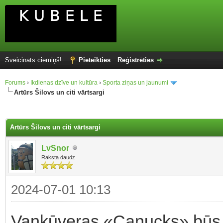
Sveicināts ciemiņš!
Pieteikties
Reģistrēties
Forums
›
Ikdienas dzīve un kultūra
›
Sporta ziņas un jaunumi
Artūrs Šilovs un citi vārtsargi
Artūrs Šilovs un citi vārtsargi
LvSnor
Raksta daudz
2024-07-01 10:13
Vankūveras «Canucks» būs p