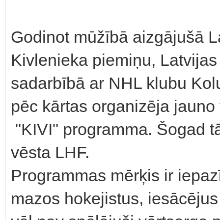
Godinot mūžībā aizgājušā L
Kivlenieka piemiņu, Latvijas
sadarbībā ar NHL klubu Kol
pēc kārtas organizēja jauno 
"KIVI" programma. Šogad tā
vēsta LHF.
Programmas mērķis ir iepazīs
mazos hokejistus, iesācējus