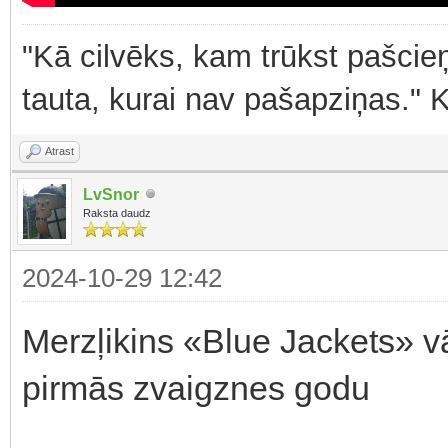
"Kā cilvēks, kam trūkst pašcieņ
tauta, kurai nav pašapziņas." 
Atrast
LvSnor
Raksta daudz
2024-10-29 12:42
Merzļikins «Blue Jackets» v
pirmās zvaigznes godu