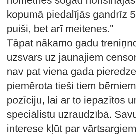
kopumā piedalījās gandrīz 50 
puiši, bet arī meitenes."
Tāpat nākamo gadu treniņnom
uzsvars uz jaunajiem censoņ
nav pat viena gada pieredze
piemērota tieši tiem bērniem
pozīciju, lai ar to iepazītos 
speciālistu uzraudzībā. Sav
interese kļūt par vārtsargie