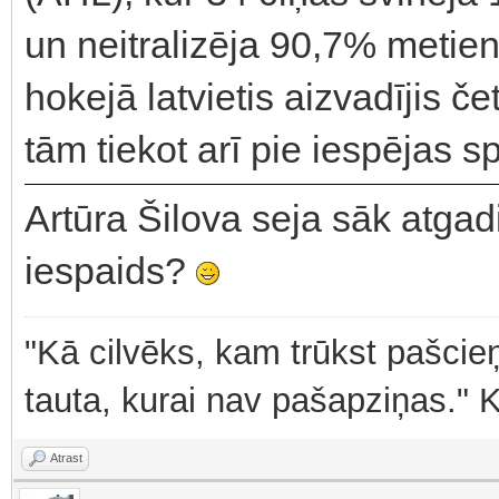
un neitralizēja 90,7% metie
hokejā latvietis aizvadījis 
tām tiekot arī pie iespējas s
Artūra Šilova seja sāk atgad
iespaids?
"Kā cilvēks, kam trūkst pašcieņ
tauta, kurai nav pašapziņas." 
Atrast