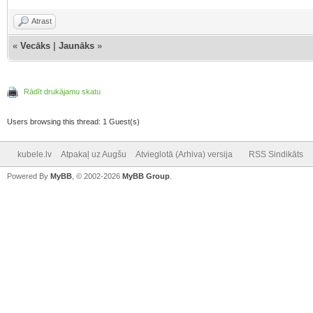
Atrast
«
Vecāks
|
Jaunāks
»
Rādīt drukājamu skatu
Users browsing this thread: 1 Guest(s)
kubele.lv
Atpakaļ uz Augšu
Atvieglotā (Arhiva) versija
RSS Sindikāts
Powered By
MyBB
, © 2002-2026
MyBB Group
.