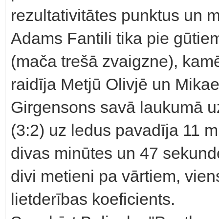
rezultativitātes punktus un 
Adams Fantili tika pie gūtie
(mača trešā zvaigzne), kamēr
raidīja Metjū Olivjē un Mikael
Girgensons savā laukumā uz
(3:2) uz ledus pavadīja 11 
divas minūtes un 47 sekund
divi metieni pa vārtiem, vie
lietderības koeficients.