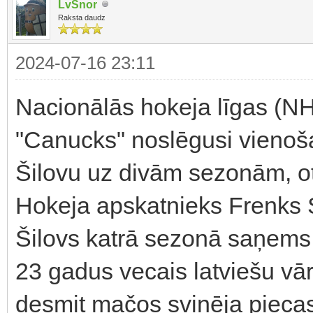
LvSnor
Raksta daudz
2024-07-16 23:11
Nacionālās hokeja līgas (
"Canucks" noslēgusi vienoša
Šilovu uz divām sezonām, ot
Hokeja apskatnieks Frenks Se
Šilovs katrā sezonā saņems
23 gadus vecais latviešu vār
desmit mačos svinēja piecas 