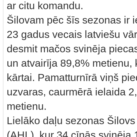
ar citu komandu.
Šilovam pēc šīs sezonas ir i
23 gadus vecais latviešu vār
desmit mačos svinēja piecas 
un atvairīja 89,8% metienu, 
kārtai. Pamatturnīrā viņš pied
uzvaras, caurmērā ielaida 2,
metienu.
Lielāko daļu sezonas Šilovs
(AHL), kur 34 cīņās svinēja 1