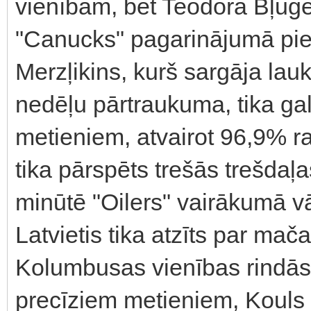
vienībām, bet Teodora Bļuge
"Canucks" pagarinājumā pie
Merzļikins, kurš sargāja la
nedēļu pārtraukuma, tika gal
metieniem, atvairot 96,9% ra
tika pārspēts trešās trešdaļ
minūtē "Oilers" vairākumā v
Latvietis tika atzīts par mač
Kolumbusas vienības rindās
precīziem metieniem, Kouls S