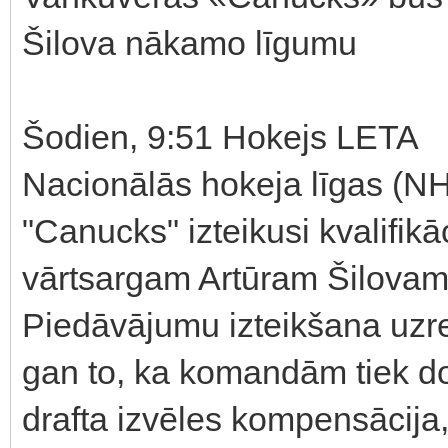
Šilova nākamo līgumu
Šodien, 9:51 Hokejs LETA
Nacionālās hokeja līgas (
"Canucks" izteikusi kvalifik
vārtsargam Artūram Šilovam,
Piedāvājumu izteikšana uzr
gan to, ka komandām tiek do
drafta izvēles kompensācija,