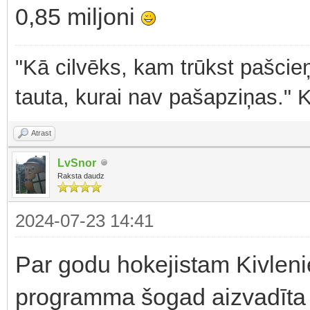
0,85 miljoni
"Kā cilvēks, kam trūkst pašcieņ
tauta, kurai nav pašapziņas." 
Atrast
LvSnor
Raksta daudz
2024-07-23 14:41
Par godu hokejistam Kivleni
programma šogad aizvadīta 