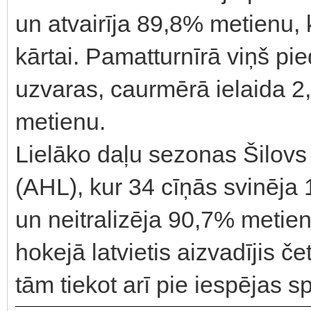
un atvairīja 89,8% metienu, 
kārtai. Pamatturnīrā viņš pied
uzvaras, caurmērā ielaida 2,
metienu.
Lielāko daļu sezonas Šilovs
(AHL), kur 34 cīņās svinēja 1
un neitralizēja 90,7% metie
hokejā latvietis aizvadījis 
tām tiekot arī pie iespējas s