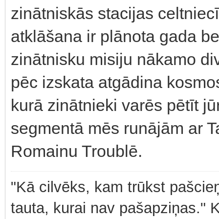
zinātniskās stacijas celtniec
atklāšana ir plānota gada be
zinātnisku misiju nākamo di
pēc izskata atgādina kosmosa
kurā zinātnieki varēs pētīt j
segmentā mēs runājām ar Ta
Romainu Troublē.
"Kā cilvēks, kam trūkst pašcieņ
tauta, kurai nav pašapziņas." 