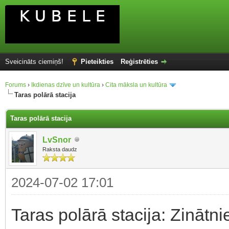
Sveicināts ciemiņš!
Pieteikties
Reģistrēties
Forums
›
Ikdienas dzīve un kultūra
›
Cita māksla un kultūra
Taras polārā stacija
Taras polārā stacija
LvSnor
Raksta daudz
2024-07-02 17:01
Taras polārā stacija: Zinātni