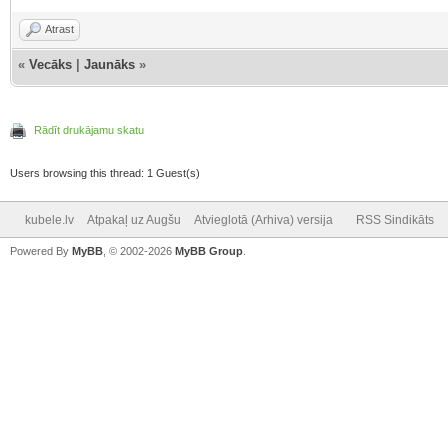
Atrast
«
Vecāks
|
Jaunāks
»
Rādīt drukājamu skatu
Users browsing this thread: 1 Guest(s)
kubele.lv
Atpakaļ uz Augšu
Atvieglotā (Arhiva) versija
RSS Sindikāts
Powered By
MyBB
, © 2002-2026
MyBB Group
.