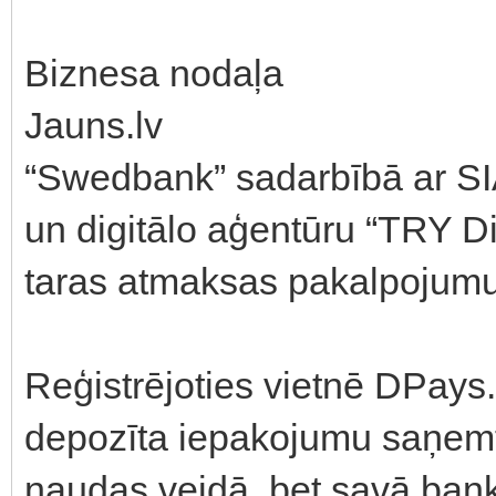
Biznesa nodaļa
Jauns.lv
“Swedbank” sadarbībā ar SI
un digitālo aģentūru “TRY Di
taras atmaksas pakalpojumu
Reģistrējoties vietnē DPays.
depozīta iepakojumu saņemt 
naudas veidā, bet savā ban