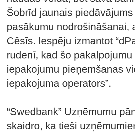
Šobrīd jaunais piedāvājums 
pasākumu nodrošināšanai, a
Cēsīs. Iespēju izmantot “dPa
rudenī, kad šo pakalpojumu i
iepakojumu pieņemšanas viet
iepakojuma operators”.
“Swedbank” Uzņēmumu pārva
skaidro, ka tieši uzņēmumiem