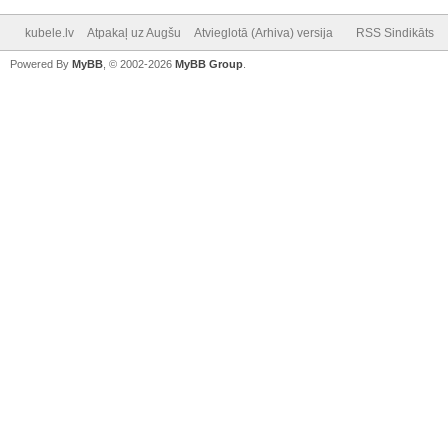
kubele.lv
Atpakaļ uz Augšu
Atvieglotā (Arhiva) versija
RSS Sindikāts
Powered By
MyBB
, © 2002-2026
MyBB Group
.