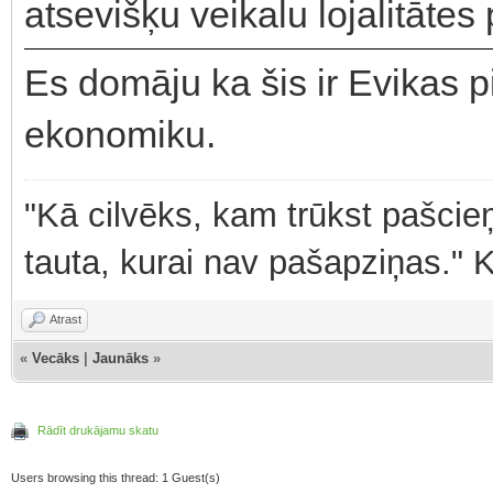
atsevišķu veikalu lojalitātes 
Es domāju ka šis ir Evikas p
ekonomiku.
"Kā cilvēks, kam trūkst pašcieņ
tauta, kurai nav pašapziņas." 
Atrast
«
Vecāks
|
Jaunāks
»
Rādīt drukājamu skatu
Users browsing this thread: 1 Guest(s)