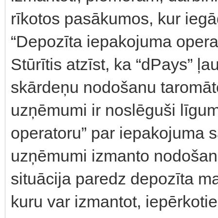
rīkotos pasākumos, kur iegā
“Depozīta iepakojuma operat
Stūrītis atzīst, ka “dPays” ļ
skārdeņu nodošanu taromāto
uzņēmumi ir noslēguši līgu
operatoru” par iepakojuma s
uzņēmumi izmanto nodošanas
situācija paredz depozīta m
kuru var izmantot, iepērkoti