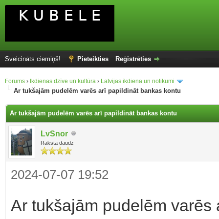
Sveicināts ciemiņš!
Pieteikties
Reģistrēties
Forums
›
Ikdienas dzīve un kultūra
›
Latvijas ikdiena un notikumi
Ar tukšajām pudelēm varēs arī papildināt bankas kontu
Ar tukšajām pudelēm varēs arī papildināt bankas kontu
LvSnor
Raksta daudz
2024-07-07 19:52
Ar tukšajām pudelēm varēs a