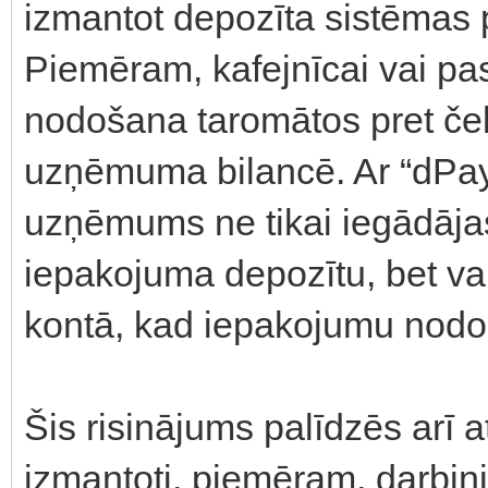
izmantot depozīta sistēmas
Piemēram, kafejnīcai vai p
nodošana taromātos pret ček
uzņēmuma bilancē. Ar “dPays”
uzņēmums ne tikai iegādāja
iepakojuma depozītu, bet var
kontā, kad iepakojumu nodo
Šis risinājums palīdzēs arī
izmantoti, piemēram, darbin