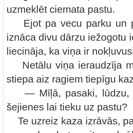
uzmeklēt ciemata pastu.
Ejot pa vecu parku un pl
iznāca divu dārzu iežogotu i
liecināja, ka viņa ir nokļuvus
Netālu viņa ieraudzīja ma
stiepa aiz ragiem tiepīgu ka
— Mīļā, pasaki, lūdzu, 
šejienes lai tieku uz pastu?
Te uzreiz kaza izrāvās, pa