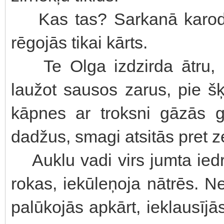
Kas tas? Sarkanā karodziņ
rēgojās tikai kārts.
Te Olga izdzirda ātru, u
laužot sausos zarus, pie š
kāpnes ar troksni gāzās g
dadžus, smagi atsitās pret z
Auklu vadi virs jumta iedr
rokas, iekūleņoja nātrēs. 
palūkojās apkārt, ieklausīj