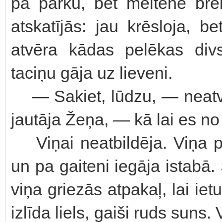
pa parku, bet meitene brē
atskatījās: jau krēsloja, b
atvēra kādas pelēkas div
taciņu gāja uz lieveni.
— Sakiet, lūdzu, — neatverot
jautāja Žeņa, — kā lai es no
Viņai neatbildēja. Viņa pa
un pa gaiteni iegāja istabā
viņa griezās atpakaļ, lai ie
izlīda liels, gaiši ruds sun