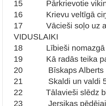
15 Pārkrievotie vikingi
16 Krievu veltīgā ciņ
17 Vācieši soļo uz au
VIDUSLAIKI
18 Lībieši nomazgā kri
19 Kā radās teika par
20 Bīskaps Alberts ga
21 Skaldi un valdi 
22 Tālavieši slēdz bīs
23 Jersikas pēdējais k