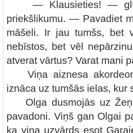
— Klausieties! — gluži
priekšlikumu. — Pavadiet ma
māšeli. Ir jau tumšs, bet 
nebīstos, bet vēl nepārzinu
atverat vārtus? Varat mani pa
Viņa aiznesa akordeonu
iznāca uz tumšās ielas, kur 
Olga dusmojās uz Žeņu, 
pavadoni. Viņš gan Olgai pa
ka viņa uzvārds esot Garaje