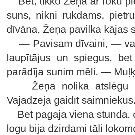
Bet, tikko Žeņa ar roku pie
suns, nikni rūkdams, pietrū
dīvāna, Žeņa pavilka kājas 
— Pavisam dīvaini, — vald
laupītājus un spiegus, b
parādīja sunim mēli. — Muļķ
Žeņa nolika atslēgu un
Vajadzēja gaidīt saimniekus
Bet pagaja viena stunda, o
logu bija dzirdami tāli lokom