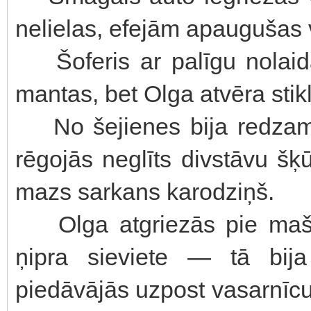
nelielas, efejām apaugušas 
Šoferis ar palīgu nolaid
mantas, bet Olga atvēra stik
No šejienes bija redzams l
rēgojās neglīts divstāvu šķ
mazs sarkans karodziņš.
Olga atgriezās pie mašīn
ņipra sieviete — tā bija
piedāvājās uzpost vasarnīcu