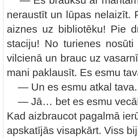
neraustīt un lūpas nelaizīt
aiznes uz bibliotēku! Pie 
staciju! No turienes nosūt
vilcienā un brauc uz vasarn
mani paklausīt. Es esmu t
— Un es esmu atkal tava.
— Jā… bet es esmu vecākā…
Kad aizbraucot pagalmā ier
apskatījās visapkārt. Viss bi