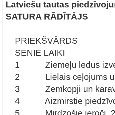
Latviešu tautas piedzīvoj
SATURA RĀDĪTĀJS
PRIEKŠVĀRDS
SENIE LAIKI
1 Ziemeļu ledus izveido
2 Lielais ceļojums uz
3 Zemkopji un karavīr
4 Aizmirstie piedzīvo
5 Mirdzošie ieroči 2