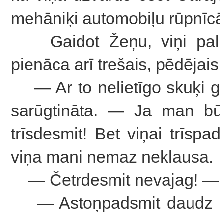
mehāniķi automobiļu rūpnīc
Gaidot Žeņu, viņi palaid
pienāca arī trešais, pēdējais
— Ar to nelietīgo skuķi ga
sarūgtināta. — Ja man bū
trīsdesmit! Bet viņai trīsp
viņa mani nemaz neklausa.
— Četrdesmit nevajag! — Ge
— Astoņpadsmit daudz labā