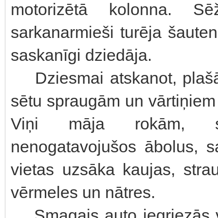
motorizētā kolonna. S
sarkanarmieši turēja šauten
saskanīgi dziedāja.
Dziesmai atskanot, plašāk
sētu spraugām un vārtiņiem 
Viņi māja rokām, sv
nenogatavojušos ābolus, s
vietas uzsāka kaujas, stra
vērmeles un nātres.
Smagais auto iegriezās va