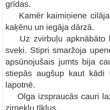
grīdas.
Kamēr kaimiņiene cilāja 
kaķēnu un iegāja dārzā.
Uz zvirbuļu apknābāto ķi
sveķi. Stipri smaržoja upe
apsūnojušais jumts bija c
stiepās augšup kaut kādi 
lapotnē.
Olga izspraucās cauri la
zirnekļu tīklus.