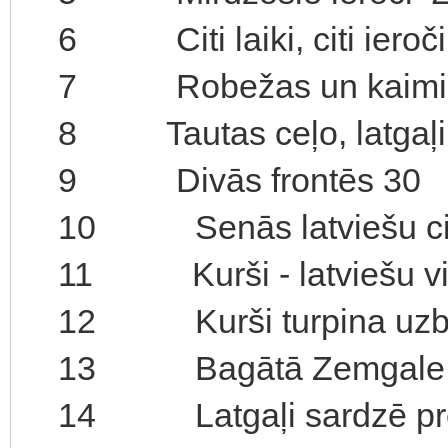
6 Citi laiki, citi ieroči
7 Robežas un kaimiņ
8 Tautas ceļo, latgaļi i
9 Divās frontēs 30
10 Senās latviešu cilt
11 Kurši - latviešu vik
12 Kurši turpina uzbr
13 Bagātā Zemgale 
14 Latgaļi sardzē pret