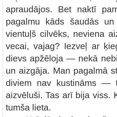
apraudājos. Bet naktī pa
pagalmu kāds šaudās un
vientuļš cilvēks, neviena 
vecai, vajag? Iezveļ ar ķi
dievs apžēloja — nekā nebi
un aizgāja. Man pagalmā st
diviem nav kustināms — t
aizvēluši. Tas arī bija viss.
tumša lieta.