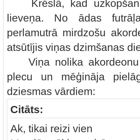
Krēslā, kad uzkopšana b
lieveņa. No ādas futrāļ
perlamutrā mirdzošu akord
atsūtījis viņas dzimšanas di
Viņa nolika akordeonu u
plecu un mēģināja pielāg
dziesmas vārdiem:
Citāts:
Ak, tikai reizi vien