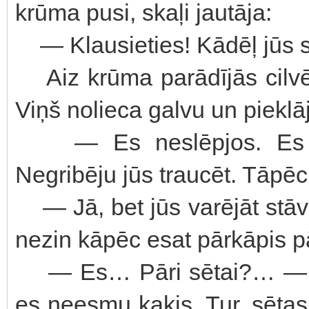
krūma pusi, skaļi jautāja:
— Klausieties! Kādēļ jūs sl
Aiz krūma parādījās cilvēk
Viņš nolieca galvu un pieklājī
— Es neslēpjos. Es pat
Negribēju jūs traucēt. Tāpēc
— Jā, bet jūs varējāt stāvē
nezin kāpēc esat pārkāpis pā
— Es… Pāri sētai?… — cil
es neesmu kaķis. Tur, sētas s