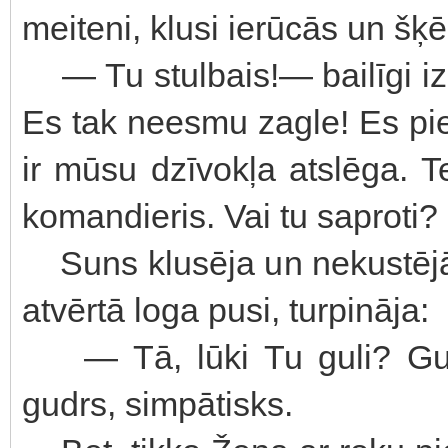
meiteni, klusi ierūcās un š
— Tu stulbais!— bailīgi izp
Es tak neesmu zagle! Es p
ir mūsu dzīvokļa atslēga. 
komandieris. Vai tu saproti?
Suns klusēja un nekustējās.
atvērtā loga pusi, turpināja:
— Tā, lūki Tu guli? Guli
gudrs, simpātisks.