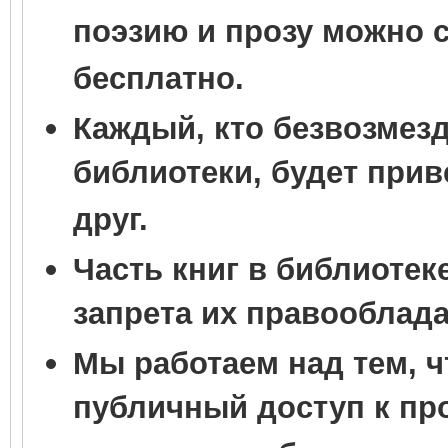
поэзию и прозу можно 
бесплатно.
Каждый, кто безвозмез
библиотеки, будет прив
друг.
Часть книг в библиотек
запрета их правооблад
Мы работаем над тем, 
публичный доступ к пр