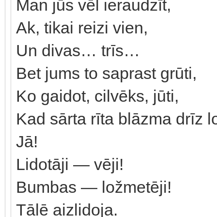
Man jūs vēl ieraudzīt,
Ak, tikai reizi vien,
Un divas… trīs…
Bet jums to saprast grūti,
Ko gaidot, cilvēks, jūti,
Kad sārta rīta blāzma drīz l
Jā!
Lidotāji — vēji!
Bumbas — ložmetēji!
Tālē aizlidoja.