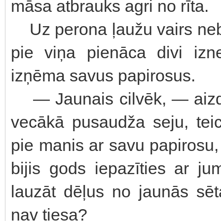
māsa atbrauks agri no rīta.
Uz perona ļaužu vairs nebij
pie viņa pienāca divi izn
izņēma savus papirosus.
— Jaunais cilvēk, — aizde
vecākā pusaudža seju, tei
pie manis ar savu papirosu, 
bijis gods iepazīties ar ju
lauzāt dēļus no jaunās sēt
nav tiesa?