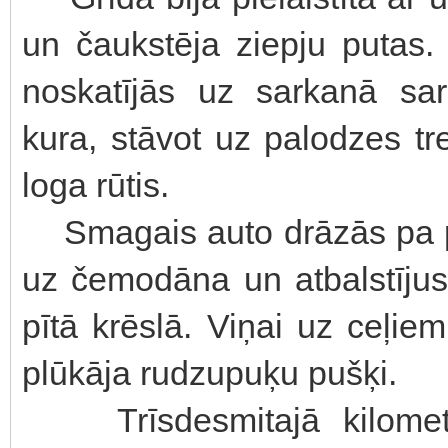
un čaukstēja ziepju putas. 
noskatījās uz sarkanā sar
kura, stāvot uz palodzes tr
loga rūtis.
Smagais auto drāzās pa pla
uz čemodāna un atbalstījusi
pītā krēslā. Viņai uz ceļi
plūkāja rudzupuķu pušķi.
Trīsdesmitajā kilometr