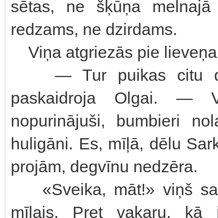
sētas, ne šķūņa melnajā
redzams, ne dzirdams.
Viņa atgriezās pie lieveņa
— Tur puikas citu dār
paskaidroja Olgai. — V
nopurinājuši, bumbieri no
huligāni. Es, mīļā, dēlu Sar
projām, degvīnu nedzēra.
«Sveika, māt!» viņš sacī
mīļais. Pret vakaru, kā