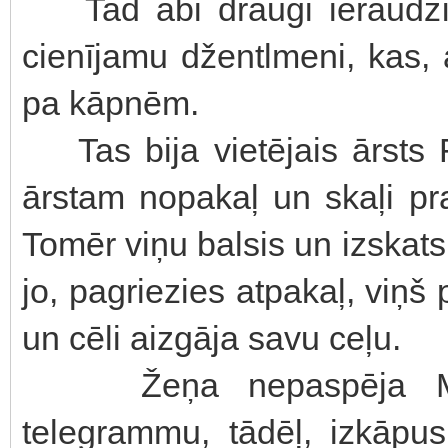
Tad abi draugi ieraudzīja
cienījamu džentlmeni, kas, 
pa kāpnēm.
Tas bija vietējais ārsts F
ārstam nopakaļ un skaļi pra
Tomēr viņu balsis un izskat
jo, pagriezies atpakaļ, viņ
un cēli aizgāja savu ceļu.
Žeņa nepaspēja Maska
telegrammu, tādēļ, izkāpus