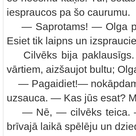
iespraucos pa šo caurumu.
— Saprotams! — Olga pasmī
Esiet tik laipns un izsprauci
Cilvēks bija paklausīgs. N
vārtiem, aizšaujot bultu; Olga
— Pagaidiet!— nokāpdama 
uzsauca. — Kas jūs esat? M
— Nē, — cilvēks teica. —
brīvajā laikā spēlēju un dzi