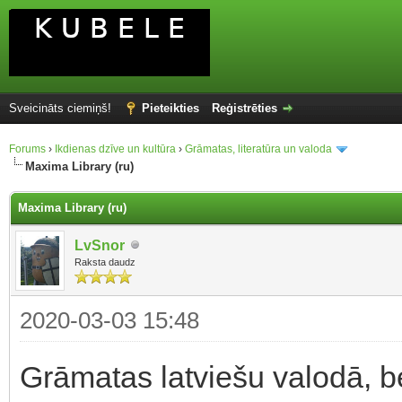
Sveicināts ciemiņš!
Pieteikties
Reģistrēties
Forums
›
Ikdienas dzīve un kultūra
›
Grāmatas, literatūra un valoda
Maxima Library (ru)
Maxima Library (ru)
LvSnor
Raksta daudz
2020-03-03 15:48
Grāmatas latviešu valodā, be