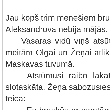
Jau kopš trim mēnešiem bru
Aleksandrova nebija mājās. 
Vasaras vidū viņš atsūtī
meitām Olgai un Žeņai atlik
Maskavas tuvumā.
Atstūmusi raibo lakati
slotaskāta, Žeņa sabozusies 
teica:
— Es braukšu ar mantām, be