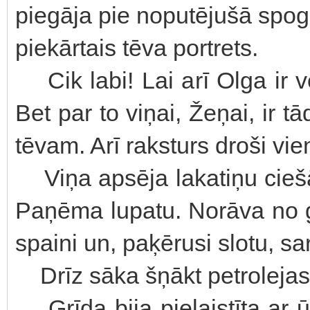
piegāja pie noputējušā spogu
piekārtais tēva portrets.
Cik labi! Lai arī Olga ir 
Bet par to viņai, Žeņai, ir 
tēvam. Arī raksturs droši vi
Viņa apsēja lakatiņu cieš
Paņēma lupatu. Norāva no 
spaini un, paķērusi slotu, s
Drīz sāka šņākt petrolejas
Grīda bija pielaistīta ar ū