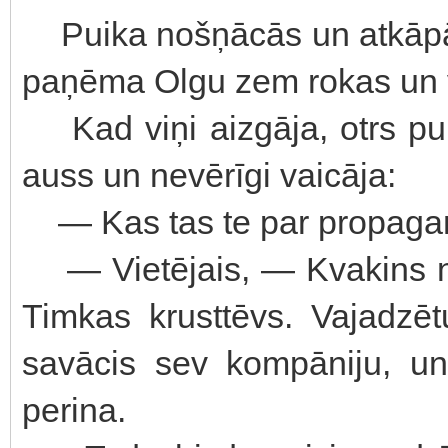
Puika nošņācās un atkāpās
paņēma Olgu zem rokas un 
Kad viņi aizgāja, otrs pui
auss un nevērīgi vaicāja:
— Kas tas te par propagand
— Vietējais, — Kvakins neg
Timkas krusttēvs. Vajadzēt
savācis sev kompāniju, un
perina.