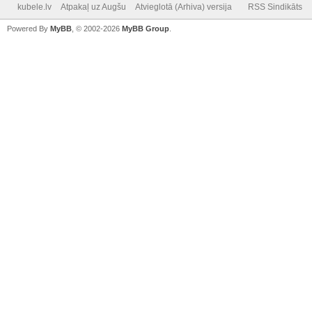
kubele.lv
Atpakaļ uz Augšu
Atvieglotā (Arhiva) versija
RSS Sindikāts
Powered By
MyBB
, © 2002-2026
MyBB Group
.