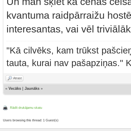
Un man šķiet ka cenas celšan
kvantuma raidpārraižu hostē
interesantas, vai vēl triviālā
"Kā cilvēks, kam trūkst pašcieņ
tauta, kurai nav pašapziņas." 
Atrast
«
Vecāks
|
Jaunāks
»
Rādīt drukājamu skatu
Users browsing this thread: 1 Guest(s)