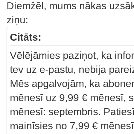
Diemžēl, mums nākas uzsākt 
ziņu:
Citāts:
Vēlējāmies paziņot, ka info
tev uz e-pastu, nebija parei
Mēs apgalvojām, ka abonem
mēnesī uz 9,99 € mēnesī, s
mēnesī: septembris. Patie
mainīsies no 7,99 € mēnesī