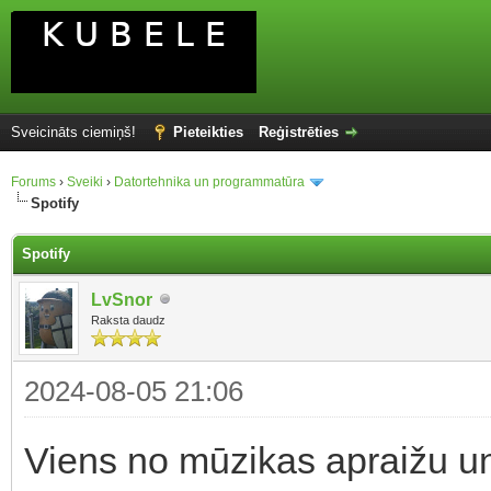
Sveicināts ciemiņš!
Pieteikties
Reģistrēties
Forums
›
Sveiki
›
Datortehnika un programmatūra
Spotify
Spotify
LvSnor
Raksta daudz
2024-08-05 21:06
Viens no mūzikas apraižu un