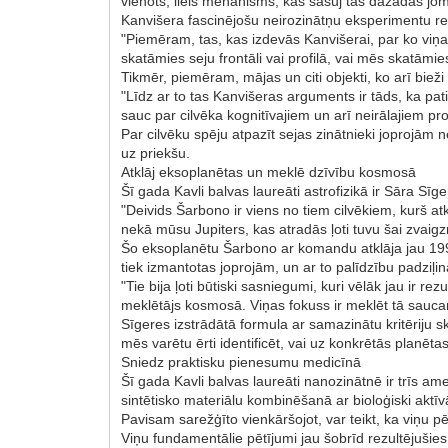
vienots, liels mehānisms, kas sašuj tās dažādās joma
Kanvišera fascinējošu neirozinātņu eksperimentu re
"Piemēram, tas, kas izdevās Kanvišerai, par ko viņai 
skatāmies seju frontāli vai profilā, vai mēs skatāmi
Tikmēr, piemēram, mājas un citi objekti, ko arī bi
"Līdz ar to tas Kanvišeras arguments ir tāds, ka pati
sauc par cilvēka kognitīvajiem un arī neirālajiem pr
Par cilvēku spēju atpazīt sejas zinātnieki joprojām n
uz priekšu.
Atklāj eksoplanētas un meklē dzīvību kosmosā
Šī gada Kavli balvas laureāti astrofizikā ir Sāra Sī
"Deivids Šarbono ir viens no tiem cilvēkiem, kurš at
nekā mūsu Jupiters, kas atradās ļoti tuvu šai zvaigzne
Šo eksoplanētu Šarbono ar komandu atklāja jau 1999
tiek izmantotas joprojām, un ar to palīdzību padziļin
"Tie bija ļoti būtiski sasniegumi, kuri vēlāk jau ir r
meklētājs kosmosā. Viņas fokuss ir meklēt tā saucamo
Sīgeres izstrādātā formula ar samazinātu kritēriju s
mēs varētu ērti identificēt, vai uz konkrētās planētas
Sniedz praktisku pienesumu medicīnā
Šī gada Kavli balvas laureāti nanozinātnē ir trīs am
sintētisko materiālu kombinēšanā ar bioloģiski ak
Pavisam sarežģīto vienkāršojot, var teikt, ka viņu p
Viņu fundamentālie pētījumi jau šobrīd rezultējušies