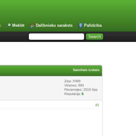
s
Meklēt
Dalībnieku saraksts
Palīdzība
Saistītais izskats
Ziņa: 3'489
Virtenes: 894
Pievienojies: 2019 Sep
Reputācija:
6
#1