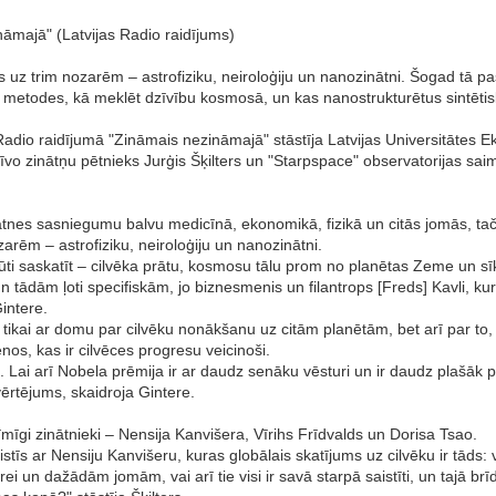
nāmajā" (Latvijas Radio raidījums)
s uz trim nozarēm – astrofiziku, neiroloģiju un nanozinātni. Šogad tā pas
i metodes, kā meklēt dzīvību kosmosā, un kas nanostrukturētus sintētis
Radio raidījumā "Zināmais nezināmajā" stāstīja Latvijas Universitātes E
tīvo zinātņu pētnieks Jurģis Šķilters un "Starpspace" observatorijas sai
tnes sasniegumu balvu medicīnā, ekonomikā, fizikā un citās jomās, taču
zarēm – astrofiziku, neiroloģiju un nanozinātni.
grūti saskatīt – cilvēka prātu, kosmosu tālu prom no planētas Zeme un 
 tādām ļoti specifiskām, jo biznesmenis un filantrops [Freds] Kavli, kurš
Gintere.
tikai ar domu par cilvēku nonākšanu uz citām planētām, bet arī par to,
nos, kas ir cilvēces progresu veicinoši.
adā. Lai arī Nobela prēmija ir ar daudz senāku vēsturi un ir daudz plašāk
vērtējums, skaidroja Gintere.
zīmīgi zinātnieki – Nensija Kanvišera, Vīrihs Frīdvalds un Dorisa Tsao.
istīs ar Nensiju Kanvišeru, kuras globālais skatījums uz cilvēku ir tāds:
erei un dažādām jomām, vai arī tie visi ir savā starpā saistīti, un tajā