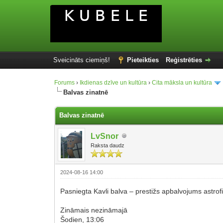
Sveicināts ciemiņš!
Pieteikties
Reģistrēties
Forums
›
Ikdienas dzīve un kultūra
›
Cita māksla un kultūra
Balvas zinatnē
Balvas zinatnē
LvSnor
Raksta daudz
2024-08-16 14:00
Pasniegta Kavli balva – prestižs apbalvojums astrofi
Zināmais nezināmajā
Šodien, 13:06