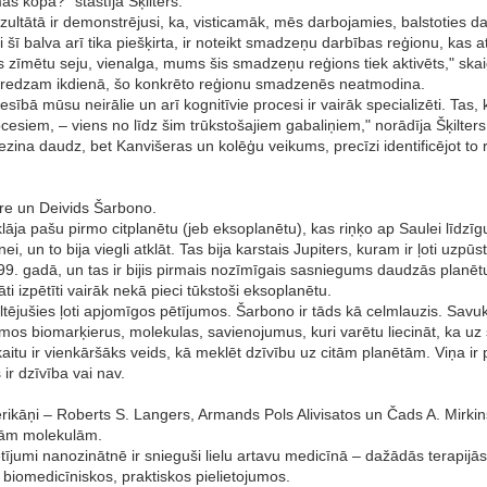
s kopā?" stāstīja Šķilters.
zultātā ir demonstrējusi, ka, visticamāk, mēs darbojamies, balstoties 
šī balva arī tika piešķirta, ir noteikt smadzeņu darbības reģionu, kas at
es zīmētu seju, vienalga, mums šis smadzeņu reģions tiek aktivēts," skaid
eži redzam ikdienā, šo konkrēto reģionu smadzenēs neatmodina.
esībā mūsu neirālie un arī kognitīvie procesi ir vairāk specializēti. Tas,
ocesiem, – viens no līdz šim trūkstošajiem gabaliņiem," norādīja Šķilter
ezina daudz, bet Kanvišeras un kolēģu veikums, precīzi identificējot to 
gere un Deivids Šarbono.
klāja pašu pirmo citplanētu (jeb eksoplanētu), kas riņķo ap Saulei līdzīg
i, un to bija viegli atklāt. Tas bija karstais Jupiters, kuram ir ļoti uzpūs
. gadā, un tas ir bijis pirmais nozīmīgais sasniegums daudzās planētu
āti izpētīti vairāk nekā pieci tūkstoši eksoplanētu.
ezultējušies ļoti apjomīgos pētījumos. Šarbono ir tāds kā celmlauzis. Savuk
s biomarķierus, molekulas, savienojumus, kuri varētu liecināt, ka uz šī
kaitu ir vienkāršāks veids, kā meklēt dzīvību uz citām planētām. Viņa i
 ir dzīvība vai nav.
erikāņi – Roberts S. Langers, Armands Pols Alivisatos un Čads A. Mirkins
tīvām molekulām.
ētījumi nanozinātnē ir snieguši lielu artavu medicīnā – dažādās terapijā
 biomedicīniskos, praktiskos pielietojumos.