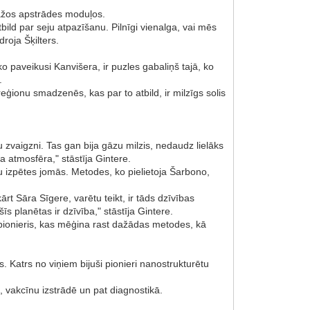
dažos apstrādes moduļos.
bild par seju atpazīšanu. Pilnīgi vienalga, vai mēs
roja Šķilters.
 ko paveikusi Kanvišera, ir puzles gabaliņš tajā, ko
s.
reģionu smadzenēs, kas par to atbild, ir milzīgs solis
u zvaigzni. Tas gan bija gāzu milzis, nedaudz lielāks
ta atmosfēra," stāstīja Gintere.
 izpētes jomās. Metodes, ko pielietoja Šarbono,
ārt Sāra Sīgere, varētu teikt, ir tāds dzīvības
s planētas ir dzīvība," stāstīja Gintere.
r pionieris, kas mēģina rast dažādas metodes, kā
. Katrs no viņiem bijuši pionieri nanostrukturētu
s, vakcīnu izstrādē un pat diagnostikā.