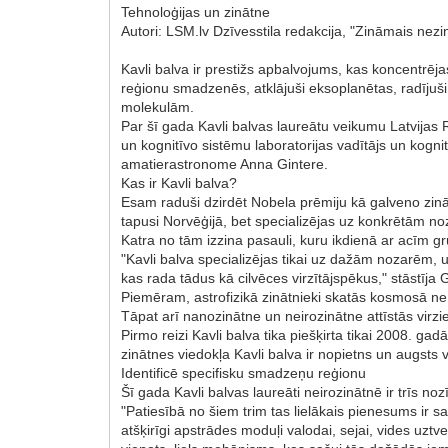
Tehnoloģijas un zinātne
Autori: LSM.lv Dzīvesstila redakcija, "Zināmais nezi
Kavli balva ir prestižs apbalvojums, kas koncentrēja
reģionu smadzenēs, atklājuši eksoplanētas, radījuš
molekulām.
Par šī gada Kavli balvas laureātu veikumu Latvijas 
un kognitīvo sistēmu laboratorijas vadītājs un kogni
amatierastronome Anna Gintere.
Kas ir Kavli balva?
Esam raduši dzirdēt Nobela prēmiju kā galveno zinā
tapusi Norvēģijā, bet specializējas uz konkrētām no
Katra no tām izzina pasauli, kuru ikdienā ar acīm 
"Kavli balva specializējas tikai uz dažām nozarēm, un
kas rada tādus kā cilvēces virzītājspēkus," stāstīja 
Piemēram, astrofizikā zinātnieki skatās kosmosā ne 
Tāpat arī nanozinātne un neirozinātne attīstās virzie
Pirmo reizi Kavli balva tika piešķirta tikai 2008. g
zinātnes viedokļa Kavli balva ir nopietns un augsts 
Identificē specifisku smadzeņu reģionu
Šī gada Kavli balvas laureāti neirozinātnē ir trīs no
"Patiesībā no šiem trim tas lielākais pienesums ir sa
atšķirīgi apstrādes moduļi valodai, sejai, vides uztv