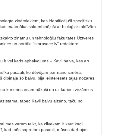
niegta zinātniekiem, kas identificējuši specifisku
kos materiālus sakombinējuši ar bioloģiski aktīvām
kskakto zinātņu un tehnoloģiju fakultātes Uztveres
mniece un portāla "starpsace.lv" redaktore,
 ir vēl kāds apbalvojums – Kavli balva, kas arī
sīksīku pasauli, ko dēvējam par nano izmēra.
 dibināja šo balvu, bija ieinteresēts tajās nozarēs,
 no kurienes esam nākuši un uz kurieni virzāmies.
 pazīstama, tāpēc Kavli balvu aizēno, taču no
 vai mēs varam teikt, ka cilvēkam ir kaut kādi
 brīdī, kad mēs saprotam pasauli, mūsos darbojas