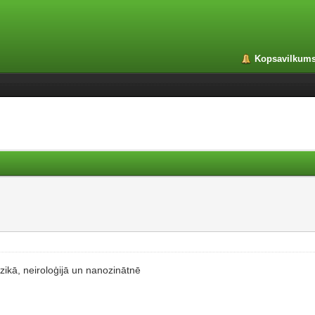
Kopsavilkum
zikā, neiroloģijā un nanozinātnē