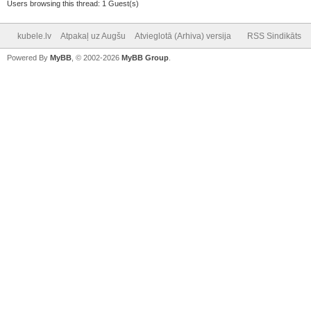
Users browsing this thread: 1 Guest(s)
kubele.lv
Atpakaļ uz Augšu
Atvieglotā (Arhiva) versija
RSS Sindikāts
Powered By
MyBB
, © 2002-2026
MyBB Group
.