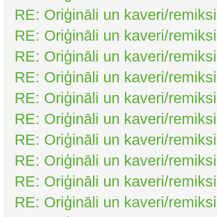
RE: Oriģināli un kaveri/remiksi
RE: Oriģināli un kaveri/remiksi
RE: Oriģināli un kaveri/remiksi
RE: Oriģināli un kaveri/remiksi
RE: Oriģināli un kaveri/remiksi
RE: Oriģināli un kaveri/remiksi
RE: Oriģināli un kaveri/remiksi
RE: Oriģināli un kaveri/remiksi
RE: Oriģināli un kaveri/remiksi
RE: Oriģināli un kaveri/remiksi