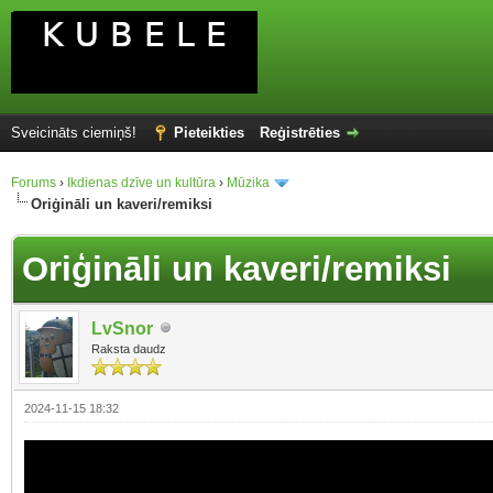
Sveicināts ciemiņš!
Pieteikties
Reģistrēties
Forums
›
Ikdienas dzīve un kultūra
›
Mūzika
Oriģināli un kaveri/remiksi
Oriģināli un kaveri/remiksi
LvSnor
Raksta daudz
2024-11-15 18:32