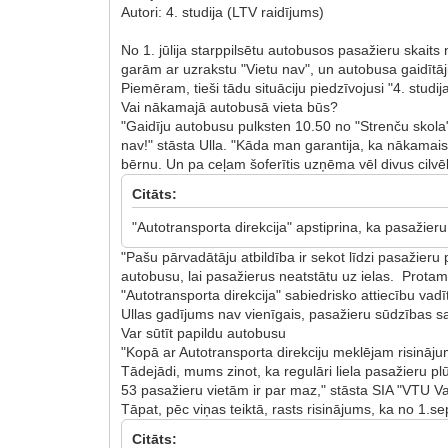
Autori: 4. studija (LTV raidījums)
No 1. jūlija starppilsētu autobusos pasažieru skaits n
garām ar uzrakstu "Vietu nav", un autobusa gaidītāji 
Piemēram, tieši tādu situāciju piedzīvojusi "4. studi
Vai nākamajā autobusā vieta būs?
"Gaidīju autobusu pulksten 10.50 no "Strenču skola"
nav!" stāsta Ulla. "Kāda man garantija, ka nākama
bērnu. Un pa ceļam šoferītis uzņēma vēl divus cilvē
Citāts:
"Autotransporta direkcija" apstiprina, ka pasažieru
"Pašu pārvadātāju atbildība ir sekot līdzi pasažieru p
autobusu, lai pasažierus neatstātu uz ielas. Protams,
"Autotransporta direkcija" sabiedrisko attiecību vadī
Ullas gadījums nav vienīgais, pasažieru sūdzības sa
Var sūtīt papildu autobusu
"Kopā ar Autotransporta direkciju meklējam risināj
Tādejādi, mums zinot, ka regulāri liela pasažieru pl
53 pasažieru vietām ir par maz," stāsta SIA "VTU V
Tāpat, pēc viņas teiktā, rasts risinājums, ka no 1.
Citāts: