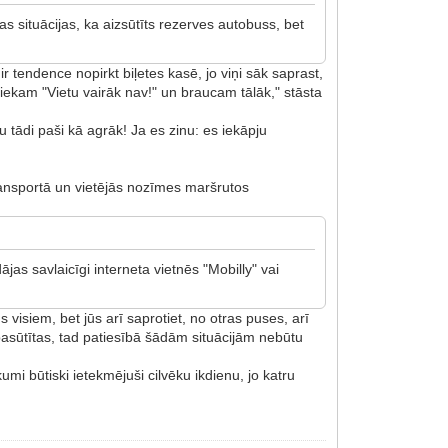
 situācijas, ka aizsūtīts rezerves autobuss, bet
ir tendence nopirkt biļetes kasē, jo viņi sāk saprast,
uzliekam "Vietu vairāk nav!" un braucam tālāk," stāsta
tu tādi paši kā agrāk! Ja es zinu: es iekāpju
transportā un vietējās nozīmes maršrutos
as savlaicīgi interneta vietnēs "Mobilly" vai
s visiem, bet jūs arī saprotiet, no otras puses, arī
 pasūtītas, tad patiesībā šādām situācijām nebūtu
umi būtiski ietekmējuši cilvēku ikdienu, jo katru