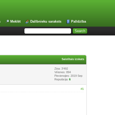
s
Meklēt
Dalībnieku saraksts
Palīdzība
Saistītais izskats
Ziņa: 3'492
Virtenes: 894
Pievienojies: 2019 Sep
Reputācija:
6
#1