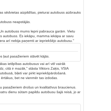
isas sēdvietas aizpildītas, pieturai autobuss aizbrauks
 autobuss neapstājās.
nu. Un autobuss mums lepni pabrauca garām. Vietu
rais autobuss. Es iekāpu, mamma iekāpa ar savu
era arī nebija paņemti ar iepriekšējo autobusu."
os ļaut pasažieriem stāvēt kājās.
lākas ietilpības autobusus vai arī vēl vairāk
dz, citā ir mazāk," stāsta Viktors Zaķis, VSIA
autobusā, biļeti var pirkt iepriekšpārdošanā.
 ērtākus, bet ne vienmēr tas izdodas.
u pasažieriem drošus un kvalitatīvus braucienus.
 katru dienu sūtam papildu autobusu šajā reisā, jo ar