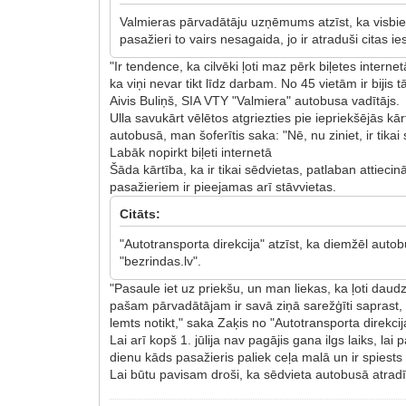
Valmieras pārvadātāju uzņēmums atzīst, ka visbiež
pasažieri to vairs nesagaida, jo ir atraduši citas ie
"Ir tendence, ka cilvēki ļoti maz pērk biļetes interne
ka viņi nevar tikt līdz darbam. No 45 vietām ir bijis
Aivis Buliņš, SIA VTY "Valmiera" autobusa vadītājs.
Ulla savukārt vēlētos atgriezties pie iepriekšējās kā
autobusā, man šoferītis saka: "Nē, nu ziniet, ir tikai
Labāk nopirkt biļeti internetā
Šāda kārtība, ka ir tikai sēdvietas, patlaban attiec
pasažieriem ir pieejamas arī stāvvietas.
Citāts:
"Autotransporta direkcija" atzīst, ka diemžēl auto
"bezrindas.lv".
"Pasaule iet uz priekšu, un man liekas, ka ļoti daudzi
pašam pārvadātājam ir savā ziņā sarežģīti saprast, c
lemts notikt," saka Zaķis no "Autotransporta direkcij
Lai arī kopš 1. jūlija nav pagājis gana ilgs laiks, l
dienu kāds pasažieris paliek ceļa malā un ir spiest
Lai būtu pavisam droši, ka sēdvieta autobusā atradīsie