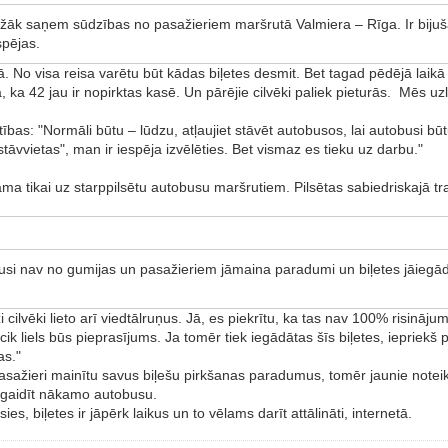
āk saņem sūdzības no pasažieriem maršrutā Valmiera – Rīga. Ir bijušas
spējas.
tā. No visa reisa varētu būt kādas biļetes desmit. Bet tagad pēdējā laikā 
 tā, ka 42 jau ir nopirktas kasē. Un pārējie cilvēki paliek pieturās. Mēs 
rtības: "Normāli būtu – lūdzu, atļaujiet stāvēt autobusos, lai autobusi bū
 stāvvietas", man ir iespēja izvēlēties. Bet vismaz es tieku uz darbu."
ināma tikai uz starppilsētu autobusu maršrutiem. Pilsētas sabiedriskajā 
busi nav no gumijas un pasažieriem jāmaina paradumi un biļetes jāiegādāj
 cilvēki lieto arī viedtālruņus. Jā, es piekrītu, ka tas nav 100% risinājum
ik liels būs pieprasījums. Ja tomēr tiek iegādātas šīs biļetes, iepriekš
as."
ai pasažieri mainītu savus biļešu pirkšanas paradumus, tomēr jaunie noteik
s gaidīt nākamo autobusu.
s, biļetes ir jāpērk laikus un to vēlams darīt attālināti, internetā.