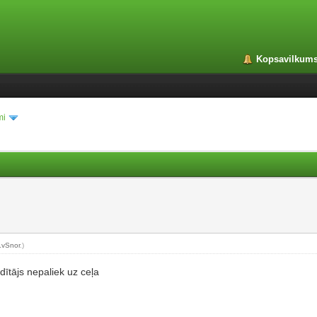
Kopsavilkum
mi
LvSnor
.)
idītājs nepaliek uz ceļa