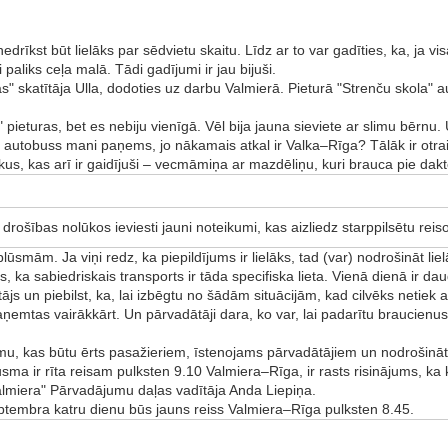
edrīkst būt lielāks par sēdvietu skaitu. Līdz ar to var gadīties, ka, ja v
paliks ceļa malā. Tādi gadījumi ir jau bijuši.
jas" skatītāja Ulla, dodoties uz darbu Valmierā. Pieturā "Strenču skola"
 pieturas, bet es nebiju vienīgā. Vēl bija jauna sieviete ar slimu bēr
is autobuss mani paņems, jo nākamais atkal ir Valka–Rīga? Tālāk ir ot
kus, kas arī ir gaidījuši – vecmāmiņa ar mazdēliņu, kuri brauca pie dakt
 drošības nolūkos ieviesti jauni noteikumi, kas aizliedz starppilsētu reis
lūsmām. Ja viņi redz, ka piepildījums ir lielāks, tad (var) nodrošināt lie
 ka sabiedriskais transports ir tāda specifiska lieta. Vienā dienā ir dau
tājs un piebilst, ka, lai izbēgtu no šādām situācijām, kad cilvēks netiek 
ņemtas vairākkārt. Un pārvadātāji dara, ko var, lai padarītu braucienus
umu, kas būtu ērts pasažieriem, īstenojams pārvadātājiem un nodrošināt
ūsma ir rīta reisam pulksten 9.10 Valmiera–Rīga, ir rasts risinājums, ka
almiera" Pārvadājumu daļas vadītāja Anda Liepiņa.
septembra katru dienu būs jauns reiss Valmiera–Rīga pulksten 8.45.