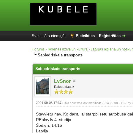
Sveicināts ciemiņš!
Pieteikties
Reģistrēties
Forums
›
Ikdienas dzīve un kultūra
›
Latvijas ikdiena un notiku
Sabiedriskais transports
Sabiedriskais transports
LvSnor
Raksta daudz
2024-09-08 17:37
(This post was last modified: 2024-09-08 21:17 by
Stāvvietu nav. Ko darīt, lai starppilsētu autobusa ga
REplay.lv 4. studija
Šodien, 14:15
Latvijā