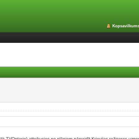
Kopsavilkum
āk TVOntario) atteikusies no plāniem pārraidīt Krievijas režisores uzņ