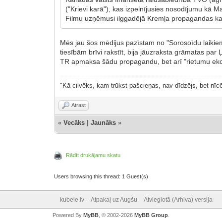
("Krievi karā"), kas izpelnījusies nosodījumu kā 
Filmu uzņēmusi ilggadējā Kremļa propagandas kanā
Mēs jau šos mēdijus pazīstam no "Sorosoīdu laikie
tiesībām brīvi rakstīt, bija jāuzraksta grāmatas par
TR apmaksa šādu propagandu, bet arī "rietumu ekono
"Kā cilvēks, kam trūkst pašcieņas, nav dīdzējs, bet nīcē
Atrast
«
Vecāks
|
Jaunāks
»
Rādīt drukājamu skatu
Users browsing this thread: 1 Guest(s)
kubele.lv
Atpakaļ uz Augšu
Atvieglotā (Arhiva) versija
Powered By
MyBB
, © 2002-2026
MyBB Group
.