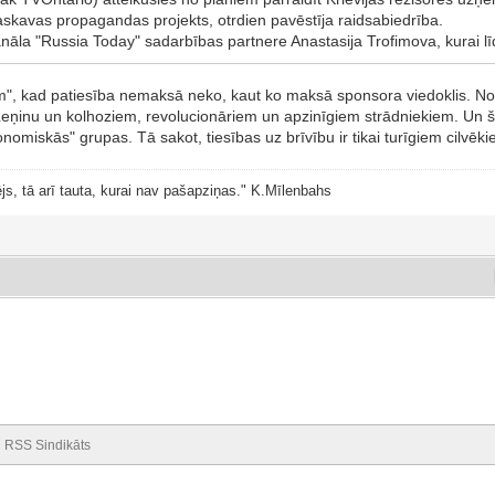
Maskavas propagandas projekts, otrdien pavēstīja raidsabiedrība.
la "Russia Today" sadarbības partnere Anastasija Trofimova, kurai līdz
m", kad patiesība nemaksā neko, kaut ko maksā sponsora viedoklis. No
 Ļeņinu un kolhoziem, revolucionāriem un apzinīgiem strādniekiem. Un šī
miskās" grupas. Tā sakot, tiesības uz brīvību ir tikai turīgiem cilvēk
js, tā arī tauta, kurai nav pašapziņas." K.Mīlenbahs
RSS Sindikāts