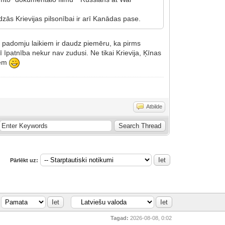
ās Krievijas pilsonībai ir arī Kanādas pase.
 padomju laikiem ir daudz piemēru, ka pirms
 īpatnība nekur nav zudusi. Ne tikai Krievija, Ķīnas
iem
Atbilde
Pārlēkt uz:
Tagad:
2026-08-08, 0:02