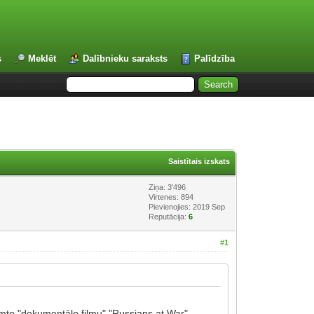
s
Meklēt
Dalībnieku saraksts
Palīdzība
Saistītais izskats
Ziņa: 3'496
Virtenes: 894
Pievienojies: 2019 Sep
Reputācija:
6
#1
emto "dokumentālo filmu" "Russians at War"