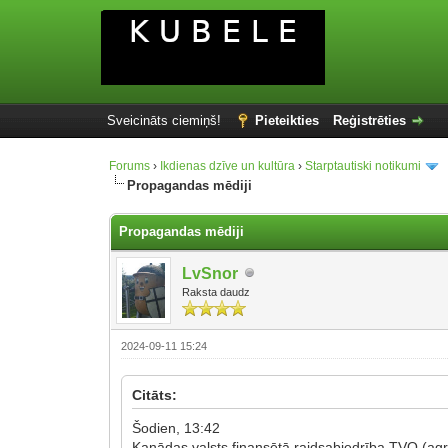
Sveicināts ciemiņš!
Pieteikties
Reģistrēties
Forums
›
Ikdienas dzīve un kultūra
›
Starptautiski notikumi
Propagandas mēdiji
Propagandas mēdiji
LvSnor
Raksta daudz
2024-09-11 15:24
Citāts:
Šodien, 13:42
Kanādas valsts finansētā raidsabiedrība TVO (agr