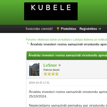
Sveicināts ciemiņš!
Pieteikties
Reģistrēties
Forums
›
Ikdienas dzīve un kultūra
›
Latvijas ikdiena un notiku
Ārvalstu investori rosina samazināt virsstundu ap
Ārvalstu investori rosina samazināt virsstundu apm
LvSnor
Raksta daudz
2024-10-25 17:31
Ārvalstu investori rosina samazināt virsstundu apm
25/10/2024,
Nepieciešams samazināt piemaksu par virsstundu dar