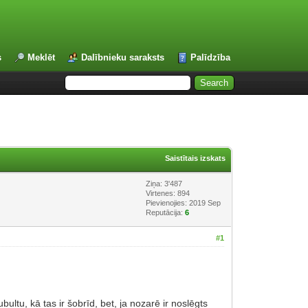
s
Meklēt
Dalībnieku saraksts
Palīdzība
Saistītais izskats
Ziņa: 3'487
Virtenes: 894
Pievienojies: 2019 Sep
Reputācija:
6
#1
u, kā tas ir šobrīd, bet, ja nozarē ir noslēgts