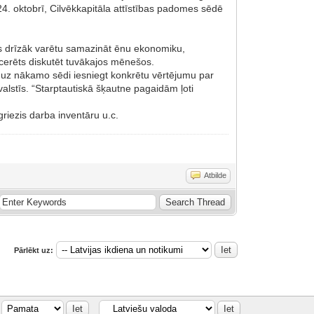
4. oktobrī, Cilvēkkapitāla attīstības padomes sēdē
as drīzāk varētu samazināt ēnu ekonomiku,
cerēts diskutēt tuvākajos mēnešos.
es uz nākamo sēdi iesniegt konkrētu vērtējumu par
alstīs. “Starptautiskā šķautne pagaidām ļoti
riezis darba inventāru u.c.
Atbilde
Pārlēkt uz: