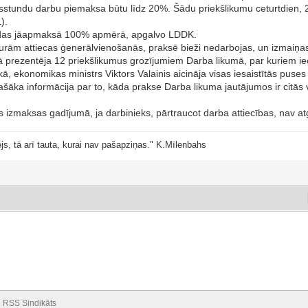
sstundu darbu piemaksa būtu līdz 20%. Šādu priekšlikumu ceturtdien, 2
).
stundas jāapmaksā 100% apmērā, apgalvo LDDK.
kurām attiecas ģenerālvienošanās, praksē bieži nedarbojas, un izmaiņ
 prezentēja 12 priekšlikumus grozījumiem Darba likumā, par kuriem ie
kā, ekonomikas ministrs Viktors Valainis aicināja visas iesaistītās pus
ašāka informācija par to, kāda prakse Darba likuma jautājumos ir citās v
s izmaksas gadījumā, ja darbinieks, pārtraucot darba attiecības, nav atg
js, tā arī tauta, kurai nav pašapziņas." K.Mīlenbahs
RSS Sindikāts