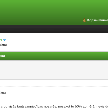
Kopsavilkum
mi
maksu
aksu
aksu
bu visās tautsaimniecības nozarēs, nosakot to 50% apmērā, nevis dubult