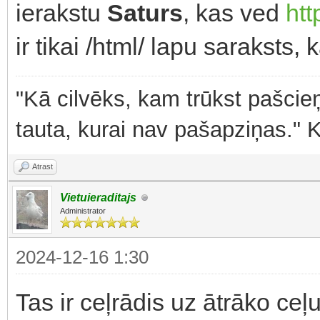
ierakstu
Saturs
, kas ved
htt
ir tikai /html/ lapu saraksts,
"Kā cilvēks, kam trūkst pašcieņ
tauta, kurai nav pašapziņas." 
Atrast
Vietuieraditajs
Administrator
2024-12-16 1:30
Tas ir ceļrādis uz ātrāko ceļu