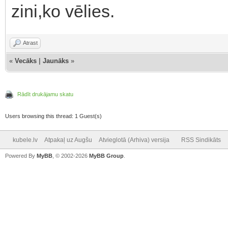
zini,ko vēlies.
Atrast
«
Vecāks
|
Jaunāks
»
Rādīt drukājamu skatu
Users browsing this thread: 1 Guest(s)
kubele.lv
Atpakaļ uz Augšu
Atvieglotā (Arhiva) versija
RSS Sindikāts
Powered By
MyBB
, © 2002-2026
MyBB Group
.