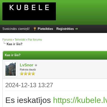
Sveicināts ciemiņš!
Pieteikties
Reģistrēties
Forums
›
Tehniski
›
Par forumu
Kas ir šis?
Kas ir šis?
LvSnor
Raksta daudz
2024-12-13 13:27
Es ieskatījos
https://kubele.l