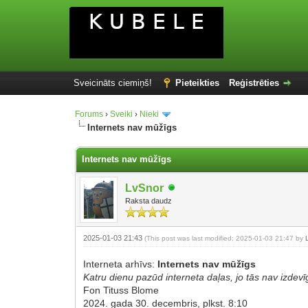
Sveicināts ciemiņš!
Pieteikties
Reģistrēties
Forums
›
Sveiki
›
Nieki
Internets nav mūžīgs
Internets nav mūžīgs
LvSnor
Raksta daudz
2025-01-03 21:43
(This post was last modified: 2025-01-03 21:47 by
Interneta arhīvs:
Internets nav mūžīgs
Katru dienu pazūd interneta daļas, jo tās nav izdev
Fon Tituss Blome
2024. gada 30. decembris, plkst. 8:10