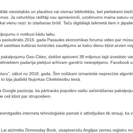
lāk viesistabās un plauktos vai vismaz bibliotēkās, bet pietiekami biež
āmas. Ja ceturkšņa rādītāji nav apmierinoši, uzņēmums maina saturu vai
ai vienu reizi: to izlaišanas brīdī. Taču digitālajā laikmetā tiem ir jāpal
lpojumu ir notikusi kādu laiku.
ka pasludināts 2016. gada Pasaules ekonomikas foruma video par mūsu nā
li saistītais kultūras kontroles zaudējums ar katru dienu kļūst arvien no
akalpojumu Geo-Cities, dzēšot aptuveni 38 miljonus tajā izveidoto vie
ētniekiem padarīja piekļuvi arhīvam gandrīz neiespējamu. Facebook u
 saturu”, sākot no 2018. gada. Šim nolūkam izmantotie neprecīzie algor
o bija jāatbild Ņujorkas Cilvēktiesību tiesā.
ā Google paziņoja, ka pārtrauks populāro saišu saīsināšanas pakalpoju
 ceļi kļūst par strupceļiem.
esmitgadēs interneta tehnoloģiskie pamati ir attīstījušies tik strauji, k
ts. Lai atzīmētu Domesday Book, visaptverošu Anglijas zemes reģistru 