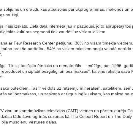
meta solījums un draudi, kas atbalsojās pārlūkprogrammās, mākoņos un p
lgs mūžīgi.
 ir šis izskats. Liela daļa interneta jau ir pazudusi, jo to aprūpētāji to
 digitālās kultūras segmenti tiek zaudēti uz visiem laikiem.
askaņā ar Pew Research Center pētījumu, 38% no visām tīmekļa vietnēm,
v imūna pret šo parādību; 54% no visiem rakstiem angļu valodā norāda u
".
nīga. Tik ilgi tas šķita ēterisks un nemateriāls — mūžīgs, pat. 1996. gadā
ar reproducēt un izplatīt bezgalīgi un bez maksas", kā viņš rakstīja savā
ti.
asaku putekļiem. Tas ir veidots uz retzemju minerāliem, satelītiem, z
kārša vai bezmaksas, un saskaņā ar tirgus loģiku visam, kas maksā naud
 ziņu un kantrimūzikas televīzijas (CMT) vietnes un pārstrukturēja Com
zdzēsa tādu šovu agrīnās sezonas kā The Colbert Report un The Daily Sh
s bija mūsdienu vēstures daļas.