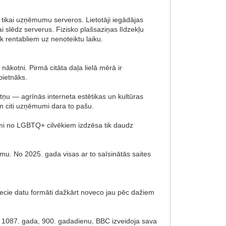
i tikai uzņēmumu serveros. Lietotāji iegādājas
 slēdz serverus. Fizisko plašsaziņas līdzekļu
iek rentabliem uz nenoteiktu laiku.
kotni. Pirmā citāta daļa lielā mērā ir
pietnāks.
tņu — agrīnās interneta estētikas un kultūras
n citi uzņēmumi dara to pašu.
itmi no LGBTQ+ cilvēkiem izdzēsa tik daudz
mu. No 2025. gada visas ar to saīsinātās saites
a vecie datu formāti dažkārt noveco jau pēc dažiem
no 1087. gada, 900. gadadienu, BBC izveidoja sava