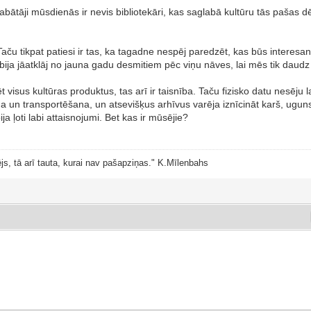
labātāji mūsdienās ir nevis bibliotekāri, kas saglabā kultūru tās pašas 
ba. Taču tikpat patiesi ir tas, ka tagadne nespēj paredzēt, kas būs inte
 bija jāatklāj no jauna gadu desmitiem pēc viņu nāves, lai mēs tik da
visus kultūras produktus, tas arī ir taisnība. Taču fizisko datu nesēju l
na un transportēšana, un atsevišķus arhīvus varēja iznīcināt karš, ugun
a ļoti labi attaisnojumi. Bet kas ir mūsējie?
js, tā arī tauta, kurai nav pašapziņas." K.Mīlenbahs