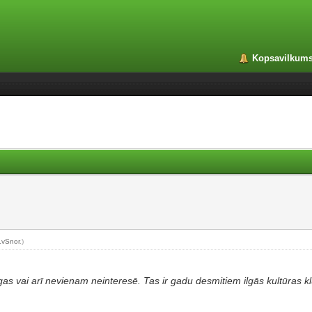
Kopsavilkum
LvSnor
.)
īgas vai arī nevienam neinteresē. Tas ir gadu desmitiem ilgās kultūras 