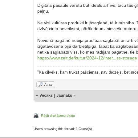
Digitālā pasaule varētu būt ideāls arhīvs, taču tās g
peļņu.
Ne visi kultūras produkti ir jāsaglabā, tā ir taisnī
dzīvē cieta neveiksmi, pārāk daudz sieviešu autoru
Nevienā pagātnē nebija prasības saglabāt un arhivēt 
izgatavošana bija darbietilpīga, tāpat kā uzglabāša
netika saglabāts viss, ko mēs radījām pagātnē, tie bij
https://www.zeit.de/kultur/2024-12/inter...ss-storage
"Kā cilvēks, kam trūkst pašcieņas, nav dīdzējs, bet nīcē
Atrast
«
Vecāks
|
Jaunāks
»
Rādīt drukājamu skatu
Users browsing this thread: 1 Guest(s)