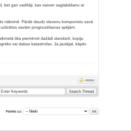
dēļ, bet gan vadītāji, kas sasver saglabāšanu ar
resants nākotnē. Pārāk daudz slavenu komponistu savā
udz uzticētos savām prognozēšanas spējām.
aikmetā tika piemēroti dažādi standarti: kopiju
sgrēks vai dabas katastrofas. Ja jautājat, kāpēc
Atbilde
Pārlēkt uz: