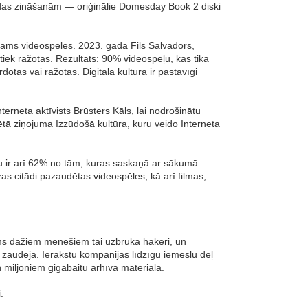
odas zināšanām — oriģinālie Domesday Book 2 diski
zams videospēlēs. 2023. gadā Fils Salvadors,
iek ražotas. Rezultāts: 90% videospēļu, kas tika
otas vai ražotas. Digitālā kultūra ir pastāvīgi
terneta aktīvists Brūsters Kāls, lai nodrošinātu
cētā ziņojuma Izzūdošā kultūra, kuru veido Interneta
tņu ir arī 62% no tām, kuras saskaņā ar sākumā
s citādi pazaudētas videospēles, kā arī filmas,
irms dažiem mēnešiem tai uzbruka hakeri, un
 zaudēja. Ierakstu kompānijas līdzīgu iemeslu dēļ
 miljoniem gigabaitu arhīva materiāla.
.