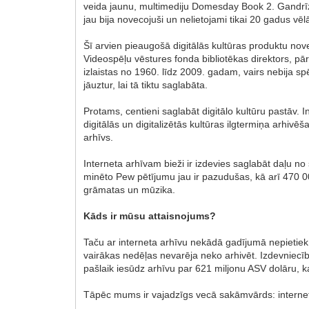
veida jaunu, multimediju Domesday Book 2. Gandrī
jau bija novecojuši un nelietojami tikai 20 gadus vēlā
Šī arvien pieaugošā digitālās kultūras produktu n
Videospēļu vēstures fonda bibliotēkas direktors, pā
izlaistas no 1960. līdz 2009. gadam, vairs nebija sp
jāuztur, lai tā tiktu saglabāta.
Protams, centieni saglabāt digitālo kultūru pastāv. I
digitālās un digitalizētās kultūras ilgtermiņa arhiv
arhīvs.
Interneta arhīvam bieži ir izdevies saglabāt daļu n
minēto Pew pētījumu jau ir pazudušas, kā arī 470 0
grāmatas un mūzika.
Kāds ir mūsu attaisnojums?
Taču ar interneta arhīvu nekādā gadījumā nepietiek,
vairākas nedēļas nevarēja neko arhivēt. Izdevniecī
pašlaik iesūdz arhīvu par 621 miljonu ASV dolāru, k
Tāpēc mums ir vajadzīgs vecā sakāmvārds: internets