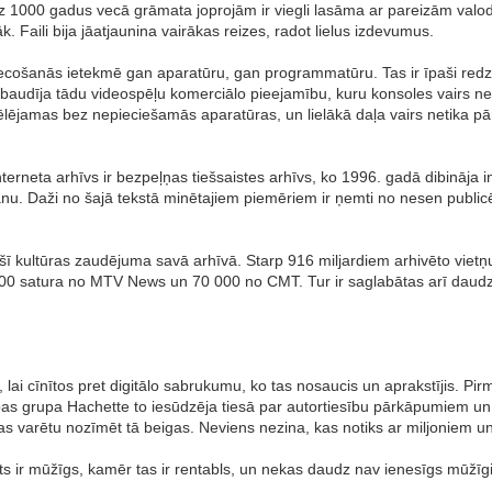
z 1000 gadus vecā grāmata joprojām ir viegli lasāma ar pareizām val
k. Faili bija jāatjaunina vairākas reizes, radot lielus izdevumus.
ovecošanās ietekmē gan aparatūru, gan programmatūru. Tas ir īpaši red
rbaudīja tādu videospēļu komerciālo pieejamību, kuru konsoles vairs net
ēlējamas bez nepieciešamās aparatūras, un lielākā daļa vairs netika pārd
nterneta arhīvs ir bezpeļņas tiešsaistes arhīvs, ko 1996. gadā dibināja in
ēšanu. Daži no šajā tekstā minētajiem piemēriem ir ņemti no nesen publi
o šī kultūras zaudējuma savā arhīvā. Starp 916 miljardiem arhivēto vie
00 satura no MTV News un 70 000 no CMT. Tur ir saglabātas arī daudza
 lai cīnītos pret digitālo sabrukumu, ko tas nosaucis un aprakstījis. P
bas grupa Hachette to iesūdzēja tiesā par autortiesību pārkāpumiem un
as varētu nozīmēt tā beigas. Neviens nezina, kas notiks ar miljoniem un
 ir mūžīgs, kamēr tas ir rentabls, un nekas daudz nav ienesīgs mūžīgi