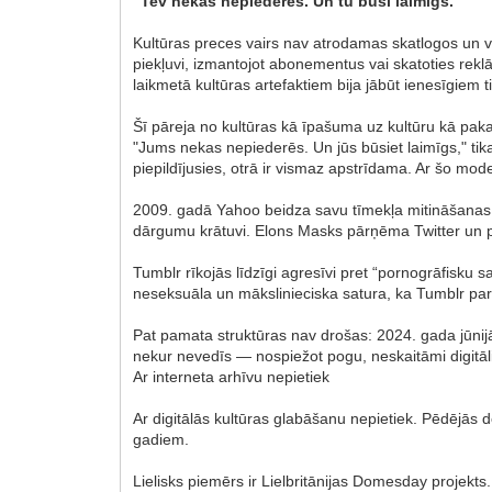
"Tev nekas nepiederēs. Un tu būsi laimīgs."
Kultūras preces vairs nav atrodamas skatlogos un vē
piekļuvi, izmantojot abonementus vai skatoties rekl
laikmetā kultūras artefaktiem bija jābūt ienesīgiem tik
Šī pāreja no kultūras kā īpašuma uz kultūru kā paka
"Jums nekas nepiederēs. Un jūs būsiet laimīgs," ti
piepildījusies, otrā ir vismaz apstrīdama. Ar šo mode
2009. gadā Yahoo beidza savu tīmekļa mitināšanas p
dārgumu krātuvi. Elons Masks pārņēma Twitter un p
Tumblr rīkojās līdzīgi agresīvi pret “pornogrāfisku
neseksuāla un mākslinieciska satura, ka Tumblr par t
Pat pamata struktūras nav drošas: 2024. gada jūnij
nekur nevedīs — nospiežot pogu, neskaitāmi digitālie
Ar interneta arhīvu nepietiek
Ar digitālās kultūras glabāšanu nepietiek. Pēdējās d
gadiem.
Lielisks piemērs ir Lielbritānijas Domesday projek