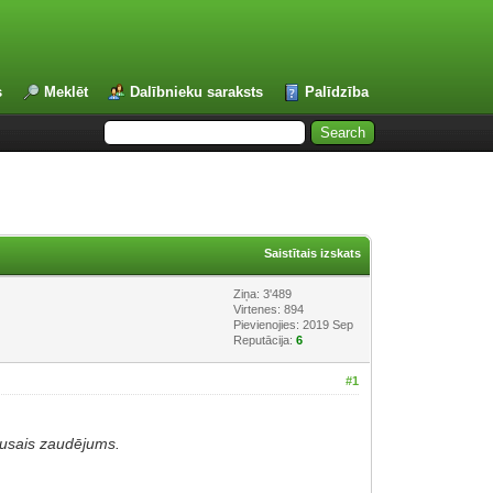
s
Meklēt
Dalībnieku saraksts
Palīdzība
Saistītais izskats
Ziņa: 3'489
Virtenes: 894
Pievienojies: 2019 Sep
Reputācija:
6
#1
klusais zaudējums.