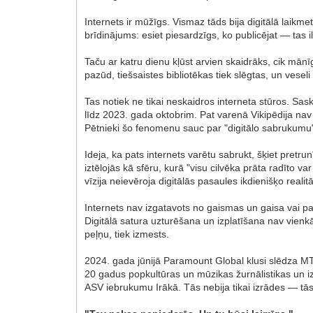
Internets ir mūžīgs. Vismaz tāds bija digitālā laik
brīdinājums: esiet piesardzīgs, ko publicējat — tas i
Taču ar katru dienu kļūst arvien skaidrāks, cik mānīgs
pazūd, tiešsaistes bibliotēkas tiek slēgtas, un veseli
Tas notiek ne tikai neskaidros interneta stūros. S
līdz 2023. gada oktobrim. Pat varenā Vikipēdija na
Pētnieki šo fenomenu sauc par "digitālo sabrukumu
Ideja, ka pats internets varētu sabrukt, šķiet pretru
iztēlojās kā sfēru, kurā "visu cilvēka prāta radīto v
vīzija neievēroja digitālās pasaules ikdienišķo realitā
Internets nav izgatavots no gaismas un gaisa vai p
Digitālā satura uzturēšana un izplatīšana nav vien
peļņu, tiek izmests.
2024. gada jūnijā Paramount Global klusi slēdza MTV
20 gadus popkultūras un mūzikas žurnālistikas un i
ASV iebrukumu Irākā. Tās nebija tikai izrādes — tā