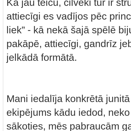
Kā jau teicu, cilvēki tur ir s
attiecīgi es vadījos pēc pri
liek” - kā nekā šajā spēlē bij
pakāpē, attiecīgi, gandrīz j
jelkādā formātā.
Mani iedalīja konkrētā junit
ekipējums kādu iedod, neko s
sākoties, mēs pabraucām gab