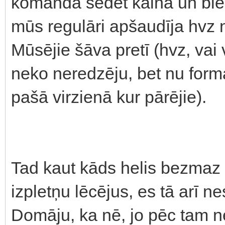
komanda sēdēt kalnā un blen
mūs regulāri apšaudīja hvz n
Mūsējie šāva pretī (hvz, vai 
neko neredzēju, bet nu form
pašā virzienā kur pārējie).
Tad kaut kāds helis bezmaz 
izpletņu lēcējus, es tā arī nes
Domāju, ka nē, jo pēc tam net