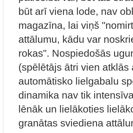
būt arī viena lode, nav obl
magazīna, lai viņš "nomi
attālumu, kādu var noskrie
rokas". Nospiedošās ugu
(spēlētājs ātri vien atklās
automātisko lielgabalu spē
dinamika nav tik intensīva
lēnāk un lielākoties lielā
granātas sviediena attālu