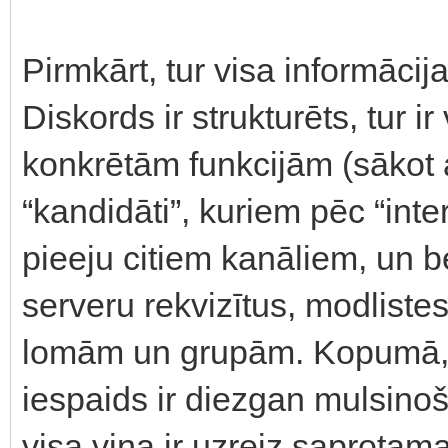
Pirmkārt, tur visa informācij
Diskords ir strukturēts, tur 
konkrētām funkcijām (sākot 
“kandidāti”, kuriem pēc “int
pieeju citiem kanāliem, un b
serveru rekvizītus, modlistes ut
lomām un grupām. Kopumā, i
iespaids ir diezgan mulsinošs
visa viņa ir uzreiz saprotam