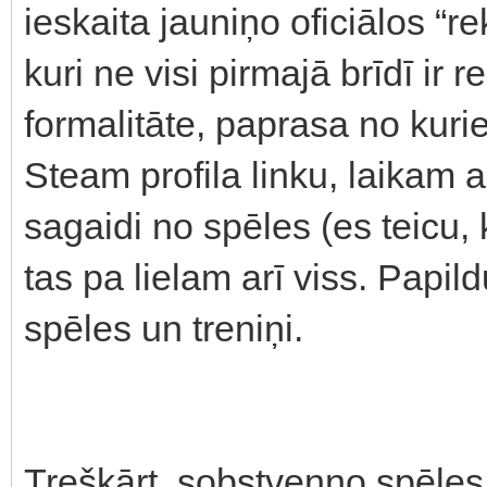
ieskaita jauniņo oficiālos “r
kuri ne visi pirmajā brīdī ir r
formalitāte, paprasa no kur
Steam profila linku, laikam a
sagaidi no spēles (es teicu,
tas pa lielam arī viss. Papild
spēles un treniņi.
Treškārt, sobstvenno spēles 