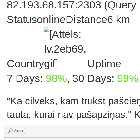
82.193.68.157:2303 (Query 
StatusonlineDistance6 km
Country
Uptime
7 Days:
98%
, 30 Days:
99%
"Kā cilvēks, kam trūkst pašcieņ
tauta, kurai nav pašapziņas." 
Atrast