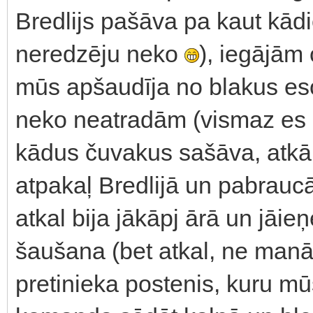
Bredlijs pašāva pa kaut kā
neredzēju neko
), iegājām 
mūs apšaudīja no blakus es
neko neatradām (vismaz es 
kādus čuvakus sašāva, atk
atpakaļ Bredlijā un pabrauc
atkal bija jākāpj ārā un jāi
šaušana (bet atkal, ne manā 
pretinieka postenis, kuru mūs