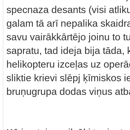
specnaza desants (visi atlik
galam tā arī nepalika skaidra, 
savu vairākkārtējo joinu to t
sapratu, tad ideja bija tāda
helikopteru izceļas uz operāc
sliktie krievi slēpj ķīmiskos 
bruņugrupa dodas viņus atbal