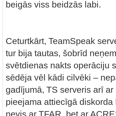
beigās viss beidzās labi.
Ceturtkārt, TeamSpeak server
tur bija tautas, šobrīd neņe
svētdienas nakts operāciju s
sēdēja vēl kādi cilvēki – nep
gadījumā, TS serveris arī ar 
pieejama attiecīgā diskorda 
nevis ar TFAR, bet ar ACRE2