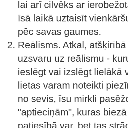
lai arī cilvēks ar ierob
īsā laikā uztaisīt vienkā
pēc savas gaumes.
Reālisms. Atkal, atšķirīb
uzsvaru uz reālismu - ku
ieslēgt vai izslēgt lielāk
lietas varam noteikti piez
no sevis, īsu mirkli pasēž
"aptieciņām", kuras biezā 
patiesībā var, bet tas str