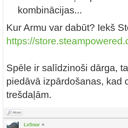
kombinācijas...
Kur Armu var dabūt? Iekš S
https://store.steampowere
Spēle ir salīdzinoši dārga, 
piedāvā izpārdošanas, kad 
trešdaļām.
Atrast
LvSnor