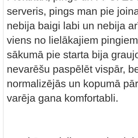
serveris, pings man pie join
nebija baigi labi un nebija ar
viens no lielākajiem pingie
sākumā pie starta bija grauj
nevarēšu paspēlēt vispār, b
normalizējās un kopumā pārsv
varēja gana komfortabli.