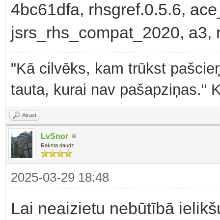
4bc61dfa, rhsgref.0.5.6, ace
jsrs_rhs_compat_2020, a3, r
"Kā cilvēks, kam trūkst pašcieņ
tauta, kurai nav pašapziņas." 
Atrast
LvSnor
Raksta daudz
2025-03-29 18:48
Lai neaizietu nebūtībā ielikš