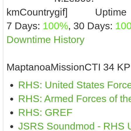
kmCountry
Uptime
7 Days:
100%
, 30 Days:
10
Downtime History
MaptanoaMissionCTI 34 KP 
RHS: United States Forc
RHS: Armed Forces of th
RHS: GREF
JSRS Soundmod - RHS U