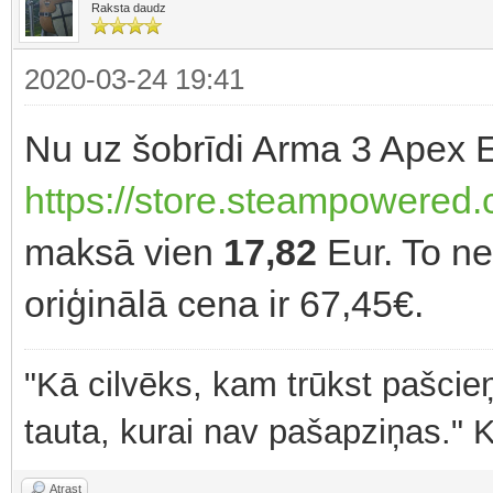
Raksta daudz
2020-03-24 19:41
Nu uz šobrīdi Arma 3 Apex E
https://store.steampowered.
maksā vien
17,82
Eur. To ne
oriģinālā cena ir 67,45€.
"Kā cilvēks, kam trūkst pašcieņ
tauta, kurai nav pašapziņas." 
Atrast