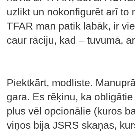
uzlikt un nokonfigurēt arī t
TFAR man patīk labāk, ir vie
caur rāciju, kad – tuvumā, a
Piektkārt, modliste. Manuprā
gara. Es rēķinu, ka obligāti
plus vēl opcionālie (kuros bai
viņos bija JSRS skaņas, kurš