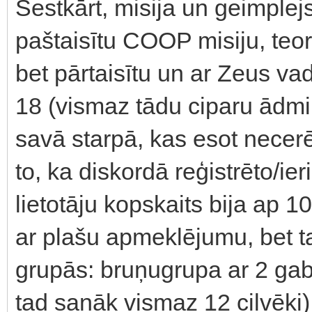
Sestkārt, misija un geimplej
paštaisītu COOP misiju, teo
bet pārtaisītu un ar Zeus vad
18 (vismaz tādu ciparu ādmi
savā starpā, kas esot necer
to, ka diskordā reģistrēto/ie
lietotāju kopskaits bija ap 10
ar plašu apmeklējumu, bet tas
grupās: bruņugrupa ar 2 gab
tad sanāk vismaz 12 cilvēki),