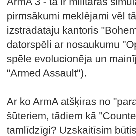
ArmA 3 - tā ir militārās simu
pirmsākumi meklējami vēl tā
izstrādātāju kantoris "Bohemi
datorspēli ar nosaukumu "Op
spēle evolucionēja un main
"Armed Assault").
Ar ko ArmA atšķiras no "par
šūteriem, tādiem kā "Counter
tamlīdzīgi? Uzskaitīsim būti