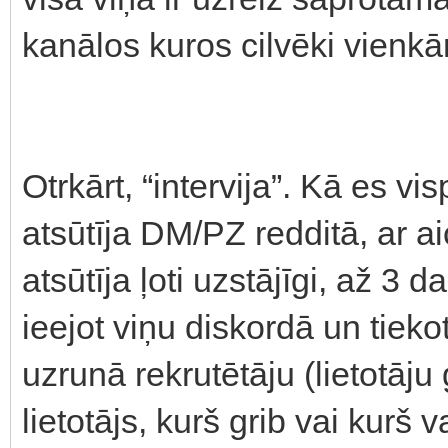
kanālos kuros cilvēki vienkār
Otrkārt, “intervija”. Kā es v
atsūtīja DM/PZ redditā, ar ai
atsūtīja ļoti uzstājīgi, až 3
ieejot viņu diskordā un tiek
uzrunā rekrutētāju (lietotāju 
lietotājs, kurš grib vai kurš v