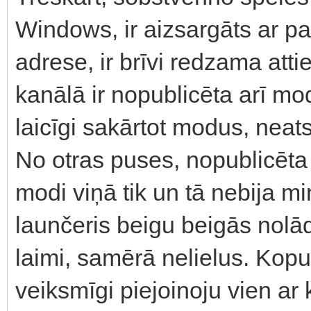
Windows, ir aizsargāts ar par
adrese, ir brīvi redzama att
kanālā ir nopublicēta arī mod
laicīgi sakārtot modus, neatst
No otras puses, nopublicēta vi
modi viņā tik un tā nebija min
launčeris beigu beigās nolād
laimi, samērā nelielus. Kop
veiksmīgi piejoinoju vien a