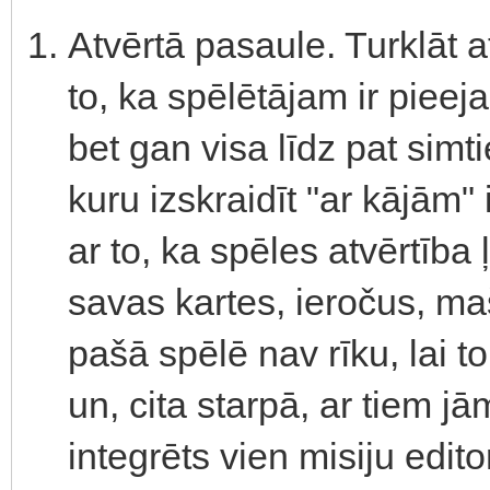
Atvērtā pasaule. Turklāt 
to, ka spēlētājam ir pieej
bet gan visa līdz pat simt
kuru izskraidīt "ar kājām"
ar to, ka spēles atvērtība
savas kartes, ieročus, mašī
pašā spēlē nav rīku, lai to
un, cita starpā, ar tiem jā
integrēts vien misiju edito