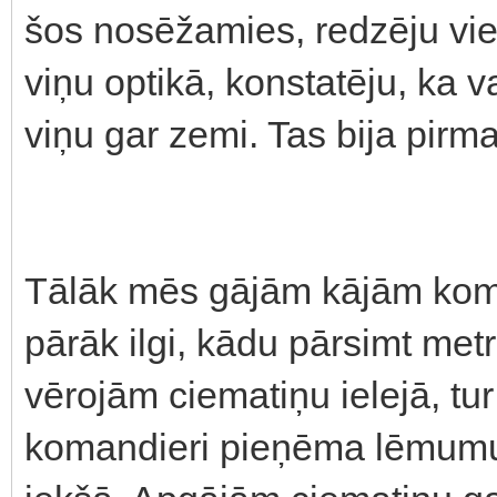
šos nosēžamies, redzēju vie
viņu optikā, konstatēju, ka v
viņu gar zemi. Tas bija pirma
Tālāk mēs gājām kājām koma
pārāk ilgi, kādu pārsimt metr
vērojām ciematiņu ielejā, t
komandieri pieņēma lēmumu 