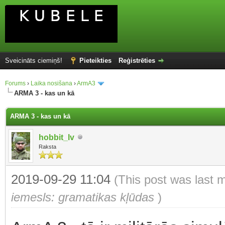
Sveicināts ciemiņš!
Pieteikties
Reģistrēties
Forums
›
Laika nosišana
›
ArmA3
ARMA 3 - kas un kā
ARMA 3 - kas un kā
hobbit_lv
Raksta
2019-09-29 11:04
(This post was last 
iemesls: gramatikas kļūdas
)