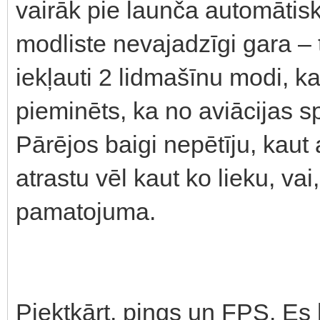
vairāk pie launča automātis
modliste nevajadzīgi gara – 
iekļauti 2 lidmašīnu modi, ka
pieminēts, ka no aviācijas sp
Pārējos baigi nepētīju, kaut 
atrastu vēl kaut ko lieku, vai
pamatojuma.
Piektkārt, pings un FPS. Es 