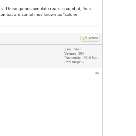
res. These games simulate realistic combat, thus
ry combat are sometimes known as "soldier
Atbilde
Ziņa: 3'493
Virtenes: 894
Pievienojies: 2019 Sep
Reputācija:
6
#5