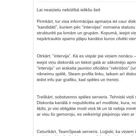
Lai neaizietu nebūtībā ielikšu šeit
Pirmkārt, tur visa informācijas apmaiņa iet caur dis
“kandidāti”, kuriem pēc “intervijas” nomaina statusu u
strukturēti pa lomām un grupām. Kopumā, ieejot viņu 
nepārtraukts spams pļāpu kanālos kuros cilvēki vien
Otrkārt, “intervija”. Kā es vispār pie viņiem nonācu 
ieejot viņu diskordā un tiekot galā ar sākotnējo apmul
“interviju” un ieskaita jauniņo oficiālos “rekrūšos” (
nikneimu spēlē, Steam profila linku, laikam arī disko
iedot infu par grafiku, kad spēles un treniņi.
Treškārt, sobstvenno spēles serveris. Tehniski viņš s
Diskorda kanālā ir nopublicēta arī modliste, kura, no
šķībi, jo visi obligātie modi viņā tik un tā nebija mi
ar visu šo gemoroju, es veiksmīgi piejoinoju vien a
Ceturtkārt, TeamSpeak serveris. Loģiski, ka viņiem i