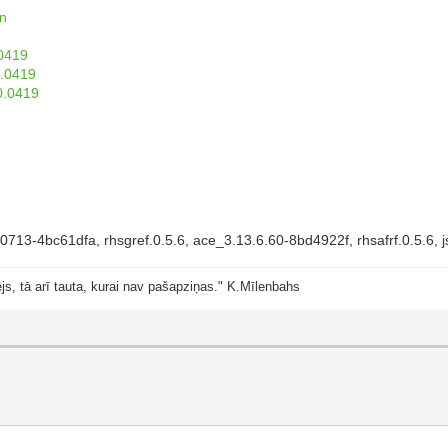
on
0419
.0419
0.0419
13-4bc61dfa, rhsgref.0.5.6, ace_3.13.6.60-8bd4922f, rhsafrf.0.5.6, 
js, tā arī tauta, kurai nav pašapziņas." K.Mīlenbahs