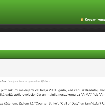
Kopsavilkum
LvSnor
.
Labojuma iemesls: gramatikas kļūdas
)
as pirmsākumi meklējami vēl tālajā 2001. gadā, kad čehu izstrādātāju kan
ikā gaitā spēle evolucionēja un mainīja nosaukumu uz "ArMA" (jeb "Ar
s šūteriem, tādiem kā "Counter Strike", "Call of Duty" un tamlīdzīgi? Uz