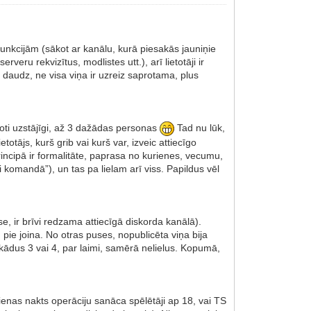
 funkcijām (sākot ar kanālu, kurā piesakās jauniņie
eru rekvizītus, modlistes utt.), arī lietotāji ir
 daudz, ne visa viņa ir uzreiz saprotama, plus
 ļoti uzstājīgi, až 3 dažādas personas
Tad nu lūk,
totājs, kurš grib vai kurš var, izveic attiecīgo
 principā ir formalitāte, paprasa no kurienes, vecumu,
i komandā”), un tas pa lielam arī viss. Papildus vēl
se, ir brīvi redzama attiecīgā diskorda kanālā).
, pie joina. No otras puses, nopublicēta viņa bija
vēl kādus 3 vai 4, par laimi, samērā nelielus. Kopumā,
dienas nakts operāciju sanāca spēlētāji ap 18, vai TS