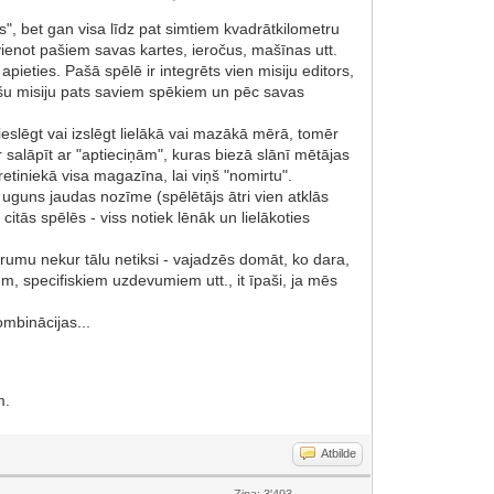
s", bet gan visa līdz pat simtiem kvadrātkilometru
ievienot pašiem savas kartes, ieročus, mašīnas utt.
 apieties. Pašā spēlē ir integrēts vien misiju editors,
āršu misiju pats saviem spēkiem un pēc savas
eslēgt vai izslēgt lielākā vai mazākā mērā, tomēr
r salāpīt ar "aptieciņām", kuras biezā slānī mētājas
retiniekā visa magazīna, lai viņš "nomirtu".
uguns jaudas nozīme (spēlētājs ātri vien atklās
citās spēlēs - viss notiek lēnāk un lielākoties
trumu nekur tālu netiksi - vajadzēs domāt, ko dara,
, specifiskiem uzdevumiem utt., it īpaši, ja mēs
ombinācijas...
m.
Atbilde
Ziņa: 3'493