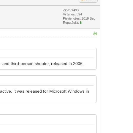
Ziņa: 3'493
Virtenes: 894
Pievienojies: 2019 Sep
Reputācija:
6
#4
- and third-person shooter, released in 2006.
ctive. It was released for Microsoft Windows in