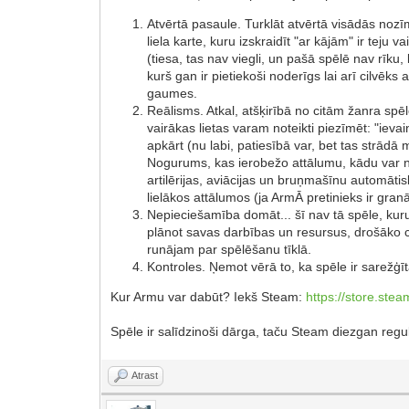
Atvērtā pasaule. Turklāt atvērtā visādās nozīm
liela karte, kuru izskraidīt "ar kājām" ir teju
(tiesa, tas nav viegli, un pašā spēlē nav rīku, 
kurš gan ir pietiekoši noderīgs lai arī cilvē
gaumes.
Reālisms. Atkal, atšķirībā no citām žanra spē
vairākas lietas varam noteikti piezīmēt: "ieva
apkārt (nu labi, patiesībā var, bet tas strādā 
Nogurums, kas ierobežo attālumu, kādu var no
artilērijas, aviācijas un bruņmašīnu automātisk
lielākos attālumos (ja ArmĀ pretinieks ir gra
Nepieciešamība domāt... šī nav tā spēle, kuru
plānot savas darbības un resursus, drošāko c
runājam par spēlēšanu tīklā.
Kontroles. Ņemot vērā to, ka spēle ir sarežģīta,
Kur Armu var dabūt? Iekš Steam:
https://store.st
Spēle ir salīdzinoši dārga, taču Steam diezgan reg
Atrast