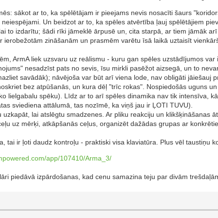
ēs: sākot ar to, ka spēlētājam ir pieejams nevis nosacīti šaurs "koridor
 vai neiespējami. Un beidzot ar to, ka spēles atvērtība ļauj spēlētājiem p
lai to izdarītu; šādi rīki jāmeklē ārpusē un, cita starpā, ar tiem jāmāk arī
ks ar ierobežotām zināšanām un prasmēm varētu īsā laikā uztaisīt vienk
lēm, ArmA liek uzsvaru uz reālismu - kuru gan spēles uzstādījumos var i
inojums" nesadzīst pats no sevis, īsu mirkli pasēžot aizsegā, un to neva
mazliet savādāk); nāvējoša var būt arī viena lode, nav obligāti jāiešauj p
skriet bez atpūšanās, un kura dēļ "trīc rokas". Nospiedošās uguns un 
o lielgabalu spēku). Līdz ar to arī spēles dinamika nav tik intensīva, kā 
nātas sviediena attālumā, tas nozīmē, ka viņš jau ir ĻOTI TUVU).
 uzkapāt, lai atslēgtu smadzenes. Ar pliku reakciju un klikšķināšanas ā
eļu uz mērķi, atkāpšanās ceļus, organizēt dažādas grupas ar konkrētiem
 tai ir ļoti daudz kontroļu - praktiski visa klaviatūra. Plus vēl taustiņu k
eampowered.com/app/107410/Arma_3/
ulāri piedāvā izpārdošanas, kad cenu samazina teju par divām trešdaļā