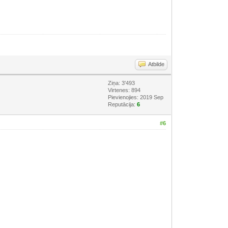
Atbilde
Ziņa: 3'493
Virtenes: 894
Pievienojies: 2019 Sep
Reputācija:
6
#6