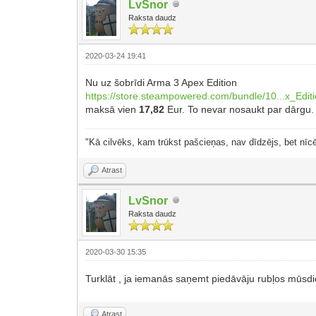
LvSnor
Raksta daudz
2020-03-24 19:41
Nu uz šobrīdi Arma 3 Apex Edition
https://store.steampowered.com/bundle/10...x_Editi
maksā vien
17,82
Eur. To nevar nosaukt par dārgu. 
"Kā cilvēks, kam trūkst pašcieņas, nav dīdzējs, bet nīcē
Atrast
LvSnor
Raksta daudz
2020-03-30 15:35
Turklāt , ja iemanās saņemt piedāvāju rubļos mūsdie
Atrast