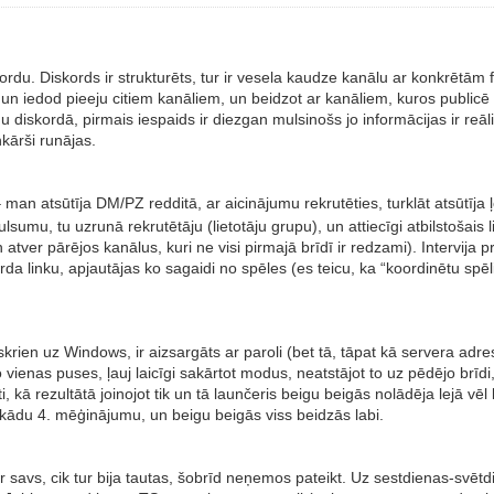
kordu. Diskords ir strukturēts, tur ir vesela kaudze kanālu ar konkrētām
n iedod pieeju citiem kanāliem, un beidzot ar kanāliem, kuros publicē serv
diskordā, pirmais iespaids ir diezgan mulsinošs jo informācijas ir reāli
kārši runājas.
– man atsūtīja DM/PZ redditā, ar aicinājumu rekrutēties, turklāt atsūtīja
sumu, tu uzrunā rekrutētāju (lietotāju grupu), un attiecīgi atbilstošais lie
un atver pārējos kanālus, kuri ne visi pirmajā brīdī ir redzami). Intervija
rda linku, apjautājas ko sagaidi no spēles (es teicu, ka “koordinētu spēl
krien uz Windows, ir aizsargāts ar paroli (bet tā, tāpat kā servera adre
 vienas puses, ļauj laicīgi sakārtot modus, neatstājot to uz pēdējo brīdi
nēti, kā rezultātā joinojot tik un tā launčeris beigu beigās nolādēja lejā 
r kādu 4. mēģinājumu, un beigu beigās viss beidzās labi.
r savs, cik tur bija tautas, šobrīd neņemos pateikt. Uz sestdienas-svēt