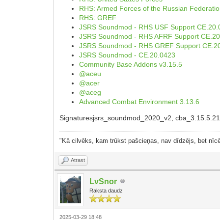
RHS: Armed Forces of the Russian Federati
RHS: GREF
JSRS Soundmod - RHS USF Support CE.20.
JSRS Soundmod - RHS AFRF Support CE.20
JSRS Soundmod - RHS GREF Support CE.2
JSRS Soundmod - CE.20.0423
Community Base Addons v3.15.5
@aceu
@acer
@aceg
Advanced Combat Environment 3.13.6
Signaturesjsrs_soundmod_2020_v2, cba_3.15.5.2107
"Kā cilvēks, kam trūkst pašcieņas, nav dīdzējs, bet nīcē
Atrast
LvSnor
Raksta daudz
2025-03-29 18:48