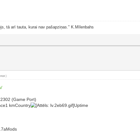
js, tā arī tauta, kurai nav pašapziņas." K.Mīlenbahs
nor
.)
LV
:2302 (Game Port)
ance1 kmCountry
Uptime
6.7aMods