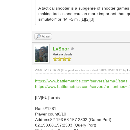
A tactical shooter is a subgenre of shooter games
making tactics and caution more important than qu
simulator" or "Mil-Sim".[1][2][3]
Atrast
LvSnor
Raksta daudz
2020-12-17 14:29
(This post was last modified: 2024-12-13 3:12 by
L
https://www.battlemetrics.com/servers/arma3/stats
https://www.battlemetrics.com/servers/ar...untries=
[LV|EU]Tornis
Rank#1281
Player count0/10
Address82.193.68.157:2302 (Game Port)
82.193.68.157:2303 (Query Port)