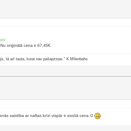
on/
Nu oriģinālā cena ir 67,45€.
js, tā arī tauta, kurai nav pašapziņas." K.Mīlenbahs
nās saistība ar naftas krīzi vispār ir esošā cena /2