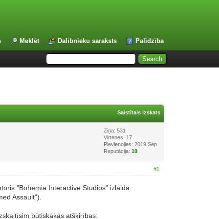
s
Meklēt
Dalībnieku saraksts
Palīdzība
Saistītais izskats
Ziņa: 531
Virtenes: 17
Pievienojies: 2019 Sep
Reputācija:
10
#1
toris "Bohemia Interactive Studios" izlaida
med Assault").
skaitīsim būtiskākās atšķirības: