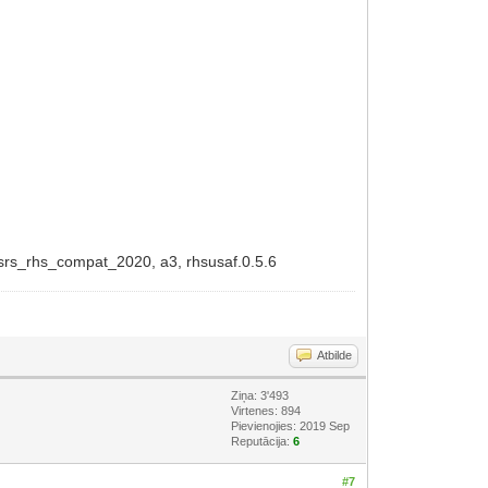
jsrs_rhs_compat_2020, a3, rhsusaf.0.5.6
Atbilde
Ziņa: 3'493
Virtenes: 894
Pievienojies: 2019 Sep
Reputācija:
6
#7