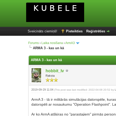
Sveicināts ciemiņš!
Pieteikties
Reģistrēties
Forums
›
Laika nosišana
›
ArmA3
ARMA 3 - kas un kā
ARMA 3 - kas un kā
hobbit_lv
Raksta
2019-09-29 11:04
(This post was last modified: 2022-04-08 20:52 by
ArmA 3 - tā ir militārās simulācijas datorspēle, kur
datorspēli ar nosaukumu "Operation Flashpoint". La
Ar ko ArmA atšķiras no "parastajiem" pirmās persona