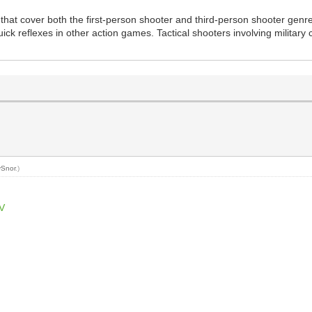
 that cover both the first-person shooter and third-person shooter gen
ick reflexes in other action games. Tactical shooters involving milita
vSnor
.)
LV