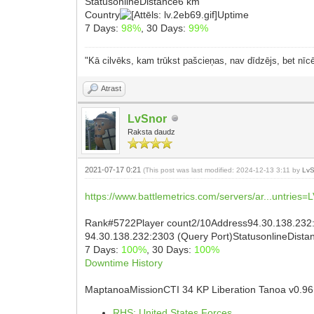
StatusonlineDistance6 km
Country
Uptime
7 Days:
98%
, 30 Days:
99%
"Kā cilvēks, kam trūkst pašcieņas, nav dīdzējs, bet nīcē
Atrast
LvSnor
Raksta daudz
2021-07-17 0:21
(This post was last modified: 2024-12-13 3:11 by
LvS
https://www.battlemetrics.com/servers/ar...untries=
Rank#5722Player count2/10Address94.30.138.232
94.30.138.232:2303 (Query Port)StatusonlineDist
7 Days:
100%
, 30 Days:
100%
Downtime History
MaptanoaMissionCTI 34 KP Liberation Tanoa v0.9
RHS: United States Forces