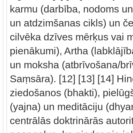
karmu (darbība, nodoms un 
un atdzimšanas cikls) un če
cilvēka dzīves mērķus vai m
pienākumi), Artha (labklājī
un moksha (atbrīvošana/brī
Saṃsāra). [12] [13] [14] Hin
ziedošanos (bhakti), pielūg
(yajna) un meditāciju (dhy
centrālās doktrinārās autori