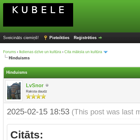
Sveicināts ciemiņš!
Pieteikties
Reģistrēties
Forums
›
Ikdienas dzīve un kultūra
›
Cita māksla un kultūra
Hinduisms
Hinduisms
LvSnor
Raksta daudz
2025-02-15 18:53
(This post was last 
Citāts: