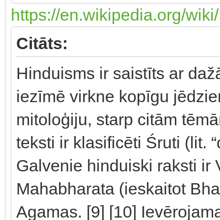
https://en.wikipedia.org/wik
Citāts:
Hinduisms ir saistīts ar 
iezīmē virkne kopīgu jēdzie
mitoloģiju, starp citām tēm
teksti ir klasificēti Śruti (lit.
Galvenie hinduiski raksti ir
Mahabharata (ieskaitot Bh
Agamas. [9] [10] Ievērojam