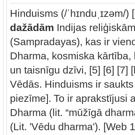
Hinduisms (/ˈhɪnduˌɪzəm/) [1]
dažādām
Indijas reliģiskā
(Sampradayas), kas ir vieno
Dharma, kosmiska kārtība, k
un taisnīgu dzīvi, [5] [6] [7] 
Vēdās. Hinduisms ir saukts 
piezīme]. To ir aprakstījus
Dharma (lit. “mūžīgā dharma
(Lit. 'Vēdu dharma'). [Web 1