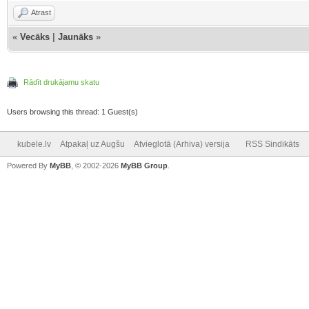
Atrast
«
Vecāks
|
Jaunāks
»
Rādīt drukājamu skatu
Users browsing this thread: 1 Guest(s)
kubele.lv
Atpakaļ uz Augšu
Atvieglotā (Arhiva) versija
RSS Sindikāts
Powered By
MyBB
, © 2002-2026
MyBB Group
.