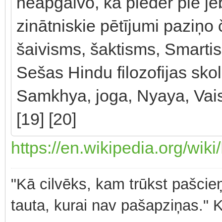
neapgalvo, ka pieder pie je
zinātniskie pētījumi paziņo 
šaivisms, šaktisms, Smartis
Sešas Hindu filozofijas skola
Samkhya, joga, Nyaya, Vai
[19] [20]
https://en.wikipedia.org/wik
"Kā cilvēks, kam trūkst pašcieņ
tauta, kurai nav pašapziņas." 