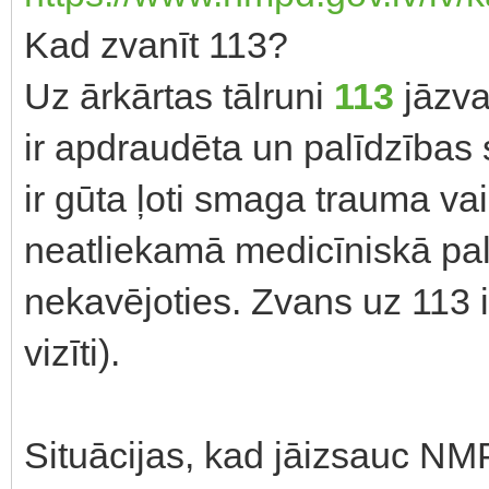
Kad zvanīt 113?
Uz ārkārtas tālruni
113
jāzva
ir apdraudēta un palīdzības
ir gūta ļoti smaga trauma va
neatliekamā medicīniskā pa
nekavējoties. Zvans uz 113 i
vizīti).
Situācijas, kad jāizsauc N