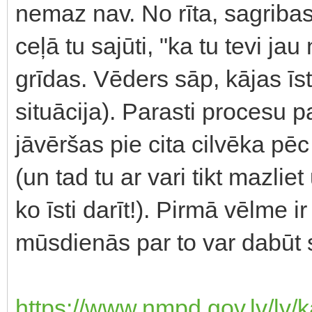
nemaz nav. No rīta, sagribas 
ceļā tu sajūti, "ka tu tevi ja
grīdas. Vēders sāp, kājas īst
situācija). Parasti procesu 
jāvēršas pie cita cilvēka pēc 
(un tad tu ar vari tikt mazliet 
ko īsti darīt!). Pirmā vēlme ir
mūsdienās par to var dabūt
https://www.nmpd.gov.lv/lv/