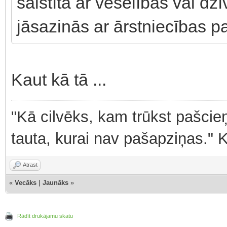
saistīta ar veselības vai dz
jāsazinās ar ārstniecības p
Kaut kā tā ...
"Kā cilvēks, kam trūkst pašcieņ
tauta, kurai nav pašapziņas." 
Atrast
«
Vecāks
|
Jaunāks
»
Rādīt drukājamu skatu