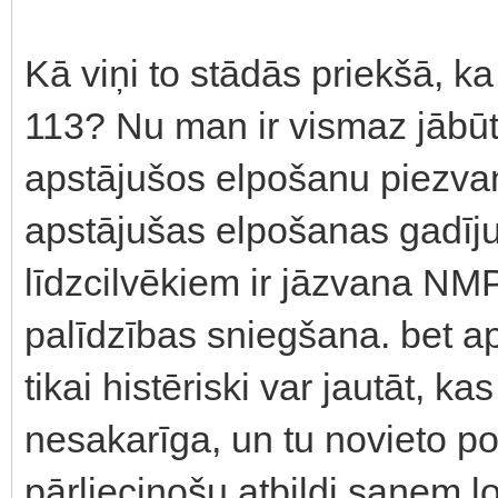
Kā viņi to stādās priekšā, 
113? Nu man ir vismaz jābūt 
apstājušos elpošanu piezva
apstājušas elpošanas gadīj
līdzcilvēkiem ir jāzvana NM
palīdzības sniegšana. bet ap
tikai histēriski var jautāt, k
nesakarīga, un tu novieto po
pārliecinošu atbildi saņem ļot