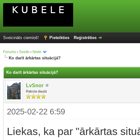
Sveicināts ciemiņš!
Pieteikties
Reģistrēties
Forums
›
Sveiki
›
Nieki
Ko darīt ārkārtas situācijā?
Ko darīt ārkārtas situācijā?
LvSnor
Raksta daudz
2025-02-22 6:59
Liekas, ka par "ārkārtas situā