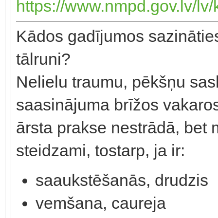
https://www.nmpd.gov.lv/lv/k
Kādos gadījumos sazināties
tālruni?
Nelielu traumu, pēkšņu sas
saasinājuma brīžos vakaros
ārsta prakse nestrādā, be
steidzami, tostarp, ja ir:
saaukstēšanās, drudzis
vemšana, caureja