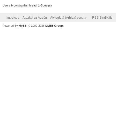
Users browsing this thread: 1 Guest(s)
kubele.lv
Atpakaļ uz Augšu
Atvieglotā (Arhiva) versija
RSS Sindikāts
Powered By
MyBB
, © 2002-2026
MyBB Group
.