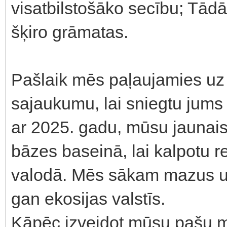
visatbilstošāko secību; Tād
šķiro grāmatas.
Pašlaik mēs paļaujamies uz 
sajaukumu, lai sniegtu jums
ar 2025. gadu, mūsu jaunais 
bāzes baseinā, lai kalpotu r
valodā. Mēs sākam mazus un
gan ekosijas valstīs.
Kāpēc izveidot mūsu pašu 