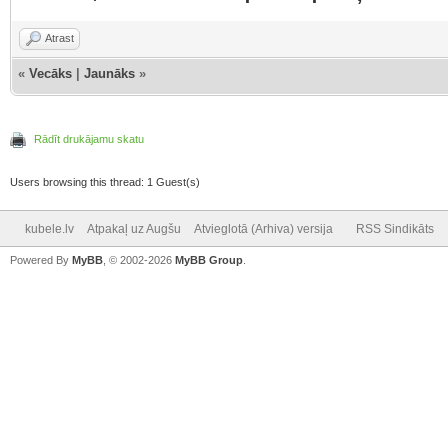
Atrast
«
Vecāks
|
Jaunāks
»
Rādīt drukājamu skatu
Users browsing this thread: 1 Guest(s)
kubele.lv
Atpakaļ uz Augšu
Atvieglotā (Arhiva) versija
RSS Sindikāts
Powered By
MyBB
, © 2002-2026
MyBB Group
.