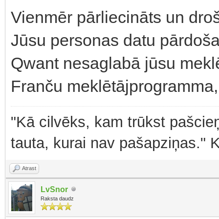
Vienmēr pārliecināts un dro
Jūsu personas datu pārdoš
Qwant nesaglabā jūsu mekl
Franču meklētājprogramma, k
"Kā cilvēks, kam trūkst pašcieņ
tauta, kurai nav pašapziņas." 
Atrast
LvSnor
Raksta daudz