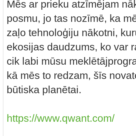
Mēs ar prieku atzīmējam nā
posmu, jo tas nozīmē, ka mē
zaļo tehnoloģiju nākotni, k
ekosijas daudzums, ko var rad
cik labi mūsu meklētājprogr
kā mēs to redzam, šīs novato
būtiska planētai.
https://www.qwant.com/