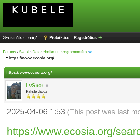
Sveicināts ciemiņš!
Pieteikties
Reģistrēties
Forums
›
Sveiki
›
Datortehnika un programmatūra
https://www.ecosia.org/
https://www.ecosia.org/
LvSnor
Raksta daudz
2025-04-06 1:53
(This post was last m
https://www.ecosia.org/se