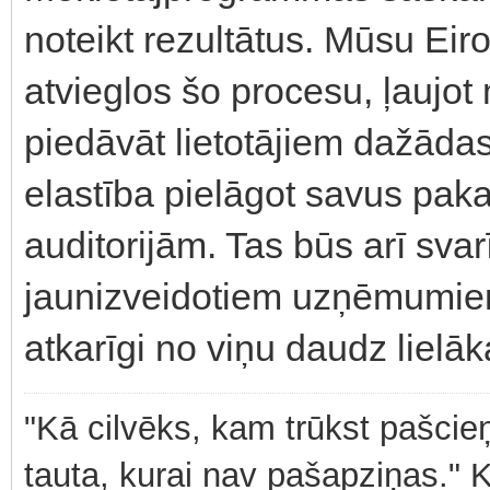
noteikt rezultātus. Mūsu Ei
atvieglos šo procesu, ļau
piedāvāt lietotājiem dažādas
elastība pielāgot savus pa
auditorijām. Tas būs arī svar
jaunizveidotiem uzņēmumiem, 
atkarīgi no viņu daudz lielā
"Kā cilvēks, kam trūkst pašcieņ
tauta, kurai nav pašapziņas." 