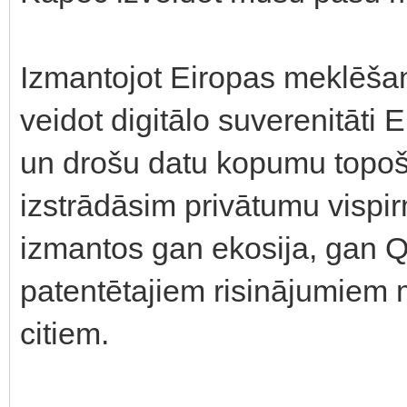
Izmantojot Eiropas meklēša
veidot digitālo suverenitāti
un drošu datu kopumu topoš
izstrādāsim privātumu vispi
izmantos gan ekosija, gan Q
patentētajiem risinājumiem
citiem.