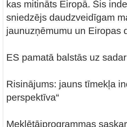
kas mitināts Eiropā. Šis inde
sniedzējs daudzveidīgam m
jaunuzņēmumu un Eiropas d
ES pamatā balstās uz sadar
Risinājums: jauns tīmekļa 
perspektīva“
Meklētājprogrammas saskaras