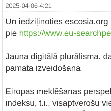
2025-04-06 4:21
Un iedziļinoties escosia.or
pie
https://www.eu-searchpe
Jauna digitālā plurālisma, d
pamata izveidošana
Eiropas meklēšanas perspek
indeksu, t.i., visaptverošu vi