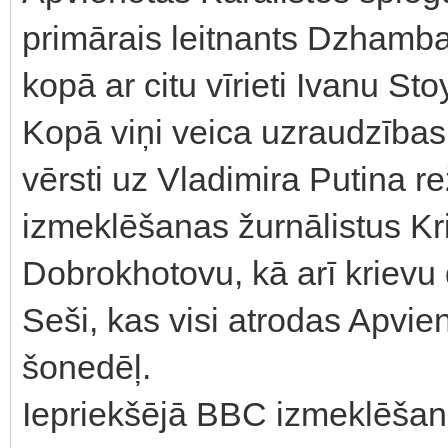
primārais leitnants Dzhambaz
kopā ar citu vīrieti Ivanu St
Kopā viņi veica uzraudzības 
vērsti uz Vladimira Putina r
izmeklēšanas žurnālistus K
Dobrokhotovu, kā arī krievu 
Seši, kas visi atrodas Apvien
šonedēļ.
Iepriekšējā BBC izmeklēšan