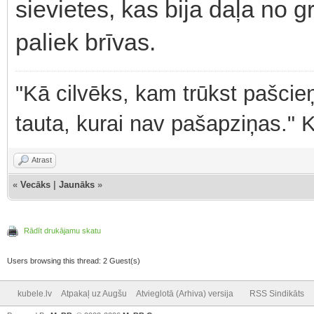
sievietes, kas bija daļa no g
paliek brīvas.
"Kā cilvēks, kam trūkst pašcieņ
tauta, kurai nav pašapziņas." 
Atrast
«
Vecāks
|
Jaunāks
»
Rādīt drukājamu skatu
Users browsing this thread: 2 Guest(s)
kubele.lv
Atpakaļ uz Augšu
Atvieglotā (Arhiva) versija
RSS Sindikāts