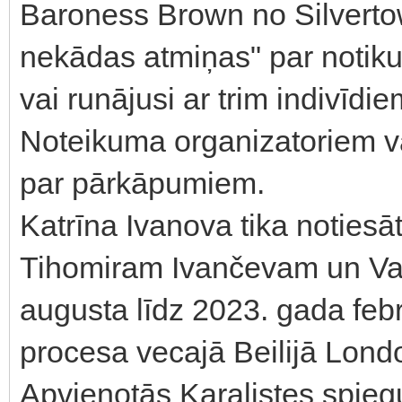
Baroness Brown no Silvertown
nekādas atmiņas" par notikum
vai runājusi ar trim indivīdie
Noteikuma organizatoriem v
par pārkāpumiem.
Katrīna Ivanova tika notiesā
Tihomiram Ivančevam un Van
augusta līdz 2023. gada feb
procesa vecajā Beilijā Lond
Apvienotās Karalistes spieg