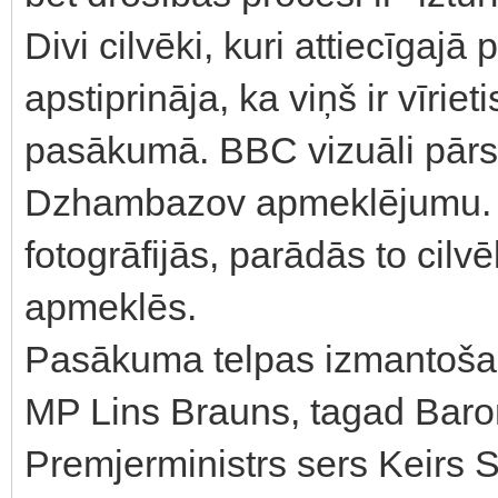
Divi cilvēki, kuri attiecīgaj
apstiprināja, ka viņš ir vīri
pasākumā. BBC vizuāli pārskat
Dzhambazov apmeklējumu. I
fotogrāfijās, parādās to cilv
apmeklēs.
Pasākuma telpas izmantoša
MP Lins Brauns, tagad Baro
Premjerministrs sers Keirs 