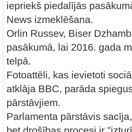
iepriekš piedalījās pasākumā
News izmeklēšana.
Orlin Russev, Biser Dzhamba
pasākumā, lai 2016. gada ma
telpā.
Fotoattēli, kas ievietoti soci
atklāja BBC, parāda spiegus 
pārstāvjiem.
Parlamenta pārstāvis sacīja,
bet drošības procesi ir "izturī