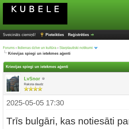
Sveicināts ciemiņš!
Pieteikties
Reģistrēties
Forums
›
Ikdienas dzīve un kultūra
›
Starptautiski notikumi
Krievijas spiegi un ietekmes aģenti
Krievijas spiegi un ietekmes aģenti
LvSnor
Raksta daudz
2025-05-05 17:30
Trīs bulgāri, kas notiesāti p