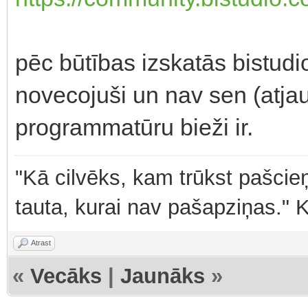
pēc būtības izskatās bistudi
novecojuši un nav sen (atjaun
programmatūru bieži ir.
"Kā cilvēks, kam trūkst pašcieņ
tauta, kurai nav pašapziņas." 
Atrast
«
Vecāks
|
Jaunāks
»