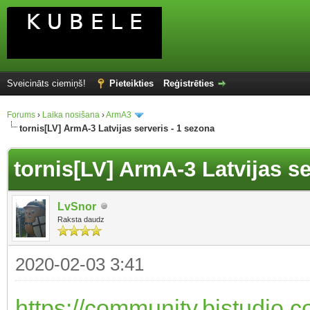
Sveicināts ciemiņš!
Pieteikties
Reģistrēties
Forums
›
Laika nosišana
›
ArmA3
tornis[LV] ArmA-3 Latvijas serveris - 1 sezona
tornis[LV] ArmA-3 Latvijas se
LvSnor
Raksta daudz
2020-02-03 3:41
https://community.bistudio.