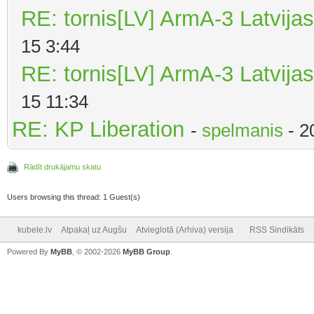
RE: tornis[LV] ArmA-3 Latvijas
15 3:44
RE: tornis[LV] ArmA-3 Latvijas
15 11:34
RE: KP Liberation
-
spelmanis
- 2
Rādīt drukājamu skatu
Users browsing this thread: 1 Guest(s)
kubele.lv
Atpakaļ uz Augšu
Atvieglotā (Arhiva) versija
RSS Sindikāts
Powered By
MyBB
, © 2002-2026
MyBB Group
.