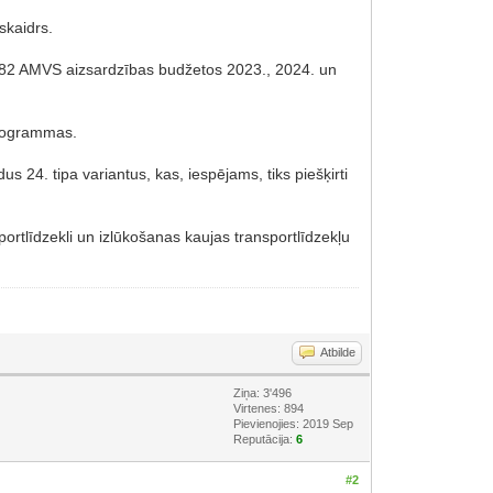
skaidrs.
ā 82 AMVS aizsardzības budžetos 2023., 2024. un
 programmas.
s 24. tipa variantus, kas, iespējams, tiks piešķirti
ortlīdzekli un izlūkošanas kaujas transportlīdzekļu
Atbilde
Ziņa: 3'496
Virtenes: 894
Pievienojies: 2019 Sep
Reputācija:
6
#2