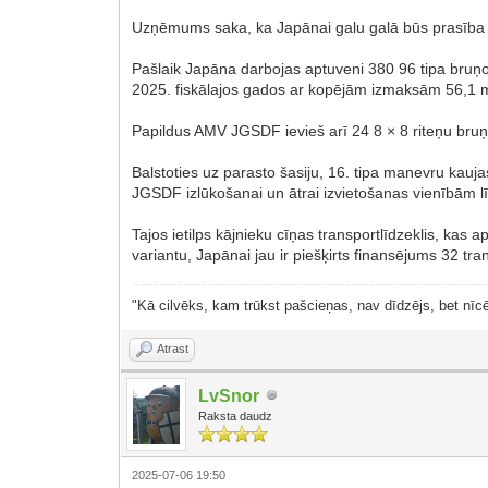
Uzņēmums saka, ka Japānai galu galā būs prasība pē
Pašlaik Japāna darbojas aptuveni 380 96 tipa bruņ
2025. fiskālajos gados ar kopējām izmaksām 56,1 mi
Papildus AMV JGSDF ievieš arī 24 8 × 8 riteņu bruņu
Balstoties uz parasto šasiju, 16. tipa manevru kaujas
JGSDF izlūkošanai un ātrai izvietošanas vienībām l
Tajos ietilps kājnieku cīņas transportlīdzeklis, kas
variantu, Japānai jau ir piešķirts finansējums 32 t
"Kā cilvēks, kam trūkst pašcieņas, nav dīdzējs, bet nīcē
Atrast
LvSnor
Raksta daudz
2025-07-06 19:50