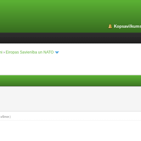
Kopsavilkum
mi
›
Eiropas Savienība un NATO
LvSnor
.)