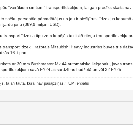
c “vairākiem simtiem” transportlīdzekļiem, lai gan precīzs skaits nav 
oto spēku personāla pārvadātājus un jau ir piešķīrusi līdzekļus kopum
ljardu jenu (389,9 miljoni USD).
 transportlīdzekļa tipu zem kopējās taktiskā riteņu transportlīdzekļu
 transportlīdzekli, ražotājs Mitsubishi Heavy Industries būvēs trīs dažādu
īdzās 16. tipam.
 aprīkots ar 30 mm Bushmaster Mk.44 automātisko lielgabalu, javas transp
ransportlīdzekļiem savā FY24 aizsardzības budžetā un vēl 32 FY25.
js, tā arī tauta, kurai nav pašapziņas." K.Mīlenbahs