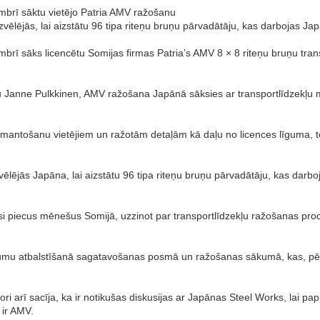
mbrī sāktu vietējo Patria AMV ražošanu
 izvēlējās, lai aizstātu 96 tipa riteņu bruņu pārvadātāju, kas darboja
ī sāks licencētu Somijas firmas Patria’s AMV 8 × 8 riteņu bruņu trans
āju Janne Pulkkinen, AMV ražošana Japānā sāksies ar transportlīdzekļ
izmantošanu vietējiem un ražotām detaļām kā daļu no licences līguma, 
izvēlējās Japāna, lai aizstātu 96 tipa riteņu bruņu pārvadātāju, kas d
i piecus mēnešus Somijā, uzzinot par transportlīdzekļu ražošanas pr
 jautājumu atbalstīšanā sagatavošanas posmā un ražošanas sākumā, kas,
ori arī sacīja, ka ir notikušas diskusijas ar Japānas Steel Works, lai pa
 ir AMV.