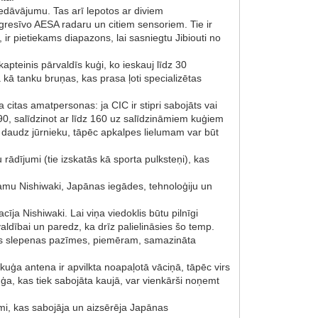
iedāvājumu. Tas arī lepotos ar diviem
resīvo AESA radaru un citiem sensoriem. Tie ir
, ir pietiekams diapazons, lai sasniegtu Jibiouti no
pteinis pārvaldīs kuģi, ko ieskauj līdz 30
 kā tanku bruņas, kas prasa ļoti specializētas
 citas amatpersonas: ja CIC ir stipri sabojāts vai
 90, salīdzinot ar līdz 160 uz salīdzināmiem kuģiem
mi daudz jūrnieku, tāpēc apkalpes lielumam var būt
rādījumi (tie izskatās kā sporta pulksteņi), kas
samu Nishiwaki, Japānas iegādes, tehnoloģiju un
īja Nishiwaki. Lai viņa viedoklis būtu pilnīgi
aldībai un paredz, ka drīz palielināsies šo temp.
itas slepenas pazīmes, piemēram, samazināta
kuģa antena ir apvilkta noapaļotā vāciņā, tāpēc virs
a, kas tiek sabojāta kaujā, var vienkārši noņemt
ami, kas sabojāja un aizsērēja Japānas