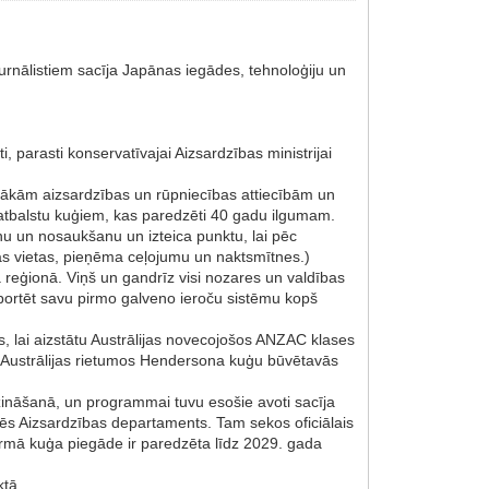
žurnālistiem sacīja Japānas iegādes, tehnoloģiju un
 parasti konservatīvajai Aizsardzības ministrijai
iešākām aizsardzības un rūpniecības attiecībām un
 atbalstu kuģiem, kas paredzēti 40 gadu ilgumam.
nu un nosaukšanu un izteica punktu, lai pēc
bas vietas, pieņēma ceļojumu un naktsmītnes.)
a reģionā. Viņš un gandrīz visi nozares un valdības
ksportēt savu pirmo galveno ieroču sistēmu kopš
, lai aizstātu Austrālijas novecojošos ANZAC klases
s Austrālijas rietumos Hendersona kuģu būvētavās
zināšanā, un programmai tuvu esošie avoti sacīja
s Aizsardzības departaments. Tam sekos oficiālais
irmā kuģa piegāde ir paredzēta līdz 2029. gada
ktā.