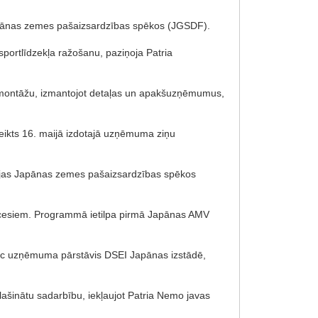
s Japānas zemes pašaizsardzības spēkos (JGSDF).
portlīdzekļa ražošanu, paziņoja Patria
u montāžu, izmantojot detaļas un apakšuzņēmumus,
teikts 16. maijā izdotajā uzņēmuma ziņu
arbojas Japānas zemes pašaizsardzības spēkos
ocesiem. Programmā ietilpa pirmā Japānas AMV
 pēc uzņēmuma pārstāvis DSEI Japānas izstādē,
plašinātu sadarbību, iekļaujot Patria Nemo javas