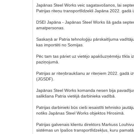
Japānas Steel Works veic sagatavošanos, lai septe
Patrijas riteņu transportlīdzekli Japāna 2022. gadā
DSEI Japāna - Japānas Steel Works šā gada septembr
amatpersonas.
Saskaņā ar Patria tehnoloģiju pārskaitījuma vadīt
kas importēti no Somijas.
Pēc tam tas pāriet uz vietējo apakšuzņēmēju tīkla 
paziņojumā.
Patrijas ar riteņbraukšanu ar riteņiem 2022. gadā 
(JGSDF).
Japānas Steel Works komanda nesen bija pavadījus
salikšana Patria vietējā darbinieka vadībā.
Patrijas darbinieki būs cieši iesaistīti tehnisko
notiks Japānas Steel Works objektos Hirosimā.
Patrijas galvenais klientu direktors Markuss Louhivu
sistēmas un īpašos transportlīdzekļus, kuru pamatā