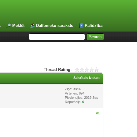
s
Meklēt
Dalībnieku saraksts
Palīdzība
Thread Rating:
Saistītais izskats
Ziņa: 3'496
Virtenes: 894
Pievienojies: 2019 Sep
Reputācija:
6
#1