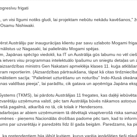
ogresīvu frigati
, un visi līgumi notiks gludi, lai projektam nebūtu nekādu kavēšanos," 
a Osamu Nishiwaki.
 Austrāliju par inaugurācijas klientu par savu uzlaboto Mogami frigati,
urnālistus uz Nagasaki, lai palielinātu Mogami spējas.
ēmām, Japānas spēcīgo viedokli, ka IT un Austrālija gūs labumu no vēl c
a ietvers visu programmas intelektuālo īpašumu un sniegtu detaļas un
 aizsardzības ministrs Gen Nakatani apmeklēja klases 11. kuģa atklāša
tram reportierim. (Aizsardzības pārtraukšana, tāpat kā citas tirdzniecī
nālistiem sacīja: “Palieliniet uzturēšanu un noturību” Indo-Klusā okeān
 Japānas valdības pieeja”, lai parādītu, cik gatava un apņēmīga Japāna e
tems (TKMS), lai pārdotu Austrālijas 11 fregates, kas daļēji iebūvētas
i uzvarētāju uzņēmuma valstī, pēc tam Austrālija būvēs nākamos astoņu
ešā pagalmā, atkarībā no tā, cik tolaik ir Hendersons.
ja sadarbojas ar abiem uzņēmumiem tā dēvētajā visaptverošā riska sama
mēnes - pieņems Nacionālās drošības padome pēc tam, kad to informē
ums par uzvarētāju ir paredzēts līdz šī gada beigām. Paredzams, ka p
 ka pretendentiem bija jābūt kuģiem, kurus varēja iegādāties tieši plau