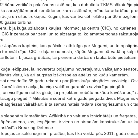
r 32 šūnu vertikāla palaišanas sistēma, kas dubultotu TKMS sākotnējo p
spēka sarežģītām pret zemūdenes kara sistēmām, mīnu karadarbību, prog
brāciju un citus trokšņus. Kuģim, kas var tvaicēt lielāku par 30 mezgliem
0 gāzes turbīna.
, bija kuģa uzlabotais kaujas informācijas centrs (CIC), no kurienes ka
e. CIC ir zemāka par zemi un to aizsargā to, ko amatpersonas raksturoja
ru.
r Japānas kapteini, kas pašlaik ir atbildīgs par Mogami, un to apstiprina
ētu turpināt cīņu. CIC ir daļa no iemesla, kāpēc Mogami pārvadā apkalpi
jai flotei ir bijušas grūtības, lai pieņemtu darbā un laukā būtu pietieka
s kuģa iekšpusē, lai novērtētu bojājumu novērtējumu, valkājamo sensoru 
rašanās vietu, kā arī augstas izšķirtspējas attēlus no kuģu kamerām.
shi nesadalīto 35 gadu rekordu par jūras kuģu piegādes savlaicīgi. O
urnālistiem sacīja, ka viņa valdība garantēs savlaicīgu piegādi.
 un visi līgumi notiks gludi, lai projektam nebūtu nekādu kavēšanos," sac
vlaicīgu piegādi." Mitsubishi šobrīd katru gadu piegādā divus Mogamis v
eit atgriezās vairākkārt, ir tā samazinātais radara šķērsgriezums un c
ās slepenām lidmašīnām. Atšķirībā no vairuma iznīcinātāju un fregates, 
āpēc antena, kas, iespējams, ir viena no pirmajām konstrukcijām uz kuģ
pastāstīja Breaking Defense.
lepojas ar seklu iegrimi - prasību, kas tika veikta pēc 2011. gada cun