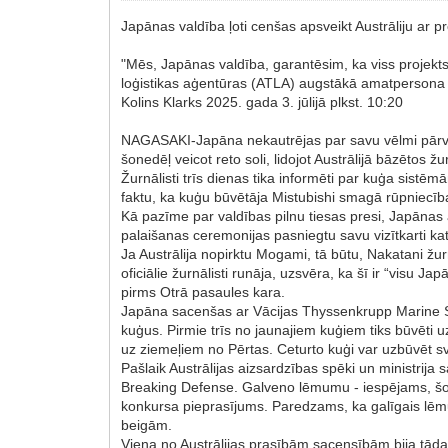
Japānas valdība ļoti cenšas apsveikt Austrāliju ar pr
"Mēs, Japānas valdība, garantēsim, ka viss projekts
loģistikas aģentūras (ATLA) augstākā amatperson
Kolins Klarks 2025. gada 3. jūlijā plkst. 10:20
NAGASAKI-Japāna nekautrējas par savu vēlmi pārvērst
šonedēļ veicot reto soli, lidojot Austrālijā bāzētos ž
Žurnālisti trīs dienas tika informēti par kuģa sist
faktu, ka kuģu būvētāja Mistubishi smagā rūpniecīb
Kā pazīme par valdības pilnu tiesas presi, Japānas
palaišanas ceremonijas pasniegtu savu vizītkarti ka
Ja Austrālija nopirktu Mogami, tā būtu, Nakatani žur
oficiālie žurnālisti runāja, uzsvēra, ka šī ir “visu
pirms Otrā pasaules kara.
Japāna sacenšas ar Vācijas Thyssenkrupp Marine Sys
kuģus. Pirmie trīs no jaunajiem kuģiem tiks būvēt
uz ziemeļiem no Pērtas. Ceturto kuģi var uzbūvēt sv
Pašlaik Austrālijas aizsardzības spēki un ministri
Breaking Defense. Galveno lēmumu - iespējams, šo
konkursa pieprasījums. Paredzams, ka galīgais lēm
beigām.
Viena no Austrālijas prasībām sacensībām bija tāda,