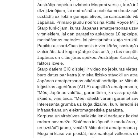
Austrālija nopirktu uzlabotu Mogami versiju, kurā i
dīzeļdzinējiem, lai nodrošinātu pietiekami daudz 
uzstādīti uz lielām gumijas blīves, lai samazinātu vi
Japānas. Primāro jaudu nodrošina Rolls Royce MT3
Starp funkcijām, kuras Japānas amatpersonas uzsvēra
virsniekiem, lai gan parasti to apkalpotu 10 apkalp
metināšanas metodes, lai piestiprinātu kuģa struktū
Papildu aizsardzības iemesls ir vienkāršs, saskaņā a
iznīcināts, tad kuģim jāatgriežas ostā, jo tas nesp
Japānas un citās jūras spēkos. Austrālijas Karaliska
faktors izvēlē.
Starp datiem CIC displeji ir video no jebkuras vieta
baro datus par katra jūrnieka fizisko stāvokli un at
Japānas amatpersonas atkārtoti norādīja uz Mitsubi
loģistikas aģentūras (ATLA) augstākā amatpersona, ž
"Mēs, Japānas valdība, garantēsim, ka viss projekts,
skaidrs, viņš teica: "Mēs noteikti varam garantēt sa
Interesanta grumba uz kuģa dizainu, kuru ierēdņi š
infrasarkanā un elektromagnētiskā paraksta.
Korpusa un virsbūves saliektie leņķi nedaudz līdzin
radara nav meža. Sistēmas iekšpusē ir modulāras, t
un uzstādīt jaunu, vecākā Mitsubishi amatpersona 
Mogami klase var piestāt, neizmantojot velkonus un 