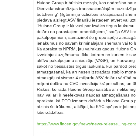
Huione Group ir būtisks mezgls, kas nodrošina na
Dienvidaustrumāzijas transnacionālajām noziedzīgaj
butchering” (ilgtermiņa uzticības izkrāpšanas) sh
piedāvā aizliegt ASV finanšu iestādēm atvērt vai 
“Huione Group ir kļuvusi par izvēles tirgus laukumu
dolāru no parastajiem amerikāņiem,” sacīja ASV fin
pakalpojumiem, samazinot šo grupu spēju atmazgāt 
ienākumus no savām kriminālajām shēmām vai to l
Kā aprakstīts NPRM, jau vairākus gadus Huione Gro
izveidojusi uzņēmumu tīklu, katram no kuriem ir
aktīvu pakalpojumu sniedzējs (VASP); un Haowang G
sākot no tiešsaistes tirgus laukuma, kur pārdod pr
atmazgāšanai, kā arī nesen izstrādātu stabilo mon
atmazgājusi vismaz 4 miljardu ASV dolāru vērtībā n
miljoni dolāru no CVC investīciju krāpniecības, un 
Riskus, ko rada Huione Group saistība ar nelikumīgi
nav, vai arī ir neefektīvas naudas atmazgāšanas nov
apraksta, kā TCO izmanto dažādus Huione Group pak
atzinis šo trūkumu, atklājot, ka KYC spējas ir ļoti 
kiberzādzības.
https://www.fincen.gov/news/news-release...ng-con