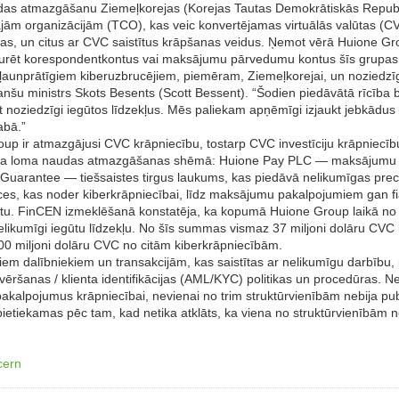
udas atmazgāšanu Ziemeļkorejas (Korejas Tautas Demokrātiskās Republ
ām organizācijām (TCO), kas veic konvertējamas virtuālās valūtas (CVC
ēmas, un citus ar CVC saistītus krāpšanas veidus. Ņemot vērā Huione 
uzturēt korespondentkontus vai maksājumu pārvedumu kontus šīs grupas 
 ļaunprātīgiem kiberuzbrucējiem, piemēram, Ziemeļkorejai, un noziedzīg
anšu ministrs Skots Besents (Scott Bessent). “Šodien piedāvātā rīcīb
noziedzīgi iegūtos līdzekļus. Mēs paliekam apņēmīgi izjaukt jebkādus
abā.”
up ir atmazgājusi CVC krāpniecību, tostarp CVC investīciju krāpniecī
 sava loma naudas atmazgāšanas shēmā: Huione Pay PLC — maksājumu p
uarantee — tiešsaistes tirgus laukums, kas piedāvā nelikumīgas prec
eces, kas noder kiberkrāpniecībai, līdz maksājumu pakalpojumiem gan f
ētu. FinCEN izmeklēšanā konstatēja, ka kopumā Huione Group laikā no 
elikumīgi iegūtu līdzekļu. No šīs summas vismaz 37 miljoni dolāru CVC
300 miljoni dolāru CVC no citām kiberkrāpniecībām.
em dalībniekiem un transakcijām, kas saistītas ar nelikumīgu darbību, 
ēršanas / klienta identifikācijas (AML/KYC) politikas un procedūras. Ne
alpojumus krāpniecībai, nevienai no trim struktūrvienībām nebija pub
nepietiekamas pēc tam, kad netika atklāts, ka viena no struktūrvienībām
cern