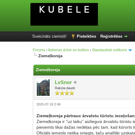
Sveicināts ciemiņš!
Pieteikties
Reģistrēties
Forums
›
Ikdienas dzīve un kultūra
›
Starptautiski notikumi
Ziemeļkoreja
Ziemeļkoreja
LvSnor
Raksta daudz
2025-07-19 2:46
Ziemeļkoreja pārtrauc ārvalstu tūristu ieceļoš
Ziemeļkoreja ir "uz laiku" aizliegusi ārvalstu tūris
pieņemts tikai dažas nedēļas pēc tam, kad kūrorts ti
Oficiāls iemesls netika sniegts, taču analītiķi uzsk