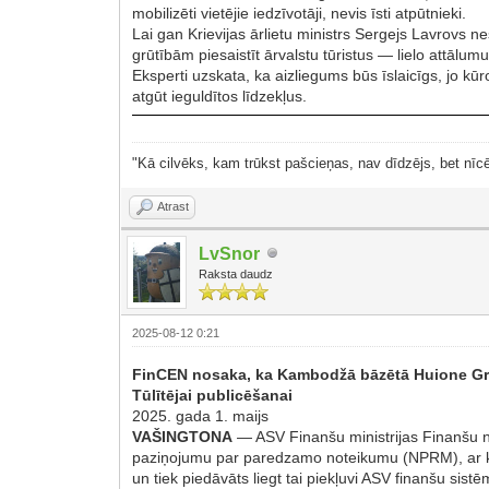
mobilizēti vietējie iedzīvotāji, nevis īsti atpūtnieki.
Lai gan Krievijas ārlietu ministrs Sergejs Lavrovs n
grūtībām piesaistīt ārvalstu tūristus — lielo attālum
Eksperti uzskata, ka aizliegums būs īslaicīgs, jo kū
atgūt ieguldītos līdzekļus.
"Kā cilvēks, kam trūkst pašcieņas, nav dīdzējs, bet nīcē
Atrast
LvSnor
Raksta daudz
2025-08-12 0:21
FinCEN nosaka, ka Kambodžā bāzētā Huione Gro
Tūlītējai publicēšanai
2025. gada 1. maijs
VAŠINGTONA
— ASV Finanšu ministrijas Finanšu 
paziņojumu par paredzamo noteikumu (NPRM), ar ku
un tiek piedāvāts liegt tai piekļuvi ASV finanšu sistē