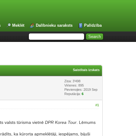
s
Meklēt
Dalībnieku saraksts
Palīdzība
Saistītais izskats
Ziņa: 3'498
Virtenes: 895
Pievienojies: 2019 Sep
Reputācija:
6
#1
ts valsts tūrisma vietnē
DPR Korea Tour
. Lēmums
rādīts, ka kūrorta apmeklētāji, iespējams, bijuši