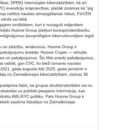
ikas, DPRK) īstenotajām kiberzādzībām, kā arī
) investīciju krāpniecības, plašāk zināmas kā “pig
Group radītos naudas atmazgāšanas riskus, FinCEN
vārdā vai labā.
ajiem sindikātiem, kuri ir nozaguši miljardiem
a bloķēs Huione Group piekļuvi korespondentbanku
 mēģinājumus ļaunprātīgiem kiberuzbrucējiem iegūt
bu un zādzību, ienākumus. Huione Group ir
akalpojumu iestāde; Huione Crypto — virtuālo
es un pakalpojumus. Šis tīkls sniedz pakalpojumus,
iat valūtā, gan CVC, ko bieži izmanto naudas
2021. gada augusta līdz 2025. gada janvārim ir
 bija no Ziemeļkorejas kiberzādzībām, vismaz 36
pastiprina fakts, ka grupas struktūrvienībām vai nu
skatoties uz publiski pieejamo informāciju, kas
licētu AML/KYC politiku. Pats Huione Group ir
 netieši saņēma līdzekļus no Ziemeļkorejas