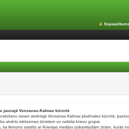
Kopsavilkum
anu jaunajā Vonsanas-Kalmas kūrortā
tu ieceļošanu nesen atvērtajā Vonsanas-Kalmas pludmales kūrortā, paziņo
ka atvērts iekšzemes tūristiem un nelielai krievu grupai.
ata, ka lēmums saistīts ar Krievijas medijos izskanējušām ziņām, kurās no