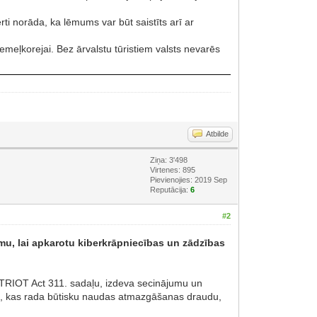
rti norāda, ka lēmums var būt saistīts arī ar
iemeļkorejai. Bez ārvalstu tūristiem valsts nevarēs
Atbilde
Ziņa: 3'498
Virtenes: 895
Pievienojies: 2019 Sep
Reputācija:
6
#2
, lai apkarotu kiberkrāpniecības un zādzības
TRIOT Act 311. sadaļu, izdeva secinājumu un
i, kas rada būtisku naudas atmazgāšanas draudu,