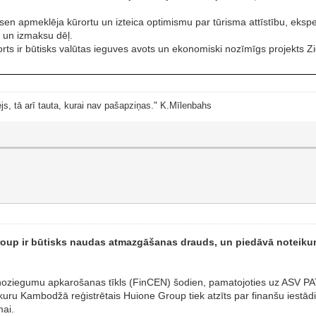
esen apmeklēja kūrortu un izteica optimismu par tūrisma attīstību, ekspe
u un izmaksu dēļ.
rorts ir būtisks valūtas ieguves avots un ekonomiski nozīmīgs projekts Z
js, tā arī tauta, kurai nav pašapziņas." K.Mīlenbahs
up ir būtisks naudas atmazgāšanas drauds, un piedāvā noteikumu
noziegumu apkarošanas tīkls (FinCEN) šodien, pamatojoties uz ASV PA
ru Kambodžā reģistrētais Huione Group tiek atzīts par finanšu iestād
mai.