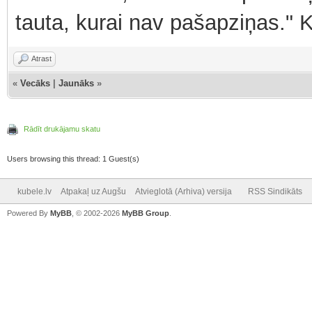
tauta, kurai nav pašapziņas." 
Atrast
«
Vecāks
|
Jaunāks
»
Rādīt drukājamu skatu
Users browsing this thread: 1 Guest(s)
kubele.lv
Atpakaļ uz Augšu
Atvieglotā (Arhiva) versija
RSS Sindikāts
Powered By
MyBB
, © 2002-2026
MyBB Group
.