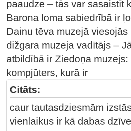
paaudze – tās var sasaistīt
Barona loma sabiedrībā ir ļot
Dainu tēva muzejā viesojās a
dižgara muzeja vadītājs – J
atbildībā ir Ziedoņa muzejs: 
kompjūters, kurā ir
Citāts:
caur tautasdziesmām izstāst
vienlaikus ir kā dabas dzīve