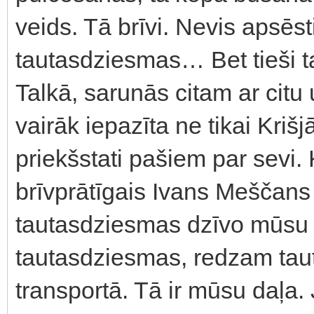
veids. Tā brīvi. Nevis apsēst
tautasdziesmas… Bet tieši ta
Talkā, sarunās citam ar citu
vairāk iepazīta ne tikai Kriš
priekšstati pašiem par sevi
brīvprātīgais Ivans Meščans 
tautasdziesmas dzīvo mūsu 
tautasdziesmas, redzam tau
transportā. Tā ir mūsu daļa