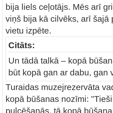
bija liels ceļotājs. Mēs arī g
viņš bija kā cilvēks, arī ša
vietu izpēte.
Citāts:
Un tādā talkā – kopā būša
būt kopā gan ar dabu, gan v
Turaidas muzejrezervāta vadī
kopā būšanas nozīmi: "Tieši t
pulcēšanās, tā kopā būšana, 