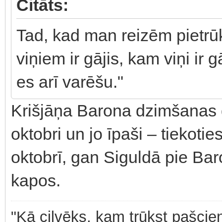
Citāts:
Tad, kad man reizēm pietrūk
viņiem ir gājis, kam viņi ir g
es arī varēšu."
Krišjāņa Barona dzimšanas d
oktobri un jo īpaši – tiekoti
oktobrī, gan Siguldā pie Bar
kapos.
"Kā cilvēks, kam trūkst pašcieņ