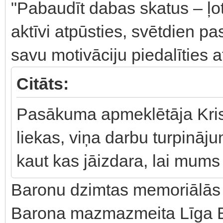
"Pabaudīt dabas skatus – ļoti 
aktīvi atpūsties, svētdien pa
savu motivāciju piedalīties a
Citāts:
Pasākuma apmeklētāja Krist
liekas, viņa darbu turpināju
kaut kas jāizdara, lai mums
Baronu dzimtas memoriālās 
Barona mazmazmeita Līga Ba