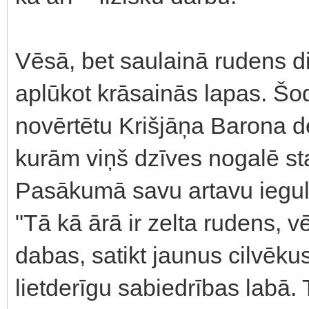
Vēsā, bet saulainā rudens di
aplūkot krāsainās lapas. Šodi
novērtētu Krišjāņa Barona d
kurām viņš dzīves nogalē st
Pasākumā savu artavu ieguld
"Tā kā ārā ir zelta rudens, v
dabas, satikt jaunus cilvēkus
lietderīgu sabiedrības labā. 