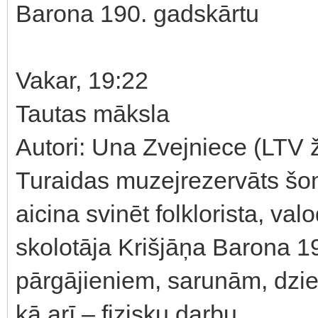
Barona 190. gadskārtu
Vakar, 19:22
Tautas māksla
Autori: Una Zvejniece (LTV ž
Turaidas muzejrezervāts š
aicina svinēt folklorista, va
skolotāja Krišjāņa Barona 1
pārgājieniem, sarunām, dzi
kā arī – fizisku darbu.