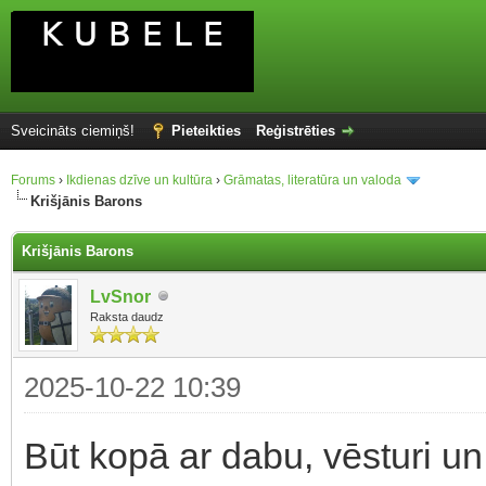
Sveicināts ciemiņš!
Pieteikties
Reģistrēties
Forums
›
Ikdienas dzīve un kultūra
›
Grāmatas, literatūra un valoda
Krišjānis Barons
Krišjānis Barons
LvSnor
Raksta daudz
2025-10-22 10:39
Būt kopā ar dabu, vēsturi un