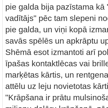
pie galda bija pazīstama kā 
vadītājs" pēc tam slepeni n
pie galda, un viņi kopā izman
savās spēlēs un apkrāptu up
Shēmā esot izmantoti arī pok
īpašas kontaktlēcas vai brill
marķētas kārtis, un rentgena
attēlu uz leju novietotas kārt
"Krāpšana ir prātu mulsinoš