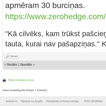
apmēram 30 burciņas.
https://www.zerohedge.com/m
"Kā cilvēks, kam trūkst pašcieņ
tauta, kurai nav pašapziņas." 
Atrast
«
Vecāks
|
Jaunāks
»
Rādīt drukājamu skatu
Users browsing this thread: 1 Guest(s)
kubele.lv
Atpakaļ uz Augšu
Atvieglotā (Arhiva) versija
RSS Sindikāts