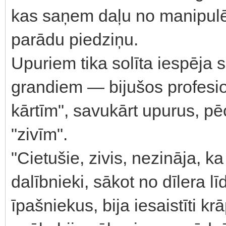
kas saņem daļu no manipul
parādu piedziņu.
Upuriem tika solīta iespēja 
grandiem — bijušos profesio
kārtīm", savukārt upurus, pē
"zivīm".
"Cietušie, zivis, nezināja, k
dalībnieki, sākot no dīlera lī
īpašniekus, bija iesaistīti k