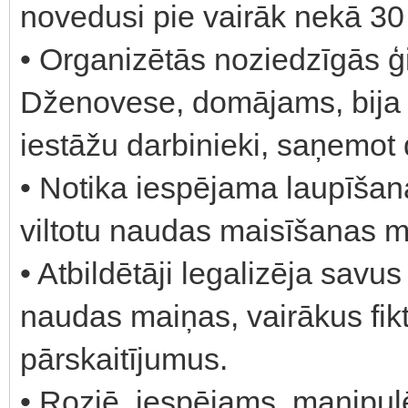
novedusi pie vairāk nekā 30
• Organizētās noziedzīgās
Dženovese, domājams, bija i
iestāžu darbinieki, saņemot 
• Notika iespējama laupīšana,
viltotu naudas maisīšanas m
• Atbildētāji legalizēja savu
naudas maiņas, vairākus fi
pārskaitījumus.
• Rozjē, iespējams, manipulē