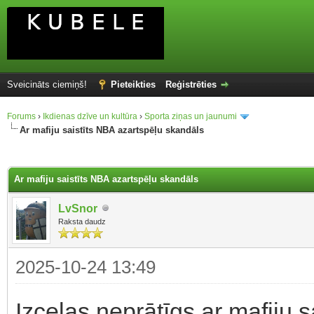
Sveicināts ciemiņš!
Pieteikties
Reģistrēties
Forums
›
Ikdienas dzīve un kultūra
›
Sporta ziņas un jaunumi
Ar mafiju saistīts NBA azartspēļu skandāls
Ar mafiju saistīts NBA azartspēļu skandāls
LvSnor
Raksta daudz
2025-10-24 13:49
Izceļas neprātīgs ar mafiju 