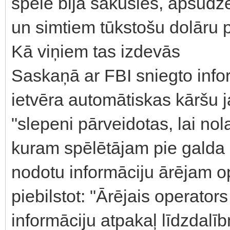
spēle bija sākusies, apsūd
un simtiem tūkstošu dolāru pa
Kā viņiem tas izdevās
Saskaņā ar FBI sniegto info
ietvēra automātiskas kāršu 
"slepeni pārveidotas, lai nol
kuram spēlētājam pie galda 
nodotu informāciju ārējam o
piebilstot: "Ārējais operators
informāciju atpakaļ līdzdalī