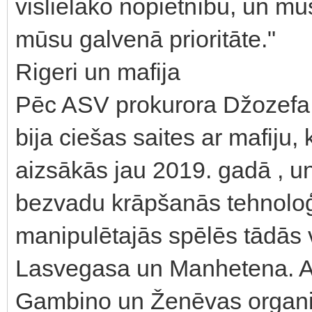
vislielāko nopietnību, un mūs
mūsu galvenā prioritāte."
Rigeri un mafija
Pēc ASV prokurora Džozefa 
bija ciešas saites ar mafiju, k
aizsākās jau 2019. gadā , u
bezvadu krāpšanās tehnolo
manipulētajās spēlēs tādās
Lasvegasa un Manhetena. Ap
Gambino un Ženēvas organiz