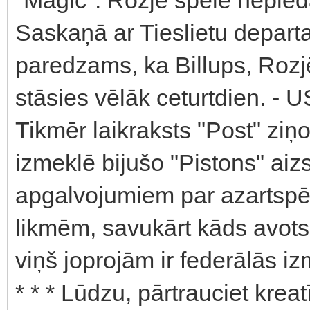
Saskaņā ar Tieslietu departa
paredzams, ka Billups, Rozj
stāsies vēlāk ceturtdien. - 
Tikmēr laikraksts "Post" zi
izmeklē bijušo "Pistons" aizs
apgalvojumiem par azartspēl
likmēm, savukārt kāds avots
viņš joprojām ir federālās i
* * * Lūdzu, pārtrauciet krea