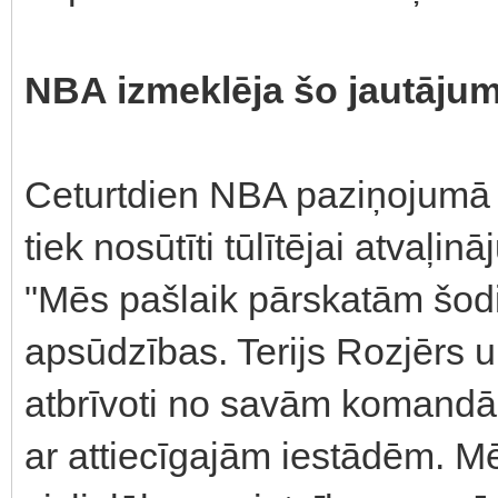
NBA izmeklēja šo jautājum
Ceturtdien NBA paziņojumā 
tiek nosūtīti tūlītējai atvaļi
"Mēs pašlaik pārskatām šodi
apsūdzības. Terijs Rozjērs u
atbrīvoti no savām komandā
ar attiecīgajām iestādēm. M