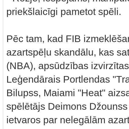
priekšlaicīgi pametot spēli.
Pēc tam, kad FIB izmeklēša
azartspēļu skandālu, kas sa
(NBA), apsūdzības izvirzītas
Leģendārais Portlendas "Trai
Bilupss, Maiami "Heat" aizsa
spēlētājs Deimons Džounss t
ietvaros par nelegālām azar