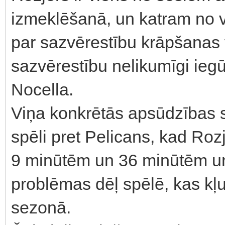
izmeklēšanā, un katram no v
par sazvērestību krāpšanas 
sazvērestību nelikumīgi iegū
Nocella.
Viņa konkrētās apsūdzības s
spēli pret Pelicans, kad R
9 minūtēm un 36 minūtēm u
problēmas dēļ spēlē, kas kļu
sezonā.