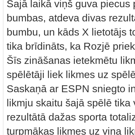
Šajā laikā viņš guva piecus 
bumbas, atdeva divas rezult
bumbu, un kāds X lietotājs to
tika brīdināts, ka Rozjē pri
Šīs zināšanas ietekmētu lik
spēlētāji liek likmes uz spēlē
Saskaņā ar ESPN sniegto in
likmju skaitu šajā spēlē tika
rezultātā dažas sporta totali
turpmākas likmes uz viņa l