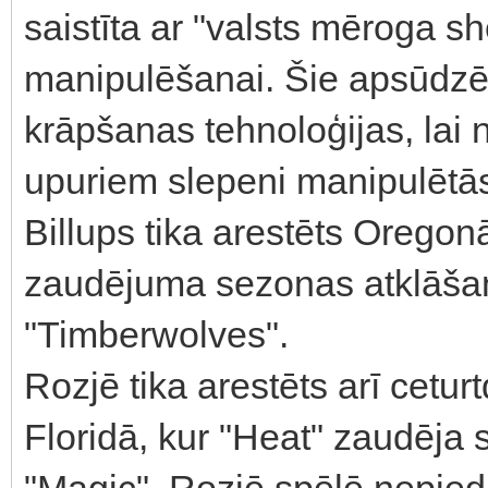
saistīta ar "valsts mēroga 
manipulēšanai. Šie apsūdzēt
krāpšanas tehnoloģijas, lai
upuriem slepeni manipulētā
Billups tika arestēts Oregonā
zaudējuma sezonas atklāšan
"Timberwolves".
Rozjē tika arestēts arī cetur
Floridā, kur "Heat" zaudēja
"Magic". Rozjē spēlē nepied