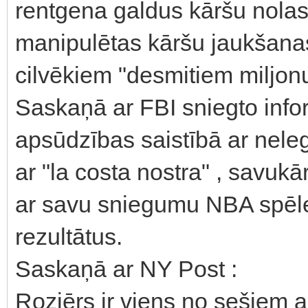
rentgena galdus kāršu nolas
manipulētas kāršu jaukšanas
cilvēkiem "desmitiem miljonu
Saskaņā ar FBI sniegto infor
apsūdzības saistībā ar neleg
ar "la costa nostra" , savuk
ar savu sniegumu NBA spēles
rezultātus.
Saskaņā ar NY Post :
Rozjērs ir viens no sešiem 