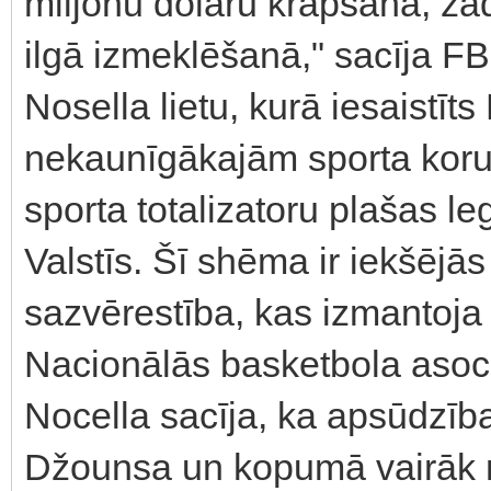
miljonu dolāru krāpšanā, zā
ilgā izmeklēšanā," sacīja FB
Nosella lietu, kurā iesaistīt
nekaunīgākajām sporta koru
sporta totalizatoru plašas l
Valstīs. Šī shēma ir iekšējās
sazvērestība, kas izmantoja 
Nacionālās basketbola asoc
Nocella sacīja, ka apsūdzīb
Džounsa un kopumā vairāk ne