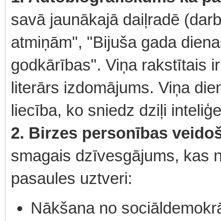
savā jaunākajā daiļradē (darb
atmiņām", "Bijuša gada dienas
godkārības". Viņa rakstītais i
literārs izdomājums. Viņa di
liecība, ko sniedz dziļi intel
2. Birzes personības veido
smagais dzīvesgājums, kas n
pasaules uztveri:
Nākšana no sociāldemokr