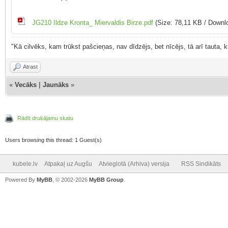
JG210 Ildze Kronta_ Miervaldis Birze.pdf
(Size: 78,11 KB / Downl
"Kā cilvēks, kam trūkst pašcieņas, nav dīdzējs, bet nīcējs, tā arī tauta,
Atrast
«
Vecāks
|
Jaunāks
»
Rādīt drukājamu skatu
Users browsing this thread: 1 Guest(s)
kubele.lv
Atpakaļ uz Augšu
Atvieglotā (Arhiva) versija
RSS Sindikāts
Powered By
MyBB
, © 2002-2026
MyBB Group
.