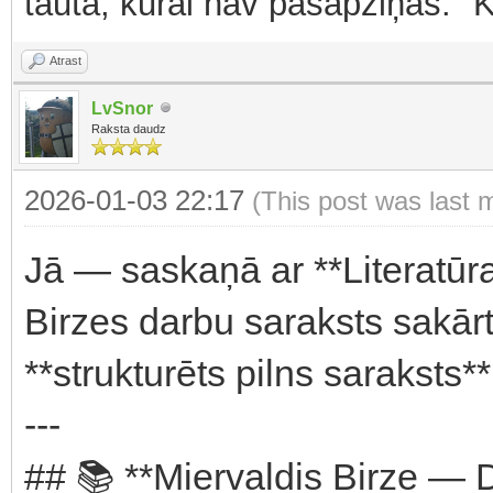
tauta, kurai nav pašapziņas." 
Atrast
LvSnor
Raksta daudz
2026-01-03 22:17
(This post was last 
Jā — saskaņā ar **Literatūra
Birzes darbu saraksts sakā
**strukturēts pilns saraksts
---
## 📚 **Miervaldis Birze — 