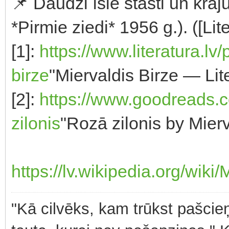
📌 Daudzi īsie stāsti un krā
*Pirmie ziedi* 1956 g.). ([Lite
[1]:
https://www.literatura.lv
birze
"Miervaldis Birze — Lite
[2]:
https://www.goodreads.
zilonis
"Rozā zilonis by Mier
https://lv.wikipedia.org/wiki
"Kā cilvēks, kam trūkst pašcieņ