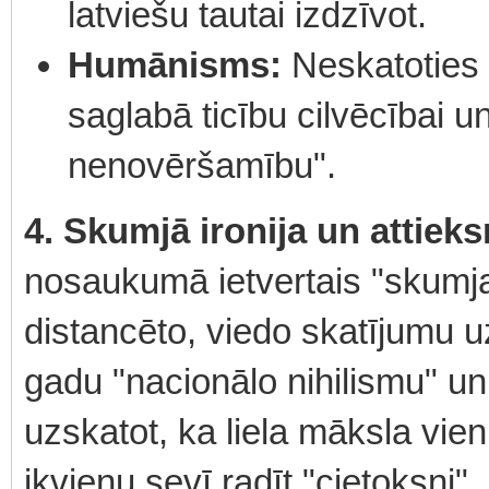
latviešu tautai izdzīvot.
Humānisms:
Neskatoties 
saglabā ticību cilvēcībai 
nenovēršamību".
4. Skumjā ironija un attie
nosaukumā ietvertais "skumja
distancēto, viedo skatījumu uz
gadu "nacionālo nihilismu" 
uzskatot, ka liela māksla vien
ikvienu sevī radīt "cietoksni",