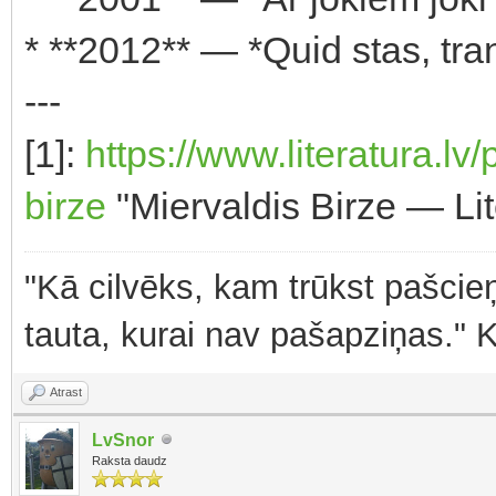
* **2012** — *Quid stas, trans
---
[1]:
https://www.literatura.lv
birze
"Miervaldis Birze — Lit
"Kā cilvēks, kam trūkst pašcieņ
tauta, kurai nav pašapziņas." 
Atrast
LvSnor
Raksta daudz