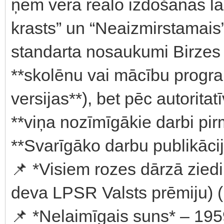
ņem vērā reālo izdošanas lai
krasts” un “Neaizmirstamai
standarta nosaukumi Birzes bi
**skolēnu vai mācību progra
versijas**), bet pēc autorita
**viņa nozīmīgākie darbi pir
**Svarīgāko darbu publikācij
📌 *Visiem rozes dārzā ziedi
deva LPSR Valsts prēmiju) ([
📌 *Nelaimīgais suns* – 1959 