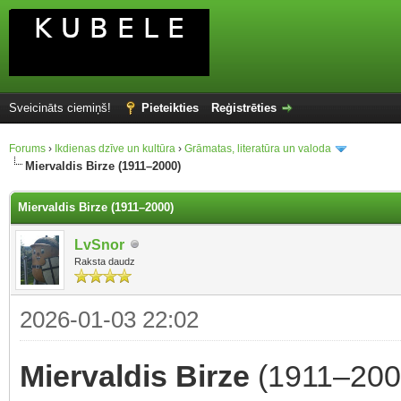
Sveicināts ciemiņš!
Pieteikties
Reģistrēties
Forums
›
Ikdienas dzīve un kultūra
›
Grāmatas, literatūra un valoda
Miervaldis Birze (1911–2000)
Miervaldis Birze (1911–2000)
LvSnor
Raksta daudz
2026-01-03 22:02
Miervaldis Birze
(1911–2000)