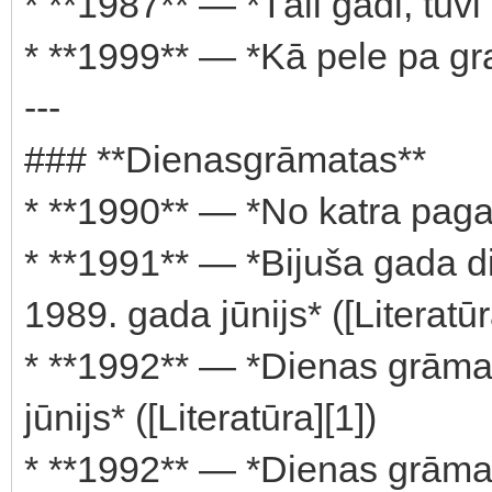
* **1987** — *Tāli gadi, tuvi l
* **1999** — *Kā pele pa gra
---
### **Dienasgrāmatas**
* **1990** — *No katra pagas
* **1991** — *Bijuša gada d
1989. gada jūnijs* ([Literatūr
* **1992** — *Dienas grāmat
jūnijs* ([Literatūra][1])
* **1992** — *Dienas grāmat