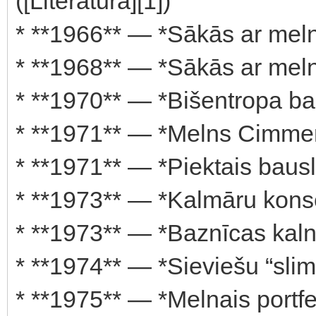
([Literatūra][1])
* **1966** — *Sākās ar melno 
* **1968** — *Sākās ar meln
* **1970** — *Bišentropa bal
* **1971** — *Melns Cimmerm
* **1971** — *Piektais bauslis
* **1973** — *Kalmāru konser
* **1973** — *Baznīcas kalnā*
* **1974** — *Sieviešu “slimī
* **1975** — *Melnais portfeli