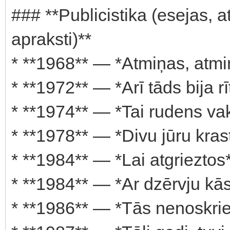
### **Publicistika (esejas, 
apraksti)**
* **1968** — *Atmiņas, atmiņ
* **1972** — *Arī tāds bija rīt
* **1974** — *Tai rudens vaka
* **1978** — *Divu jūru krasto
* **1984** — *Lai atgrieztos* 
* **1984** — *Ar dzērvju kāsi*
* **1986** — *Tās nenoskriet