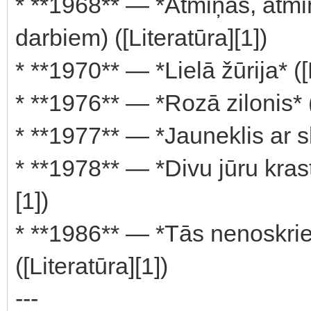
* **1968** — *Atmiņas, atmi
darbiem) ([Literatūra][1])
* **1970** — *Lielā žūrija* ([
* **1976** — *Rozā zilonis* (
* **1977** — *Jauneklis ar sk
* **1978** — *Divu jūru krasto
[1])
* **1986** — *Tās nenoskriet
([Literatūra][1])
---