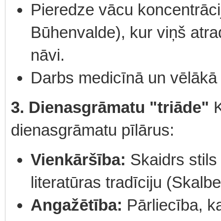
Pieredze vācu koncentrāci
Būhenvalde), kur viņš atra
nāvi.
Darbs medicīnā un vēlākā pi
3. Dienasgrāmatu "triāde"
K
dienasgrāmatu pīlārus:
Vienkāršība:
Skaidrs stils
literatūras tradīciju (Skal
Angažētība:
Pārliecība, ka