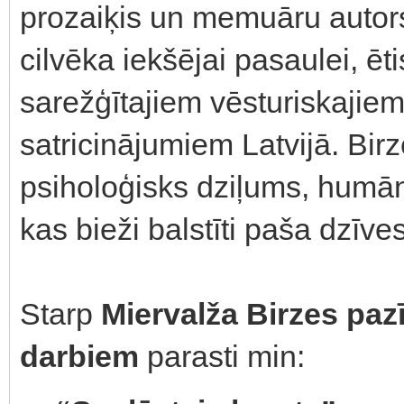
prozaiķis un memuāru autor
cilvēka iekšējai pasaulei, ē
sarežģītajiem vēsturiskajiem
satricinājumiem Latvijā. Birz
psiholoģisks dziļums, humān
kas bieži balstīti paša dzīve
Starp
Miervalža Birzes paz
darbiem
parasti min: