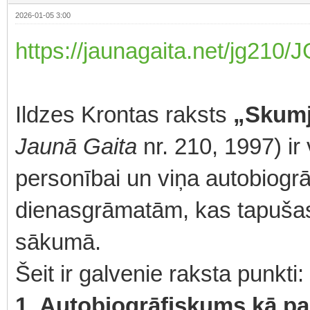
2026-01-05 3:00
https://jaunagaita.net/jg210
Ildzes Krontas raksts
„Skumj
Jaunā Gaita
nr. 210, 1997) ir 
personībai un viņa autobiogrāf
dienasgrāmatām, kas tapušas
sākumā.
Šeit ir galvenie raksta punkti:
1. Autobiogrāfiskums kā p