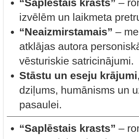
“Saplēstais krasts”
– ro
izvēlēm un laikmeta pret
“Neaizmirstamais”
– mem
atklājas autora personisk
vēsturiskie satricinājumi.
Stāstu un eseju krājumi
dziļums, humānisms un uz
pasaulei.
“Saplēstais krasts”
– ro