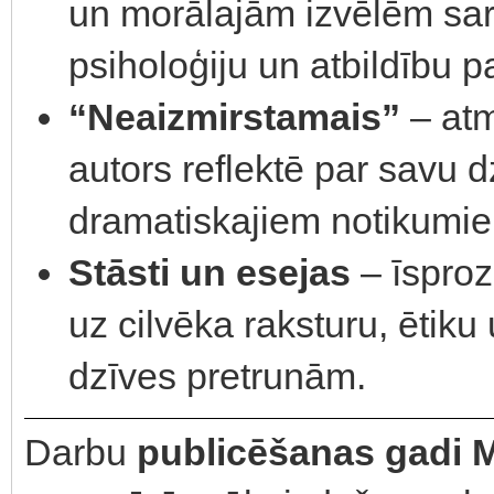
un morālajām izvēlēm sare
psiholoģiju un atbildību
“Neaizmirstamais”
– atm
autors reflektē par savu d
dramatiskajiem notikumie
Stāsti un esejas
– īsproz
uz cilvēka raksturu, ētiku
dzīves pretrunām.
Darbu
publicēšanas gadi M