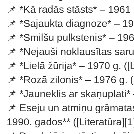
📌 *Kā radās stāsts* – 1961 g.
📌 *Sajaukta diagnoze* – 1963
📌 *Smilšu pulkstenis* – 1964
📌 *Nejauši noklausītas sarun
📌 *Lielā žūrija* – 1970 g. ([L
📌 *Rozā zilonis* – 1976 g. 
📌 *Jauneklis ar skaņuplati* –
📌 Eseju un atmiņu grāmatas
1990. gados** ([Literatūra][1