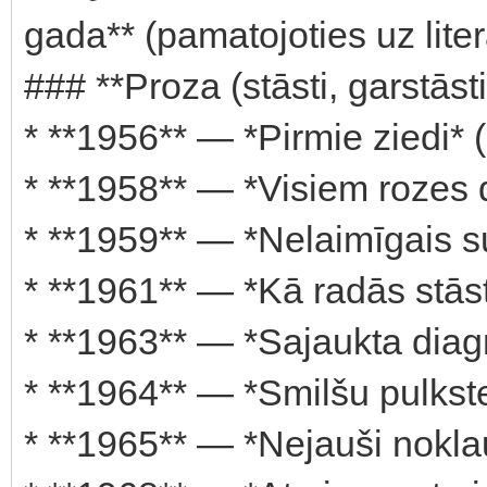
gada** (pamatojoties uz litera
### **Proza (stāsti, garstāsti
* **1956** — *Pirmie ziedi* ([
* **1958** — *Visiem rozes d
* **1959** — *Nelaimīgais sun
* **1961** — *Kā radās stāsts
* **1963** — *Sajaukta diagn
* **1964** — *Smilšu pulksten
* **1965** — *Nejauši noklau