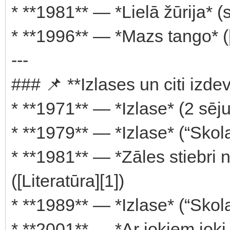
* **1981** — *Lielā žūrija* (s
* **1996** — *Mazs tango* ([
---
### 📌 **Izlases un citi izde
* **1971** — *Izlase* (2 sējum
* **1979** — *Izlase* (“Skolas
* **1981** — *Zāles stiebri
([Literatūra][1])
* **1989** — *Izlase* (“Skolas
* **2001** — *Ar jokiem joki 