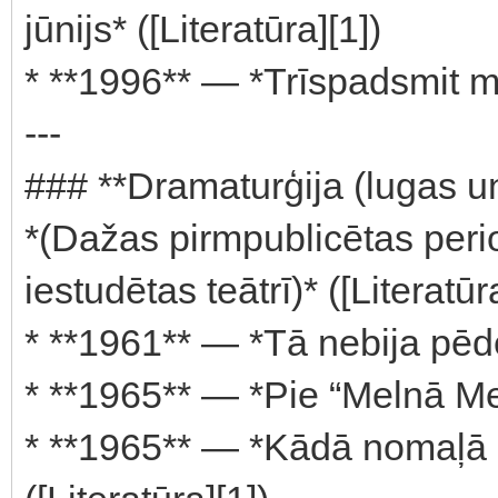
jūnijs* ([Literatūra][1])
* **1996** — *Trīspadsmit mē
---
### **Dramaturģija (lugas un 
*(Dažas pirmpublicētas perio
iestudētas teātrī)* ([Literatūr
* **1961** — *Tā nebija pēdēj
* **1965** — *Pie “Melnā Med
* **1965** — *Kādā nomaļā s