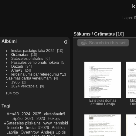
k
Laipni l
Sākums
/
Grāmatas
10
Albūmi
Search in this set
Imulas pastaigu taka 2025
10
Grāmatas
10
Satezeles pilskalns
6
Pasaules čempionāts hokejā
5
Dažadi
34
ArmA3
24
Ierosinājums par referedumu #13
Saeimas darba vērtējumam
4
1905
2
2024 Veiktspēja
9
104 foto
Estētikas domas
Mil
attīstība Latvija
Di
Tagi
ArmA3
2024
2025
ekrānšaviņš
Spēle
2021
2020
Hokejs
#Satezeles pilskalns
www
tehniski
kubele.lv
Imula
#2026
Politika
Latvija
Overthrow
Andrejs Upītis