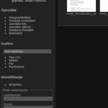
grāmata
Milda Palēviča
Speciālie
Arnis_Koroševskis_redaktori
Arnis_
Visapmeklētākie
Vislabāk novērtētais
Jaunākie foto
Jaunākie albūmi
Gadījuma fotoattēli
Kalendārs
Izvēlne
Tagi
(48)
Meklēt
Par
Paziņojums
Identifikācija
Ielogoties
Ātrais savienojums
Lietotājvārds
Parole