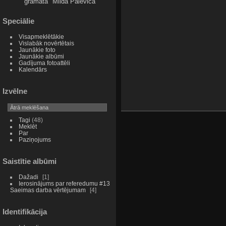
grāmata
Milda Palēviča
Speciālie
Visapmeklētākie
Vislabāk novērtētais
Jaunākie foto
Jaunākie albūmi
Gadījuma fotoattēli
Kalendārs
Izvēlne
Tagi
(48)
Meklēt
Par
Paziņojums
Saistītie albūmi
Dažadi
1
Ierosinājums par referedumu #13
Saeimas darba vērtējumam
4
Identifikācija