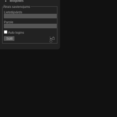
Ielogoties
Ātrais savienojums
Lietotājvārds
Parole
Auto logins