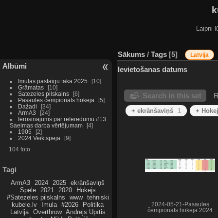
k
Laipni l
Sākums
/
Tags
5
Latvija
Albūmi
Ievietošanas datums
Imulas pastaigu taka 2025
10
Grāmatas
10
Satezeles pilskalns
6
Search in this set
R
Pasaules čempionāts hokejā
5
Dažadi
34
+ ekrānšaviņš
1
+ Hoke
ArmA3
24
Ierosinājums par referedumu #13
Saeimas darba vērtējumam
4
1905
2
2024 Veiktspēja
9
104 foto
Tagi
ArmA3
2024
2025
ekrānšaviņš
Spēle
2021
2020
Hokejs
#Satezeles pilskalns
www
tehniski
kubele.lv
Imula
#2026
Politika
2024-05-21-Pasaules
čempionāts hokejā 2024
Latvija
Overthrow
Andrejs Upītis