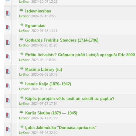
LvSnor
,
2024-10-07 12:22
Izdevniecības
LvSnor
,
2024-09-13 2:55
Egramatas
LvSnor
,
2020-07-28 14:17
Gothards Frīdrihs Stenders (1714-1796)
LvSnor
,
2024-08-25 21:20
Pirātu lielvalsts? Grāmatu pirāti Latvijā apzaguši līdz 8000 
LvSnor
,
2023-08-02 0:38
Maxima Library (ru)
LvSnor
,
2020-03-03 15:48
Ivande Kaija (1876–1942)
LvSnor
,
2024-08-05 0:16
Kāpēc joprojām vērts lasīt un rakstīt uz papīra?
LvSnor
,
2024-07-27 17:54
Kārlis Skalbe (1879 — 1945)
LvSnor
,
2024-07-17 21:29
Ļuba Jakimčuka "Donbasa aprikozes"
LvSnor
,
2024-07-06 22:20