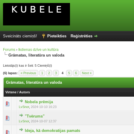
Sveicināts ciemiņš!
Pieteikties
Reģistrēties
Forums
›
Ikdienas dzīve un kultūra
Grāmatas, literatūra un valoda
Lietotājs(i) kas ir šeit: 5 Ciemiņš(i)
(6) lapas:
« Previous
1
2
3
4
5
6
Next »
Grāmatas, literatūra un valoda
Virtene
/
Autors
Nobela prēmija
LvSnor
,
2024-10-10 16:23
"Tvērums"
LvSnor
,
2024-10-07 12:37
Ideja, kā demokratijas pamats