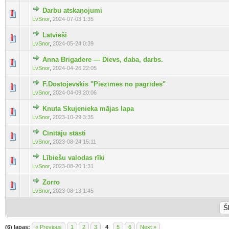
Darbu atskaņojumi
LvSnor
,
2024-07-03 1:35
Latvieši
LvSnor
,
2024-05-24 0:39
Anna Brigadere — Dievs, daba, darbs.
LvSnor
,
2024-04-26 22:05
F.Dostojevskis "Piezīmēs no pagrīdes"
LvSnor
,
2024-04-09 20:06
Knuta Skujenieka mājas lapa
LvSnor
,
2023-10-29 3:35
Cīnītāju stāsti
LvSnor
,
2023-08-24 15:11
Lībiešu valodas rīki
LvSnor
,
2023-08-20 1:31
Zorro
LvSnor
,
2023-08-13 1:45
(6) lapas:
« Previous
1
2
3
4
5
6
Next »