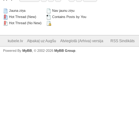
Jauna ziņa
Nav jaunu ziņu
Hot Thread (New)
Contains Posts by You
Hot Thread (No New)
kubele.lv
Atpakaļ uz Augšu
Atvieglotā (Arhiva) versija
RSS Sindikāts
Powered By
MyBB
, © 2002-2026
MyBB Group
.