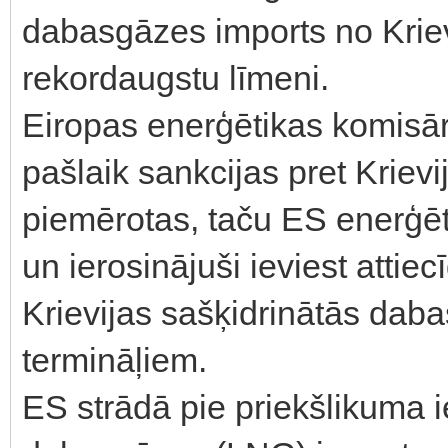
dabasgāzes imports no Krie
rekordaugstu līmeni.
Eiropas enerģētikas komisār
pašlaik sankcijas pret Kriev
piemērotas, taču ES enerģēt
un ierosinājuši ieviest attie
Krievijas sašķidrinātās dab
termināļiem.
ES strādā pie priekšlikuma i