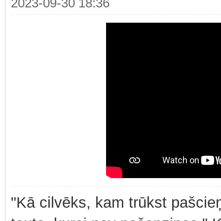
2023-09-30 18:36
"Kā cilvēks, kam trūkst pašcieņ