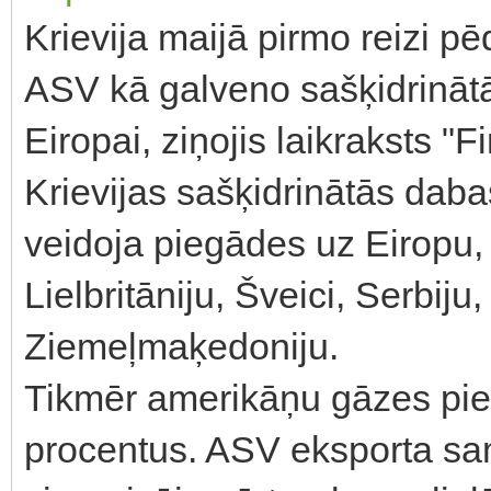
Krievija maijā pirmo reizi p
ASV kā galveno sašķidrināt
Eiropai, ziņojis laikraksts "
Krievijas sašķidrinātās da
veidoja piegādes uz Eiropu,
Lielbritāniju, Šveici, Serbij
Ziemeļmaķedoniju.
Tikmēr amerikāņu gāzes pieg
procentus. ASV eksporta sam