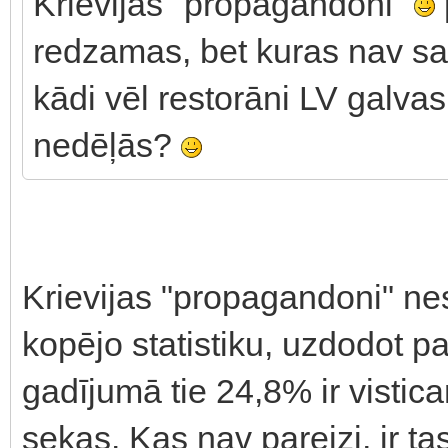
Krievijas "propagandoni"
redzamas, bet kuras nav sap
kādi vēl restorāni LV galvas
nedēļās?
Krievijas "propagandoni" nes
kopējo statistiku, uzdodot p
gadījumā tie 24,8% ir visti
sekas. Kas nav pareizi, ir t