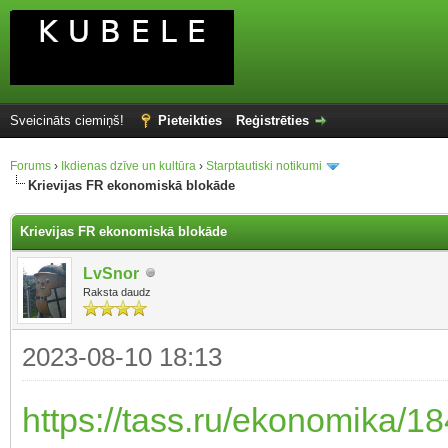
Sveicināts ciemiņš!
Pieteikties
Reģistrēties
Forums
›
Ikdienas dzīve un kultūra
›
Starptautiski notikumi
Krievijas FR ekonomiskā blokāde
Krievijas FR ekonomiskā blokāde
LvSnor
Raksta daudz
2023-08-10 18:13
https://tass.ru/ekonomika/1