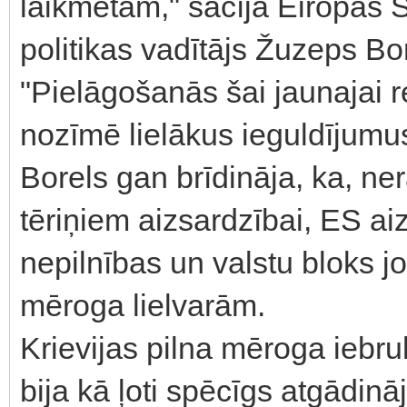
laikmetam," sacīja Eiropas 
politikas vadītājs Žuzeps Bo
"Pielāgošanās šai jaunajai r
nozīmē lielākus ieguldījumus
Borels gan brīdināja, ka, ne
tēriņiem aizsardzībai, ES aiz
nepilnības un valstu bloks j
mēroga lielvarām.
Krievijas pilna mēroga iebr
bija kā ļoti spēcīgs atgādin