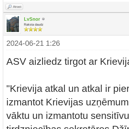
Atrast
LvSnor
Raksta daudz
2024-06-21 1:26
ASV aizliedz tirgot ar Kriev
"Krievija atkal un atkal ir pi
izmantot Krievijas uzņēmum
vāktu un izmantotu sensitīvu
tirdzniecības sekretāres D