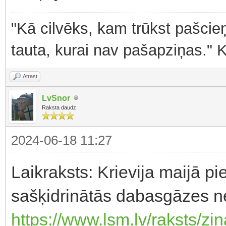
"Kā cilvēks, kam trūkst pašcieņ
tauta, kurai nav pašapziņas." 
Atrast
LvSnor
Raksta daudz
2024-06-18 11:27
Laikraksts: Krievija maijā pi
sašķidrinātās dabasgāzes 
https://www.lsm.lv/raksts/zi