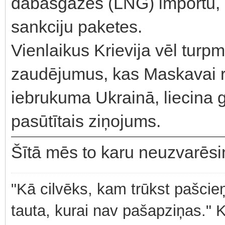
dabasgāzes (LNG) importu, 
sankciju paketes.
Vienlaikus Krievija vēl tur
zaudējumus, kas Maskavai r
iebrukuma Ukrainā, liecin
pasūtītais ziņojums.
Šītā mēs to karu neuzvarēs
"Kā cilvēks, kam trūkst pašcieņ
tauta, kurai nav pašapziņas." 