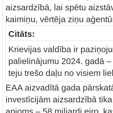
aizsardzībā, lai spētu aizst
kaimiņu, vērtēja ziņu aģentū
Citāts:
Krievijas valdība ir paziņoj
palielinājumu 2024. gadā –
teju trešo daļu no visiem lie
EAA aizvadītā gada pārskat
investīcijām aizsardzībā tika
apjoms – 58 miljardi eiro, ka