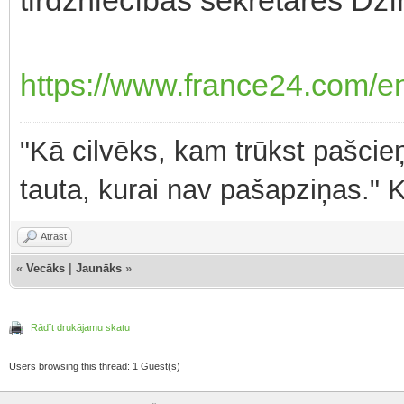
https://www.france24.com/en
"Kā cilvēks, kam trūkst pašcieņ
tauta, kurai nav pašapziņas." 
Atrast
«
Vecāks
|
Jaunāks
»
Rādīt drukājamu skatu
Users browsing this thread: 1 Guest(s)