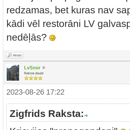
redzamas, bet kuras nav sap
kādi vēl restorāni LV galvasp
nedēļās?
Atrast
LvSnor
Raksta daudz
2023-08-26 17:22
Zigfrids Raksta: