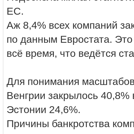
ЕС.
Аж 8,4% всех компаний за
по данным Евростата. Это
всё время, что ведётся ста
Для понимания масштабов 
Венгрии закрылось 40,8% в
Эстонии 24,6%.
Причины банкротства комп