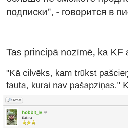
подписки", - говорится в п
Tas principā nozīmē, ka KF a
"Kā cilvēks, kam trūkst pašcieņ
tauta, kurai nav pašapziņas." 
Atrast
hobbit_lv
Raksta