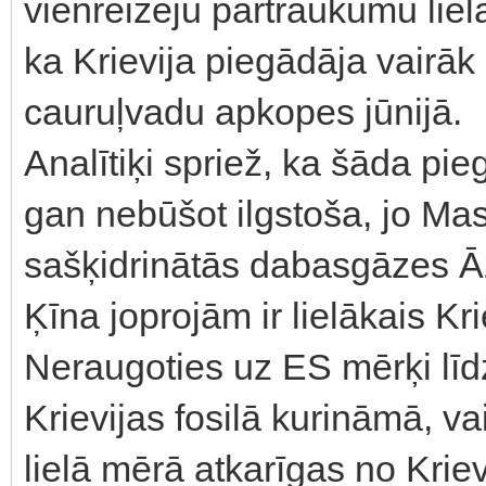
vienreizēju pārtraukumu liel
ka Krievija piegādāja vairāk
cauruļvadu apkopes jūnijā.
Analītiķi spriež, ka šāda pi
gan nebūšot ilgstoša, jo Ma
sašķidrinātās dabasgāzes Āz
Ķīna joprojām ir lielākais Kri
Neraugoties uz ES mērķi līd
Krievijas fosilā kurināmā, va
lielā mērā atkarīgas no Krie