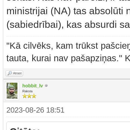
ministrijai (NA) tas absolūti
(sabiedrībai), kas absurdi s
"Kā cilvēks, kam trūkst pašcieņ
tauta, kurai nav pašapziņas." 
Atrast
hobbit_lv
Raksta
2023-08-26 18:51