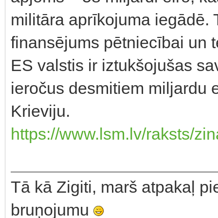
militāra aprīkojuma iegādē.
finansējums pētniecībai un te
ES valstis ir iztukšojušas s
ieročus desmitiem miljardu ei
Krieviju.
https://www.lsm.lv/raksts/z
Tā kā Zigiti, marš atpakaļ pi
bruņojumu