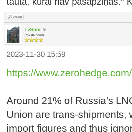
tauta, kurai nav pašapziņas." 
Atrast
LvSnor
Raksta daudz
2023-11-30 15:59
https://www.zerohedge.com/
Around 21% of Russia’s LN
Union are trans-shipments, wh
import figures and thus ign