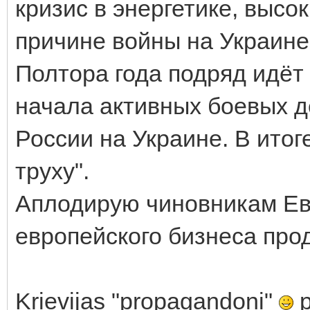
кризис в энергетике, высо
причине войны на Украине
Полтора года подряд идёт 
начала активных боевых д
России на Украине. В итог
труху".
Аплодирую чиновникам Ев
европейского бизнеса прод
Krievijas "propagandoni"
p