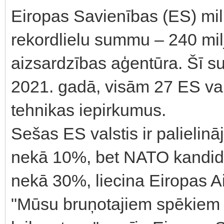
Eiropas Savienības (ES) mili
rekordlielu summu – 240 milj
aizsardzības aģentūra. Šī s
2021. gadā, visām 27 ES vals
tehnikas iepirkumus.
Sešas ES valstis ir palielin
nekā 10%, bet NATO kandidāt
nekā 30%, liecina Eiropas A
"Mūsu bruņotajiem spēkiem