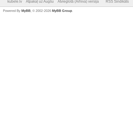
kubele.lv
Atpakaļ uz Augšu
Atvieglotā (Arhiva) versija
RSS Sindikāts
Powered By
MyBB
, © 2002-2026
MyBB Group
.