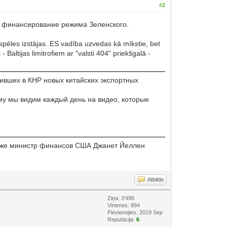
#2
т финансирование режима Зеленского.
o spēles izstājas. ES vadība uzvedas kā mīkstie, bet
 Baltijas limitrofiem ar "valsti 404" priekšgalā -
пивших в КНР новых китайских экспортных
му мы видим каждый день на видео, которые
 даже министр финансов США Джанет Йеллен
Atbilde
Ziņa: 3'496
Virtenes: 894
Pievienojies: 2019 Sep
Reputācija:
6