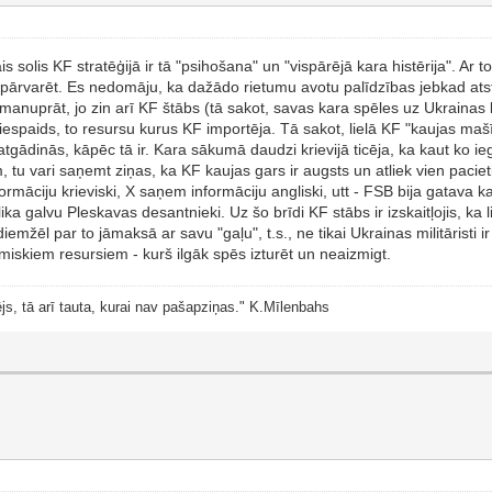
 solis KF stratēģijā ir tā "psihošana" un "vispārējā kara histērija". Ar to 
 pārvarēt. Es nedomāju, ka dažādo rietumu avotu palīdzības jebkad atst
 manuprāt, jo zin arī KF štābs (tā sakot, savas kara spēles uz Ukrainas k
iespaids, to resursu kurus KF importēja. Tā sakot, lielā KF "kaujas maš
atgādinās, kāpēc tā ir. Kara sākumā daudzi krievijā ticēja, ka kaut ko ie
tu vari saņemt ziņas, ka KF kaujas gars ir augsts un atliek vien paciet
 informāciju krieviski, X saņem informāciju angliski, utt - FSB bija gat
lika galvu Pleskavas desantnieki. Uz šo brīdi KF stābs ir izskaitļojis, ka
iemžēl par to jāmaksā ar savu "gaļu", t.s., ne tikai Ukrainas militāristi
miskiem resursiem - kurš ilgāk spēs izturēt un neaizmigt.
js, tā arī tauta, kurai nav pašapziņas." K.Mīlenbahs