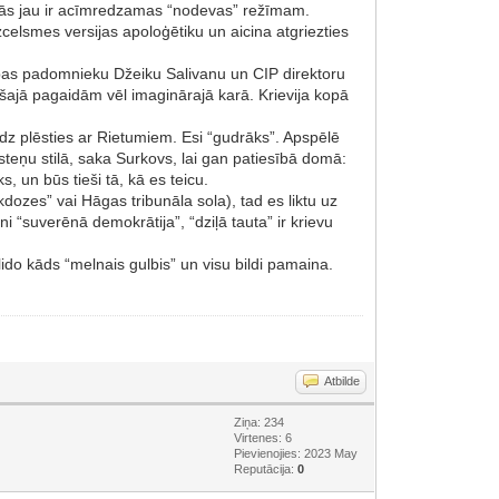
t tās jau ir acīmredzamas “nodevas” režīmam.
zcelsmes versijas apoloģētiku un aicina atgriezties
bas padomnieku Džeiku Salivanu un CIP direktoru
šajā pagaidām vēl imaginārajā karā. Krievija kopā
eidz plēsties ar Rietumiem. Esi “gudrāks”. Apspēlē
ksteņu stilā, saka Surkovs, lai gan patiesībā domā:
, un būs tieši tā, kā es teicu.
kdozes” vai Hāgas tribunāla sola), tad es liktu uz
i “suverēnā demokrātija”, “dziļā tauta” ir krievu
tlido kāds “melnais gulbis” un visu bildi pamaina.
Atbilde
Ziņa: 234
Virtenes: 6
Pievienojies: 2023 May
Reputācija:
0