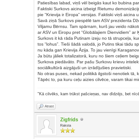
Patiesības labad, viņš vēl beigās kaut ko bubina p
Faktiski Surkovs aicina izbeigt Rietumu demonizāciju
pie “Krievija ir Eiropa” versijas. Faktiski viņš aicin
Savā ziņā Surkovs piespēlē tam ASV prezidenta Džo
Viljamu Bērnsu. Tam spārnam, kurš jau veido nākotn
ar ASV un Eiropu pret “Globālajiem Dienvidiem” ar 
Surkovs it kā rāda Putinam izeju no tā strupceļa, kur
tos “lohus”. Tieši šādā valodā, jo Putins tikai tādu
nu kāda gan Krievija Āzija. To jau vienīgi Karaganov
Ja būtu jāliek totalizatorā, kuru no šiem ceļiem beig
Surkova piedāvāto. Par pašu Surkovu krievu intelektuā
sociālkultūrā aizgājuši un izrādījušies pravietiski.
No otras puses, nekad politikā ilgstoši nenotiek tā, 
Tāpēc to, pa kuru ceļu aizies cilvēce, varam tikai mi
"Kā cilvēks, kam trūkst pašcieņas, nav dīdzējs, bet nīcē
Atrast
Zigfrids
Raksta