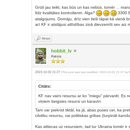
Grūti jau teikt, kas būs un kas nebūs, tomēr ... ma
līdz kvalitātes kontrolierim. Alga?
3300 Eu
atalgojums. Domāju, drīz vien tieši tāpat kā vienā br
arī KF ir atstājusi attīstības ziņā dievzemīti sev aiz
Atrast
hobbit_lv
Raksta
2023-10-02 21:27
(This post was last modified: 2023-10-02 21:37 by
Citāts:
KF nav vairs resursu ar ko "miegu" pārvarēt. Es n
viņiem beigsies resursi un karavīri.
Tam var piekrist tiktāl, ka jā, abas puses cer, ka pre
cilvēku resursu, vai politiskas gribas (turpināt karo
Kas attiecas uz resursiem, tad tur Ukraina tomēr ir s