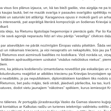
a visus šos plānus izjauca, un, kā tas bieži gadās, viss aizgāja ne pa t
ķirts kaujas laukā, bet ne mazāk svarīga ir pasaules svarīgāko spēlētāju n
istiski un saturiski ļoti atšķirīgi. Karaganova opuss ir mokoši garš un ar
rēts interesantā, pat asprātīgā literārā kompozīcijā un šodienas Krievijai
olkarš
sta ideju, ka Rietumu ilgstošajai hegemonijai ir pienācis gals. Par šo Ka
 tie savā agonijā neparautu līdzi arī visu pārējo “veselīgo” cilvēces da
par atsevišķām ne pārāk nozīmīgām Eiropas valstu pilsētām. Šāda vei
i un nākamais trieciens, ja viņi nesapratīs un nekapitulēs, būs jau pa 
 Rietumos esot aizmirsuši baidīties no kodolkara. Viņš norāda uz, viņa
udz lielākiem apdraudējumiem uzskatot “visādus nebūtiskus niekus”, pi
diem.
ēmums, ka jebkura kodolieroču izmantošana novedīšot pie eskalācijas un 
odoluzbrukumu reaģēšot ar atbildes triecienu pa Krievijas bruņotajiem sp
neatbildēs, jo pa nepubliskiem, diplomātiskiem kanāliem tiks nodots ska
ietumos, bet pašu mājās, tieši otrādi, jāiedveš pārliecība, ka tas, kur
katuves, dodot vietu jaunajiem “nākotnes” spēkiem, kurus iemiesojot Kriev
 no tālienes. Ar portugāļu jūrasbraucēja Vasko da Gamas slaveno kuģoju
 kontaktus ar Kalkutas radžu un turienes ietekmīgo valdnieku svētīto J