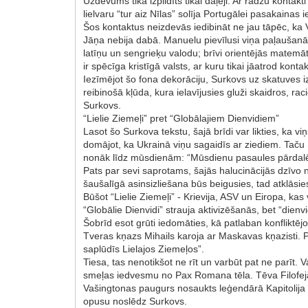
Uzdevums tika izpildīts tikai daļēji. Ar radžu kontakti
lielvaru “tur aiz Nīlas” solīja Portugālei pasakainas i
Šos kontaktus neizdevās iedibināt ne jau tāpēc, ka V
Jāņa nebija dabā. Manuelu pievīlusi viņa paļaušanās “
latīņu un sengrieķu valodu; brīvi orientējās matemātik
ir spēcīga kristīgā valsts, ar kuru tikai jāatrod kont
Iezīmējot šo fona dekorāciju, Surkovs uz skatuves iz
reibinošā kļūda, kura ielavījusies gluži skaidros, r
Surkovs.
“Lielie Ziemeļi” pret “Globālajiem Dienvidiem”
Lasot šo Surkova tekstu, šajā brīdi var likties, ka v
domājot, ka Ukrainā viņu sagaidīs ar ziediem. Taču 
nonāk līdz mūsdienām: “Mūsdienu pasaules pārdalē
Pats par sevi saprotams, šajās halucinācijās dzīvo ne
šaušalīgā asinsizliešana būs beigusies, tad atklāsie
Būšot “Lielie Ziemeļi” - Krievija, ASV un Eiropa, kas
“Globālie Dienvidi” strauja aktivizēšanās, bet “die
Šobrīd esot grūti iedomāties, kā patlaban konfliktēj
Tveras kņazs Mihails karoja ar Maskavas kņazisti. Pē
saplūdīs Lielajos Ziemeļos”.
Tiesa, tas nenotikšot ne rīt un varbūt pat ne parīt. 
smeļas iedvesmu no Pax Romana tēla. Tēva Filofeja v
Vašingtonas paugurs nosaukts leģendārā Kapitolija v
opusu noslēdz Surkovs.