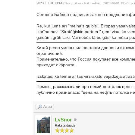
2023-10-01 13:41
(This post was last modified: 2023-10-01 13:43 by
Сегодня Байден подписал закон о продлении фи
Re, kur jums arī "melnais gulbis". Eiropas vasaļvals
izbrīna nav. "Stratēģiskie partneri" ņem visu, ko vien
gaidāmi grūti laiki. Vai nebūs tā beigās, ka mūsu 
Китай резко уменьшил поставки дронов и их ком
ограничений.
Примечательно, что Россия покупает все компл
приходят с фронта.
Izskatās, ka tēmai ar tās virsrakstu vajadzēja atrasti
Помню, рассказывали про некий «потолок цены 
публично призналась: "цена на нефть потолка не
Atrast
LvSnor
Raksta daudz