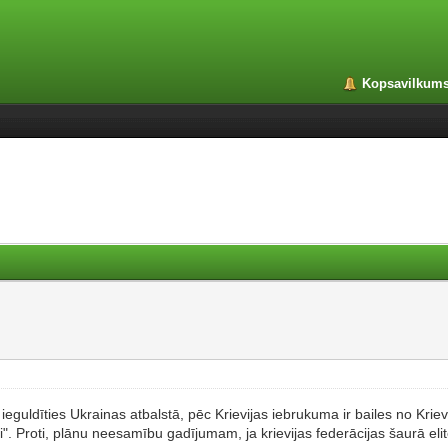
Kopsavilkum
ieguldīties Ukrainas atbalstā, pēc Krievijas iebrukuma ir bailes no Kriev
di". Proti, plānu neesamību gadījumam, ja krievijas federācijas šaurā eli