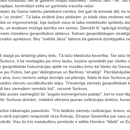
 tika nodibināti, bet ar galveno Indijas valdnieku - svētīto Jāni - ne. Tas 
espējas, kontrolējot zelta un garšvielu tranzīta ceļus.
asko da Gama nebūtu pietiekami centies, bet gan tā iemesla dēļ, ka nekā
uz zinātni”. Tā laika zinātnē (bez pēdiņām, jo tolaik citas zinātnes nebij
ā un trigonometrijā; bija lasījuši visus tā laika intelektuālo spīdekļu dar
akts, un iestāsies mūžīgā laimība virs zemes. Diemžēl šī “spēcīgā kristīgā 
vieto mūsdienu ģeopolitiskos aktierus. Katram ģeopolitiskajam stratēģim 
acionālos aprēķinos. Bez “svētītā Jāņa” faktora kā galvenā dzinējspēka ne
iņš staigā pa ārkārtīgi plānu ledu. Tā taču kliedzoša ķecerība. Tas taču 
Surkovs, it kā nestaigātu pa mīnu lauku, turpina spriedelēt par cilvēk
 ģeopolitiskās halucinācijas spēlē ne mazāku lomu kā Vasko da Gamas
 jau Putins, bet gan Vašingtonas un Berlīnes “stratēģi”. Pārrēķinājušies
s aina, kuru neviens nebija domājis vai plānojis. Kāda tā būs Surkova j
 veidos vienotu sociālkulturālo telpu. Trīsvienīgs ziemeļu ģeopolitiskais 
nvidi bez ziemeļiem nemēdz būt”, rezumē Surkovs.
ošās puses sasniegšot šo “augsto konverģences pakāpi”, bet to esot tikp
c Surkova domām, notiekot vētraina jaunas civilizācijas sintēze, kuras 
Varbūt nākamajās paaudzēs. “Trīs lielākās ziemeļu civilizācijas: krievu, 
ārdi joprojām neapzināti virza Krieviju, Eiropas Savienība par savu pri
ārdā. Visu šo trīs metakultūru pirmkods ir ielikts Homēra “Iliādā” un E