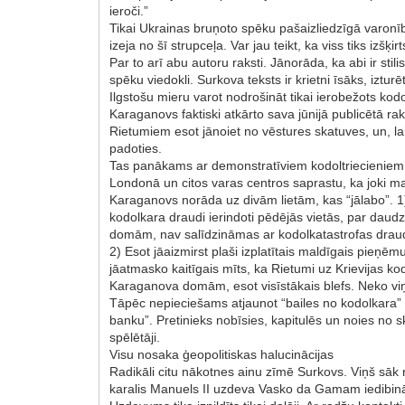
ieroči.”
Tikai Ukrainas bruņoto spēku pašaizliedzīgā varonīb
izeja no šī strupceļa. Var jau teikt, ka viss tiks izš
Par to arī abu autoru raksti. Jānorāda, ka abi ir stil
spēku viedokli. Surkova teksts ir krietni īsāks, iztu
Ilgstošu mieru varot nodrošināt tikai ierobežots kod
Karaganovs faktiski atkārto sava jūnijā publicētā rak
Rietumiem esot jānoiet no vēstures skatuves, un, lai
padoties.
Tas panākams ar demonstratīviem kodoltriecieniem 
Londonā un citos varas centros saprastu, ka joki maz
Karaganovs norāda uz divām lietām, kas “jālabo”. 1)
kodolkara draudi ierindoti pēdējās vietās, par da
domām, nav salīdzināmas ar kodolkatastrofas drau
2) Esot jāaizmirst plaši izplatītais maldīgais pieņ
jāatmasko kaitīgais mīts, ka Rietumi uz Krievijas k
Karaganova domām, esot visīstākais blefs. Neko viņi 
Tāpēc nepieciešams atjaunot “bailes no kodolkara” R
banku”. Pretinieks nobīsies, kapitulēs un noies no s
spēlētāji.
Visu nosaka ģeopolitiskas halucinācijas
Radikāli citu nākotnes ainu zīmē Surkovs. Viņš sāk
karalis Manuels II uzdeva Vasko da Gamam iedibināt