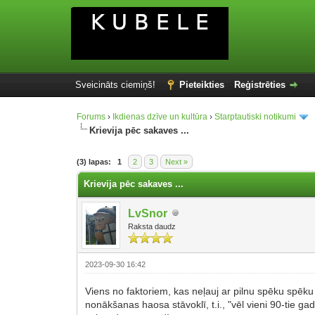
Sveicināts ciemiņš!
Pieteikties
Reģistrēties
Forums
›
Ikdienas dzīve un kultūra
›
Starptautiski notikumi
Krievija pēc sakaves ...
(3) lapas:
1
2
3
Next »
Krievija pēc sakaves ...
LvSnor
Raksta daudz
2023-09-30 16:42
Viens no faktoriem, kas neļauj ar pilnu spēku spēku 
nonākšanas haosa stāvoklī, t.i., "vēl vieni 90-tie ga