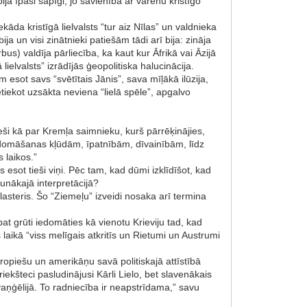
bija īpaši sāpīgi, jo savienība ar varenu kristīgo
da kristīgā lielvalsts “tur aiz Nīlas” un valdnieka
a un visi zinātnieki patiešām tādi arī bija: zināja
bus) valdīja pārliecība, ka kaut kur Āfrikā vai Āzijā
lielvalsts” izrādījās ģeopolitiska halucinācija.
esot savs “svētītais Jānis”, sava mīļākā ilūzija,
tiekot uzsākta neviena “lielā spēle”, apgalvo
tieši kā par Kremļa saimnieku, kurš pārrēķinājies,
u domāšanas kļūdām, īpatnībām, dīvainībām, līdz
 laikos.”
 esot tieši viņi. Pēc tam, kad dūmi izklīdīšot, kad
aunākajā interpretācijā?
klasteris. Šo “Ziemeļu” izveidi nosaka arī termina
at grūti iedomāties kā vienotu Krieviju tad, kad
laikā “viss melīgais atkritīs un Rietumi un Austrumi
eiropiešu un amerikāņu savā politiskajā attīstībā
ekšteci pasludinājusi Kārli Lielo, bet slavenākais
vaņģēlijā. To radniecība ir neapstrīdama,” savu