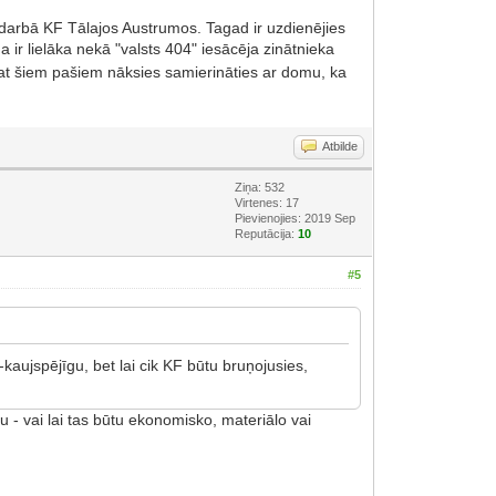
s darbā KF Tālajos Austrumos. Tagad ir uzdienējies
 ir lielāka nekā "valsts 404" iesācēja zinātnieka
 tāpat šiem pašiem nāksies samierināties ar domu, ka
Atbilde
Ziņa: 532
Virtenes: 17
Pievienojies: 2019 Sep
Reputācija:
10
#5
aujspējīgu, bet lai cik KF būtu bruņojusies,
ru - vai lai tas būtu ekonomisko, materiālo vai