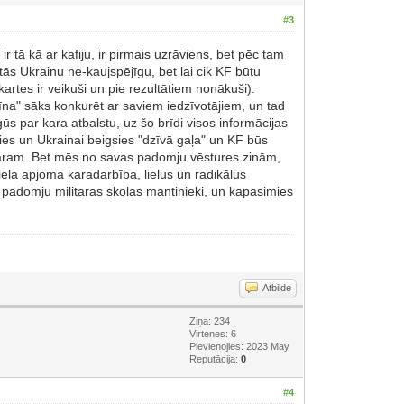
#3
ir tā kā ar kafiju, ir pirmais uzrāviens, bet pēc tam
ās Ukrainu ne-kaujspējīgu, bet lai cik KF būtu
artes ir veikuši un pie rezultātiem nonākuši).
īna" sāks konkurēt ar saviem iedzīvotājiem, un tad
gūs par kara atbalstu, uz šo brīdi visos informācijas
ies un Ukrainai beigsies "dzīvā gaļa" un KF būs
ava karam. Bet mēs no savas padomju vēstures zinām,
 liela apjoma karadarbība, lielus un radikālus
 ir padomju militarās skolas mantinieki, un kapāsimies
Atbilde
Ziņa: 234
Virtenes: 6
Pievienojies: 2023 May
Reputācija:
0
#4