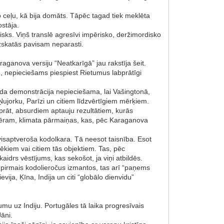
o ceļu, kā bija domāts. Tāpēc tagad tiek meklēta
ostāja.
haisks. Viņš translē agresīvi impērisko, deržimordisko
 izskatās pavisam neparasti.
raganova versiju “Neatkarīgā” jau rakstīja šeit.
ļu, nepieciešams piespiest Rietumus labprātīgi
da demonstrācija nepieciešama, lai Vašingtonā,
Ņujorku, Parīzi un citiem līdzvērtīgiem mērķiem.
prāt, absurdiem aptauju rezultātiem, kurās
emēram, klimata pārmaiņas, kas, pēc Karaganova
visaptveroša kodolkara. Tā neesot taisnība. Esot
ēkiem vai citiem tās objektiem. Tas, pēc
idrs vēstījums, kas sekošot, ja viņi atbildēs.
š pirmais kodolieročus izmantos, tas arī “paņems
ija, Ķīna, Indija un citi “globālo dienvidu”
mu uz Indiju. Portugāles tā laika progresīvais
āni.