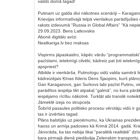
valsts domā tagad!
Putinam uz galda divi nākotnes scenāriji – Karaga
Krievijas informatīvajā telpā vienlaikus parādījušies 
raksts izdevumā “Russia in Global Affairs” “Kā nepi
29.09.2023. Bens Latkovskis
Abonē digitālo avīzi
Neatkariga.lv bez maksas
Vispirms jāpaskaidro, kāpēc vārdu “programmatiski” i
pazīstami, ietekmīgi cilvēki, kādreiz pat ļoti ietek
apspriest?
Atbilde ir vienkārša. Putinologu vidū valda samērā lie
kādreizējais Ķīnas līderis Dens Sjaopins, kurš plān
Gan Karaganovs, gan Surkovs labi pazīst Putinu, viņ
parādītos iespēja tikt atpakaļ “galmā”, no kura pārāk
iespējamo rīcību nākotnē. Turklāt abi translē notei
Jāmeklē izeja no strupceļa
Šobrīd pasaules politisko procesu vērotāju vidū ir g
tas ir izvērties tagad.
Plāns balstījās uz pieņēmumu, ka Ukrainas prezident
haoss un armija padosies kā Krimā 2014. gadā. Kriev
Jānorāda, ka tas nebija tikai “paralēlā realitātē” d
kara pirmajā dienā piedāvāja Zelenskim transportu,