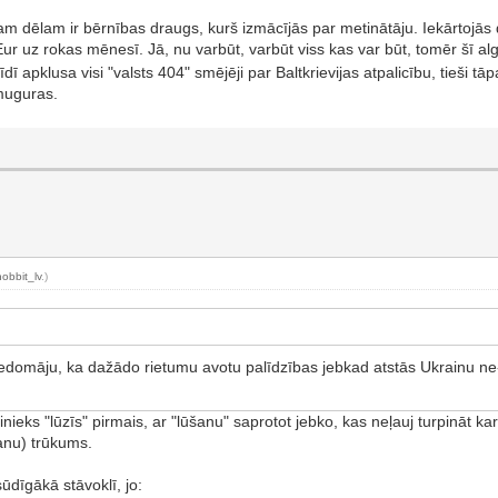
nam dēlam ir bērnības draugs, kurš izmācījās par metinātāju. Iekārtojā
r uz rokas mēnesī. Jā, nu varbūt, varbūt viss kas var būt, tomēr šī alga
īdī apklusa visi "valsts 404" smējēji par Baltkrievijas atpalicību, tieši
 muguras.
hobbit_lv
.)
edomāju, ka dažādo rietumu avotu palīdzības jebkad atstās Ukrainu ne-k
tinieks "lūzīs" pirmais, ar "lūšanu" saprotot jebko, kas neļauj turpināt ka
šanu) trūkums.
ūdīgākā stāvoklī, jo: