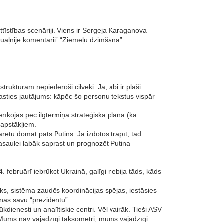
 attīstības scenāriji. Viens ir Sergeja Karaganova
tuaļnije komentarii” “Ziemeļu dzimšana”.
ruktūrām nepiederoši cilvēki. Jā, abi ir plaši
 rasties jautājums: kāpēc šo personu tekstus vispār
 nerīkojas pēc ilgtermiņa stratēģiskā plāna (kā
 apstākļiem.
ētu domāt pats Putins. Ja izdotos trāpīt, tad
 pasaulei labāk saprast un prognozēt Putina
. februārī iebrūkot Ukrainā, galīgi nebija tāds, kāds
ks, sistēma zaudēs koordinācijas spējas, iestāsies
inās savu “prezidentu”.
dienesti un analītiskie centri. Vēl vairāk. Tieši ASV
 “Mums nav vajadzīgi taksometri, mums vajadzīgi