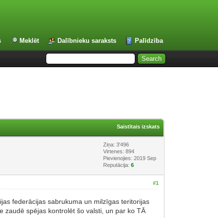
s
Meklēt
Dalībnieku saraksts
Palīdzība
Saistītais izskats
Ziņa: 3'496
Virtenes: 894
Pievienojies: 2019 Sep
Reputācija:
6
#1
ijas federācijas sabrukuma un milzīgas teritorijas
te zaudē spējas kontrolēt šo valsti, un par ko TĀ