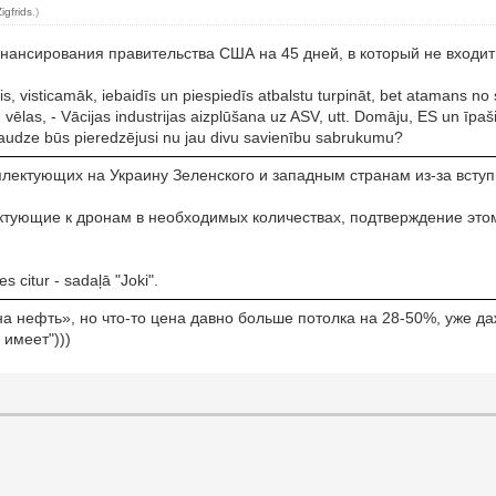
Zigfrids
.)
нансирования правительства США на 45 дней, в который не входи
tis, visticamāk, iebaidīs un piespiedīs atbalstu turpināt, bet atamans n
 vēlas, - Vācijas industrijas aizplūšana uz ASV, utt. Domāju, ES un īpaši -
paaudze būs pieredzējusi nu jau divu savienību sabrukumu?
плектующих на Украину Зеленского и западным странам из-за всту
ектующие к дронам в необходимых количествах, подтверждение это
es citur - sadaļā "Joki".
на нефть», но что-то цена давно больше потолка на 28-50%, уже
 имеет")))