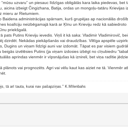
ar “mūsu uzvaru” un piesauc līdzīgas obligātās kara laika piedevas, be
, aicina izbeigt Čingizhana, Batija, ordas un mongoļu-tatāru Krievijas i
a uz mieru ar Rietumiem.
 Baidena administrācijas spārnam, kurš grupējas ap nacionālās drošī
es koalīciju neizbēgamajā karā ar Ķīnu un Krieviju redz kā sabiedroto 
Ķīnu priekšgalā.
ā pats Putins Krieviju ievedis. Viņš it kā saka: Vladimir Vladimirovič, b
 spēj dzirdēt. Nekādas piekāpšanās vai draudzības. Viltīga apspēle uzpir
s, Dugins un viņam līdzīgi auni var izdomāt. Tāpat es par visiem gudrāks
u beigās izvēlēsies Putins (ja viņam izdosies izbēgt no cīņubiedru “taba
lās aprindas vienmēr ir vīpsnājušas kā iznireli, bet viņa radītie jēdzien
kā plānots vai prognozēts. Agri vai vēlu kaut kas aiziet ne tā. Vienmēr a
nēt.
js, tā arī tauta, kurai nav pašapziņas." K.Mīlenbahs