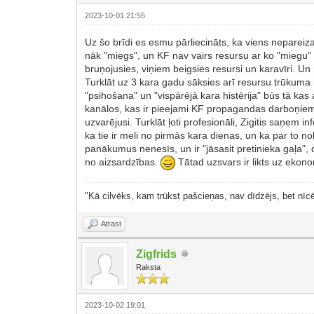
2023-10-01 21:55
Uz šo brīdi es esmu pārliecināts, ka viens nepareizais
nāk "miegs", un KF nav vairs resursu ar ko "miegu"
bruņojusies, viņiem beigsies resursi un karavīri. Un
Turklāt uz 3 kara gadu sāksies arī resursu trūkuma 
"psihošana" un "vispārējā kara histērija" būs tā kas 
kanālos, kas ir pieejami KF propagandas darboņiem, 
uzvarējusi. Turklāt ļoti profesionāli, Zigitis saņem
ka tie ir meli no pirmās kara dienas, un ka par to no
panākumus nenesīs, un ir "jāsasit pretinieka gaļa", d
no aizsardzības.
Tātad uzsvars ir likts uz ekono
"Kā cilvēks, kam trūkst pašcieņas, nav dīdzējs, bet nīcē
Atrast
Zigfrids
Raksta
2023-10-02 19:01