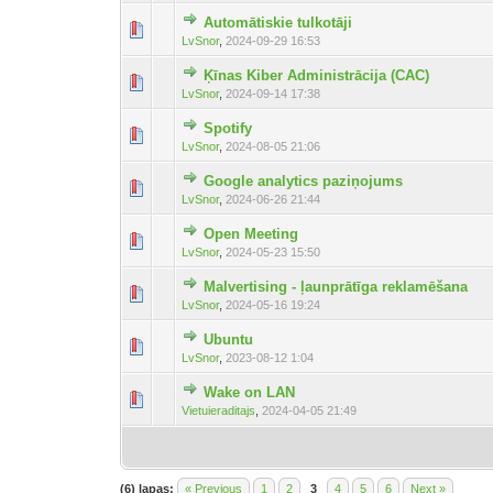
Automātiskie tulkotāji
LvSnor
,
2024-09-29 16:53
Ķīnas Kiber Administrācija (CAC)
LvSnor
,
2024-09-14 17:38
Spotify
LvSnor
,
2024-08-05 21:06
Google analytics paziņojums
LvSnor
,
2024-06-26 21:44
Open Meeting
LvSnor
,
2024-05-23 15:50
Malvertising - ļaunprātīga reklamēšana
LvSnor
,
2024-05-16 19:24
Ubuntu
LvSnor
,
2023-08-12 1:04
Wake on LAN
Vietuieraditajs
,
2024-04-05 21:49
(6) lapas:
« Previous
1
2
3
4
5
6
Next »