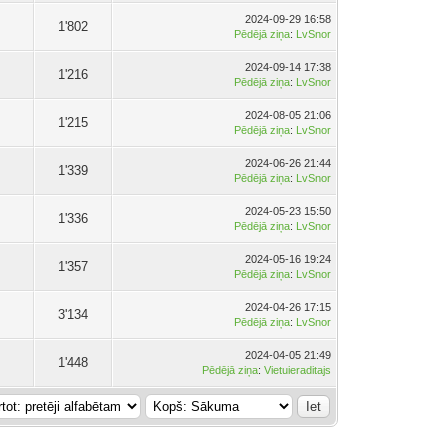
2024-09-29 16:58
1'802
Pēdējā ziņa
:
LvSnor
2024-09-14 17:38
1'216
Pēdējā ziņa
:
LvSnor
2024-08-05 21:06
1'215
Pēdējā ziņa
:
LvSnor
2024-06-26 21:44
1'339
Pēdējā ziņa
:
LvSnor
2024-05-23 15:50
1'336
Pēdējā ziņa
:
LvSnor
2024-05-16 19:24
1'357
Pēdējā ziņa
:
LvSnor
2024-04-26 17:15
3'134
Pēdējā ziņa
:
LvSnor
2024-04-05 21:49
1'448
Pēdējā ziņa
:
Vietuieraditajs