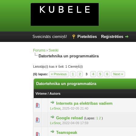
Sveicināts ciemiņš!
Pieteikties
Reģistrēties
Forums
›
Sveiki
Datortehnika un programmatūra
Lietotājs(i) kas ir šeit: 1 Ciemiņš(i)
(6) lapas:
« Previous
1
2
3
4
5
6
Next »
Datortehnika un programmatūra
Virtene
/
Autors
Internets pa elektrības vadiem
LvSnor
,
2025-02-05 21:40
Google reload
(Lapas:
1
2
)
LvSnor
,
2022-04-09 17:59
Teamspeak