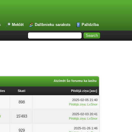
s
Meklēt
Dalībnieku saraksts
Palīdzība
Atzīmēt šo forumu ka lasītu
ldes
Skati
Pēdējā ziņa
[
asc
]
2025-02-05 21:40
898
Pēdējā ziņa
:
LvSnor
2025-02-03 20:41
0
15'493
Pēdējā ziņa
:
LvSnor
2025-01-26 1:46
929