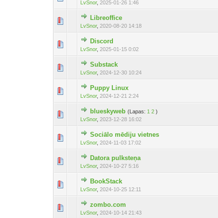
LvSnor
,
2025-01-26 1:46
Libreoffice
LvSnor
,
2020-08-20 14:18
Discord
LvSnor
,
2025-01-15 0:02
Substack
LvSnor
,
2024-12-30 10:24
Puppy Linux
LvSnor
,
2024-12-21 2:24
blueskyweb
(Lapas:
1
2
)
LvSnor
,
2023-12-28 16:02
Sociālo mēdiju vietnes
LvSnor
,
2024-11-03 17:02
Datora pulksteņa
LvSnor
,
2024-10-27 5:16
BookStack
LvSnor
,
2024-10-25 12:11
zombo.com
LvSnor
,
2024-10-14 21:43