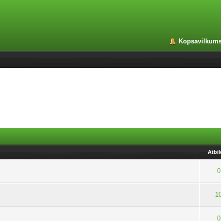
Kopsavilkum
Atbi
0
1
0