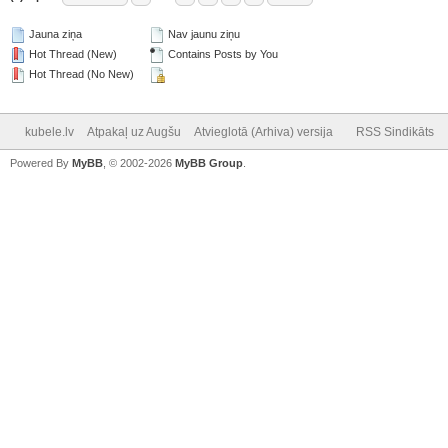
Jauna ziņa
Nav jaunu ziņu
Hot Thread (New)
Contains Posts by You
Hot Thread (No New)
kubele.lv
Atpakaļ uz Augšu
Atvieglotā (Arhiva) versija
RSS Sindikāts
Powered By
MyBB
, © 2002-2026
MyBB Group
.