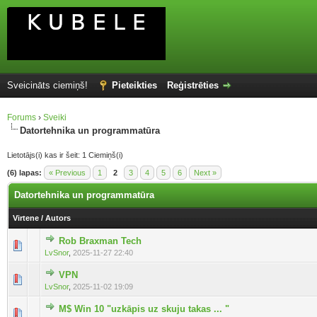
Sveicināts ciemiņš!
Pieteikties
Reģistrēties
Forums
›
Sveiki
Datortehnika un programmatūra
Lietotājs(i) kas ir šeit: 1 Ciemiņš(i)
(6) lapas:
« Previous
1
2
3
4
5
6
Next »
Datortehnika un programmatūra
Virtene
/
Autors
Rob Braxman Tech
LvSnor
,
2025-11-27 22:40
VPN
LvSnor
,
2025-11-02 19:09
M$ Win 10 "uzkāpis uz skuju takas ... "