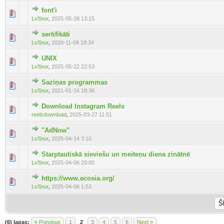
font'i
LvSnor
,
2025-05-28 13:15
sertifikāti
LvSnor
,
2020-11-09 18:34
UNIX
LvSnor
,
2025-05-22 22:53
Saziņas programmas
LvSnor
,
2021-01-16 18:36
Download Instagram Reels
reelsdownload
,
2025-03-27 11:51
"AdNow"
LvSnor
,
2025-04-14 3:10
Starptautiskā sieviešu un meiteņu diena zinātnē
LvSnor
,
2025-04-06 20:00
https://www.ecosia.org/
LvSnor
,
2025-04-06 1:53
(6) lapas:
« Previous
1
2
3
4
5
6
Next »