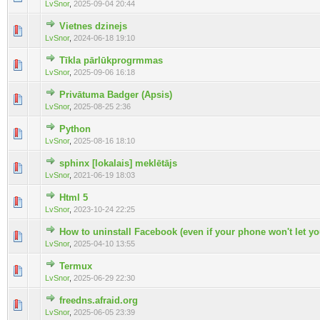
LvSnor
,
2025-09-04 20:44
Vietnes dzinejs
LvSnor
,
2024-06-18 19:10
Tīkla pārlūkprogrmmas
LvSnor
,
2025-09-06 16:18
Privātuma Badger (Apsis)
LvSnor
,
2025-08-25 2:36
Python
LvSnor
,
2025-08-16 18:10
sphinx [lokalais] meklētājs
LvSnor
,
2021-06-19 18:03
Html 5
LvSnor
,
2023-10-24 22:25
How to uninstall Facebook (even if your phone won't let yo
LvSnor
,
2025-04-10 13:55
Termux
LvSnor
,
2025-06-29 22:30
freedns.afraid.org
LvSnor
,
2025-06-05 23:39