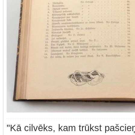
"Kā cilvēks, kam trūkst pašcieņ