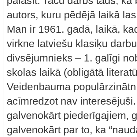
palasīt. Taču darbs tāds, ka
autors, kuru pēdējā laikā l
Man ir 1961. gadā, laikā, k
virkne latviešu klasiķu dar
divsējumnieks – 1. galīgi nobr
skolas laikā (obligātā literatū
Veidenbauma populārzinātni
acīmredzot nav interesējuši. 
galvenokārt piederīgajiem, 
galvenokārt par to, ka “naudas