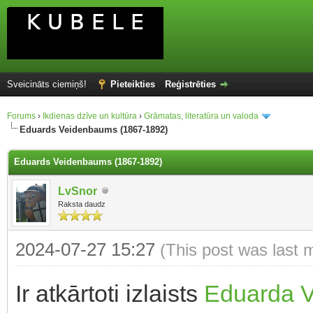
Sveicināts ciemiņš!
Pieteikties
Reģistrēties
Forums
›
Ikdienas dzīve un kultūra
›
Grāmatas, literatūra un valoda
Eduards Veidenbaums (1867-1892)
Eduards Veidenbaums (1867-1892)
LvSnor
Raksta daudz
2024-07-27 15:27
(This post was last 
Ir atkārtoti izlaists
Eduarda 