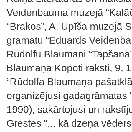
Veidenbauma muzejā “Kalāč
“Brakos”, A. Upīša muzejā Sk
grāmatu “Eduards Veidenbau
Rūdolfu Blaumani “Tapšana” 
Blaumaņa Kopoti raksti, 9, 
“Rūdolfa Blaumaņa pašatklā
organizējusi gadagrāmatas 
1990), sakārtojusi un rakstī
Grestes "... kā dzeņa vēders"