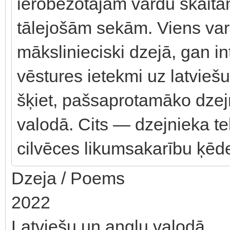
ierobežotajam vārdu skait
tālejošām sekām. Viens var
mākslinieciski dzejā, gan int
vēstures ietekmi uz latviešu
šķiet, pašsaprotamāko dzejn
valodā. Cits — dzejnieka tek
cilvēces likumsakarību ķēd
Dzeja / Poems
2022
Latviešu un angļu valodā