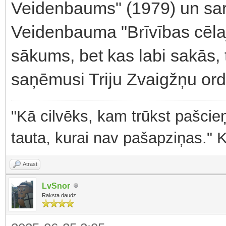
Veidenbaums" (1979) un sar
Veidenbauma "Brīvības cēlaj
sākums, bet kas labi sakās, t
saņēmusi Triju Zvaigžņu ord
"Kā cilvēks, kam trūkst pašcieņ
tauta, kurai nav pašapziņas." 
Atrast
LvSnor
Raksta daudz