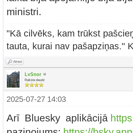
ministri.
"Kā cilvēks, kam trūkst pašcieņ
tauta, kurai nav pašapziņas." 
Atrast
LvSnor
Raksta daudz
2025-07-27 14:03
Arī Bluesky aplikācijā
https
paziņojums:
https://bsky.ap