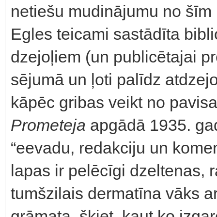
netiešu mudinājumu no šīm li
Egles teicami sastādīta bibl
dzejoļiem (un publicētajai p
sējumā un ļoti palīdz atdze
kāpēc gribas veikt no pavis
Prometeja
apgādā 1935. gad
“eevadu, redakciju un kome
lapas ir pelēcīgi dzeltenas, r
tumšzilais dermatīna vāks ar
grāmata, šķiet, kaut ko izgar