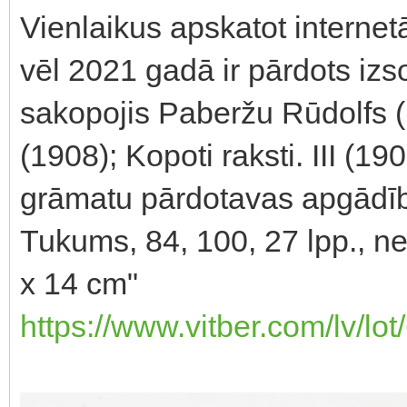
Vienlaikus apskatot interne
vēl 2021 gadā ir pārdots iz
sakopojis Paberžu Rūdolfs (1
(1908); Kopoti raksti. III (1
grāmatu pārdotavas apgādība
Tukums, 84, 100, 27 lpp., ne
x 14 cm"
https://www.vitber.com/lv/lo