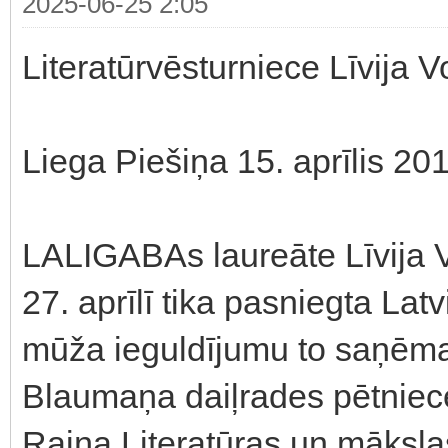
2025-06-25 2:05
Literatūrvēsturniece Līvija 
Liega Piešiņa 15. aprīlis 20
LALIGABAs laureāte Līvija V
27. aprīlī tika pasniegta Lat
mūža ieguldījumu to saņēma 
Blaumaņa daiļrades pētniece
Raiņa Literatūras un māksla