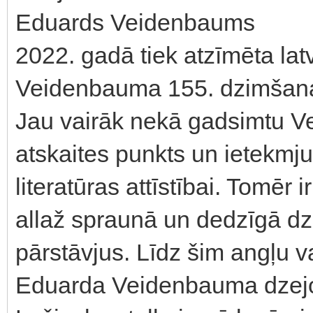
Eduards Veidenbaums
2022. gadā tiek atzīmēta la
Veidenbauma 155. dzimšana
Jau vairāk nekā gadsimtu Ve
atskaites punkts un ietekmju 
literatūras attīstībai. Tomē
allaž spraunā un dedzīgā dze
pārstāvjus. Līdz šim angļu va
Eduarda Veidenbauma dzejoli