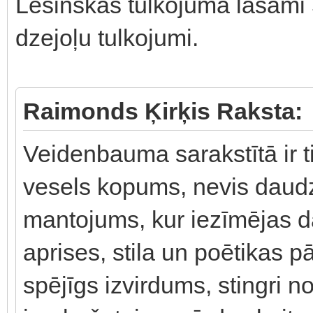
Lešinskas tulkojumā lasāmi 5
dzejoļu tulkojumi.
Raimonds Ķirķis Raksta:
Veidenbauma sarakstītā ir t
vesels kopums, nevis daudzpu
mantojums, kur iezīmējas da
aprises, stila un poētikas p
spējīgs izvirdums, stingri nob