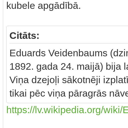
kubele apgādībā.
Citāts:
Eduards Veidenbaums (dzimi
1892. gada 24. maijā) bija l
Viņa dzejoļi sākotnēji izplat
tikai pēc viņa pāragrās nāv
https://lv.wikipedia.org/wi