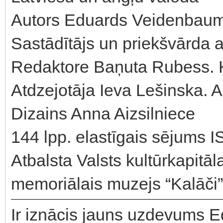
Autors Eduards Veidenbau
Sastādītājs un priekšvārda 
Redaktore Baņuta Rubess. K
Atdzejotāja Ieva Lešinska. A
Dizains Anna Aizsilniece
144 lpp. elastīgais sējums
Atbalsta Valsts kultūrkapit
memoriālais muzejs “Kalāči
Ir iznācis jauns uzdevums