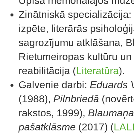
Upīša memoriālajos muzej
Zinātniskā specializācija
izpēte, literārās psiho­lo
sagrozījumu atklāšana, B
Rietumeiropas kultūru un
reabilitācija (
Literatūra
).
Galvenie darbi:
Eduards 
(1988),
Pilnbriedā
(novērt
rakstos, 1999),
Blaumaņa 
pašatklāsme
(2017) (
LAL