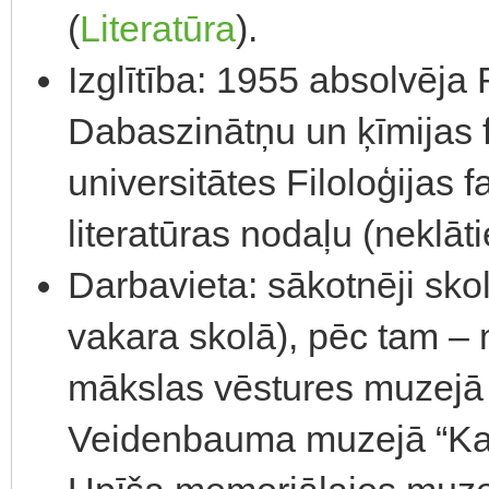
(
Literatūra
).
Izglītība: 1955 absolvēja
Dabaszinātņu un ķīmijas fa
universitātes Filoloģijas f
literatūras nodaļu (neklāti
Darbavieta: sākotnēji sko
vakara skolā), pēc tam – 
mākslas vēstures muzejā 
Veidenbauma muzejā “Kal