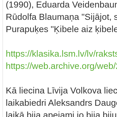
(1990), Eduarda Veidenbauma
Rūdolfa Blaumaņa "Sijājot, s
Purapuķes "Ķibele aiz ķibele
https://klasika.lsm.lv/lv/rak
https://web.archive.org/we
Kā liecina Līvija Volkova li
laikabiedri Aleksandrs Dau
laikā bija apejami,jo bija bij