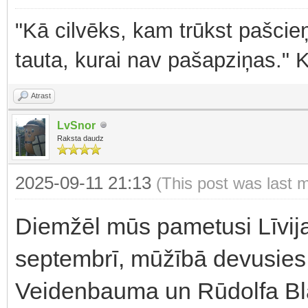
"Kā cilvēks, kam trūkst pašcieņ
tauta, kurai nav pašapziņas." 
Atrast
LvSnor
Raksta daudz
2025-09-11 21:13
(This post was last 
Diemžēl mūs pametusi Līvija
septembrī, mūžībā devusies 
Veidenbauma un Rūdolfa Bla