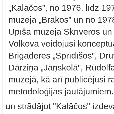
„Kalāčos”, no 1976. līdz 
muzejā „Brakos” un no 197
Upīša muzejā Skrīveros un
Volkova veidojusi konceptu
Brigaderes „Sprīdīšos”, Dru
Dārziņa „Jāņskolā”, Rūdol
muzejā, kā arī publicējusi 
metodoloģijas jautājumiem.
un strādājot "Kalāčos" izde